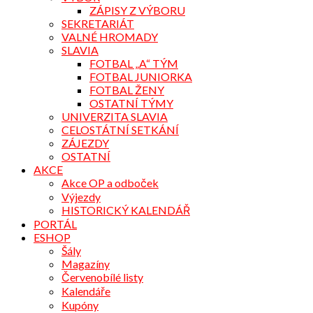
ZÁPISY Z VÝBORU
SEKRETARIÁT
VALNÉ HROMADY
SLAVIA
FOTBAL „A“ TÝM
FOTBAL JUNIORKA
FOTBAL ŽENY
OSTATNÍ TÝMY
UNIVERZITA SLAVIA
CELOSTÁTNÍ SETKÁNÍ
ZÁJEZDY
OSTATNÍ
AKCE
Akce OP a odboček
Výjezdy
HISTORICKÝ KALENDÁŘ
PORTÁL
ESHOP
Šály
Magazíny
Červenobílé listy
Kalendáře
Kupóny