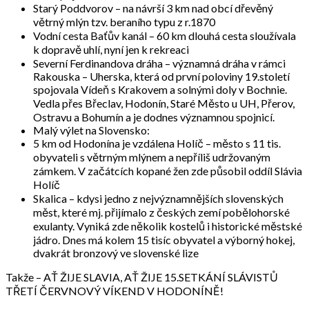
Starý Poddvorov – na návrší 3 km nad obcí dřevěný
větrný mlýn tzv. beraního typu z r.1870
Vodní cesta Baťův kanál – 60 km dlouhá cesta sloužívala
k dopravě uhlí, nyní jen k rekreaci
Severní Ferdinandova dráha – významná dráha v rámci
Rakouska – Uherska, která od první poloviny 19.století
spojovala Vídeň s Krakovem a solnými doly v Bochnie.
Vedla přes Břeclav, Hodonín, Staré Město u UH, Přerov,
Ostravu a Bohumín a je dodnes významnou spojnicí.
Malý výlet na Slovensko:
5 km od Hodonína je vzdálena Holíč – město s 11 tis.
obyvateli s větrným mlýnem a nepříliš udržovaným
zámkem. V začátcích kopané žen zde působil oddíl Slávia
Holíč
Skalica – kdysi jedno z nejvýznamnějších slovenských
měst, které mj. přijímalo z českých zemí pobělohorské
exulanty. Vyniká zde několik kostelů i historické městské
jádro. Dnes má kolem 15 tisíc obyvatel a výborný hokej,
dvakrát bronzový ve slovenské lize
Takže – AŤ ŽIJE SLAVIA, AŤ ŽIJE 15.SETKÁNÍ SLÁVISTŮ
TŘETÍ ČERVNOVÝ VÍKEND V HODONÍNĚ!