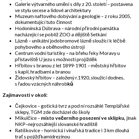
Galerie výtvarného umění s díly z 20. století – postavena
ve stylu secese a lidové architektury
Muzeum naftového dobývání a geologie – z roku 2005,
dokumentující tuto činnost
Hodonínská Dúbrava – národní přírodní památka
nacházející se poblíž ZOO a dějiště Setkání
Lázně – unikátní jodobromové lázně sloužící k léčbě
pohybového a oběhového ústrojí
Centrum vodní turistiky – na břehu řeky Moravy u
přístaviště U jezu s možností projížděk
Hřbitov s branou z let 1899-1901 – městský hřbitov
s kaplí, hradbami a branou
Židovský hřbitov – založený r.1920, sloužící dodnes,
s řadou vzácných náhrob
ků
Zajímavosti v okolí:
Čejkovice – gotická tvrz a pod ní rozsáhlé Templářské
sklepy, TGM zde docházel do školy
Mikulčice –
místo večerního posezení ve sklípku,
jinak
NKP–nejrozsáhlejší slovanské hradiště
Ratíškovice – hornická i vinařská tradice i 3 km dlouhá
trať s pojížďkamidrezínou