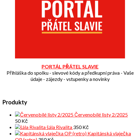
PORTÁL PŘÁTEL SLAVIE
Přihláška do spolku - slevové kódy a předkupní práva - Vaše
údaje - zájezdy - vstupenky a novinky
Produkty
Červenobílé listy 2/2025
50
Kč
šála Rivalita
350
Kč
Kapitánská vlaječka
OP (retro)
350
Kč