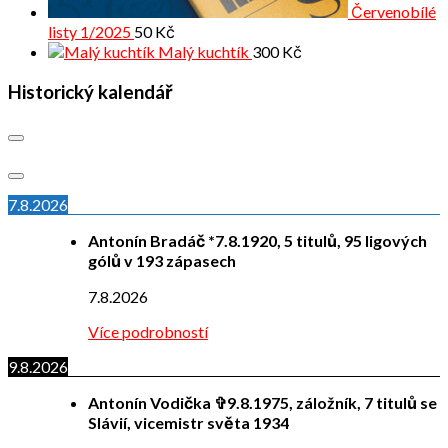
Červenobílé
listy 1/2025
50
Kč
Malý kuchtík
300
Kč
Historický kalendář
7.8.2026
Antonín Bradáč *7.8.1920, 5 titulů, 95 ligových
gólů v 193 zápasech
7.8.2026
Více podrobností
9.8.2026
Antonín Vodička ✞9.8.1975, záložník, 7 titulů se
Slávií, vicemistr světa 1934