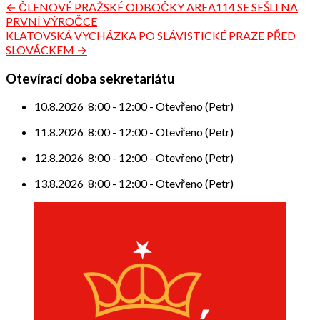
Navigace
← ČLENOVÉ PRAŽSKÉ ODBOČKY AREA114 SE SEŠLI NA
PRVNÍ VÝROČCE
pro
KLATOVSKÁ VYCHÁZKA PO SLÁVISTICKÉ PRAZE PŘED
příspěvek
SLOVÁCKEM →
Otevírací doba sekretariátu
10.8.2026
8:00
-
12:00
-
Otevřeno (Petr)
11.8.2026
8:00
-
12:00
-
Otevřeno (Petr)
12.8.2026
8:00
-
12:00
-
Otevřeno (Petr)
13.8.2026
8:00
-
12:00
-
Otevřeno (Petr)