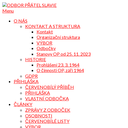
Přejdi
na
Menu
obsah
O NÁS
KONTAKT A STRUKTURA
Kontakt
Organizační struktura
VÝBOR
Odbočky
Stanovy OP od 25. 11. 2023
HISTORIE
Prohlášení 23. 3. 1964
O činnosti OP, září 1964
GDPR
PŘIHLÁŠKA
ČERVENOBÍLÝ PŘÍBĚH
PŘIHLÁŠKA
VLASTNÍ ODBOČKA
ČLÁNKY
ZPRÁVY Z ODBOČEK
OSOBNOSTI
ČERVENOBÍLÉ LISTY
VÝBOR