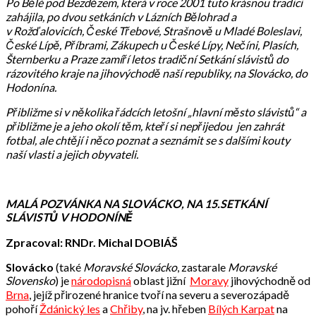
Po Bělé pod Bezdězem, která v roce 2001 tuto krásnou tradici
zahájila, po dvou setkáních v Lázních Bělohrad a
v Rožďalovicích, České Třebové, Strašnově u Mladé Boleslavi,
České Lípě, Příbrami, Zákupech u České Lípy, Nečíni, Plasích,
Šternberku a Praze zamíří letos tradiční Setkání slávistů do
rázovitého kraje na jihovýchodě naší republiky, na Slovácko, do
Hodonína.
Přibližme si v několika řádcích letošní „hlavní město slávistů“ a
přibližme je a jeho okolí těm, kteří si nepřijedou jen zahrát
fotbal, ale chtějí i něco poznat a seznámit se s dalšími kouty
naší vlasti a jejich obyvateli.
MALÁ POZVÁNKA NA SLOVÁCKO, NA 15.SETKÁNÍ
SLÁVISTŮ V HODONÍNĚ
Zpracoval: RNDr. Michal DOBIÁŠ
Slovácko
(také
Moravské Slovácko
, zastarale
Moravské
Slovensko
) je
národopisná
oblast jižní
Moravy
jihovýchodně od
Brna
, jejíž přirozené hranice tvoří na severu a severozápadě
pohoří
Ždánický les
a
Chřiby
, na jv. hřeben
Bílých Karpat
na