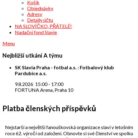
Košík
Objednávky
Adresy
Detaily účtu
NA SLOVÍČKO, PŘÁTELÉ!
Nadační fond Slavie
Menu
Nejbližší utkání A týmu
SK Slavia Praha - fotbal a.s. : Fotbalový klub
Pardubice a.s.
9.8.2026
15:00
-
17:00
FORTUNA Arena, Praha 10
Platba členských příspěvků
Nejstarší a největší fanouškovská organizace slaví v letošním
roce 62. výročí od založení. Obnovte si své členství ve spolku