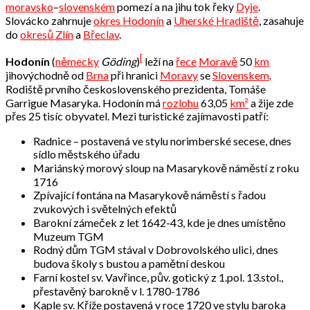
moravsko
–
slovenském
pomezí a na jihu tok řeky
Dyje
.
Slovácko zahrnuje
okres Hodonín
a
Uherské Hradiště
, zasahuje
do
okresů Zlín
a
Břeclav
.
[
Hodonín
(
německy
Göding
)
leží na
řece
Moravě
50
km
jihovýchodně od
Brna
při hranici
Moravy
se
Slovenskem
.
Rodiště prvního československého prezidenta, Tomáše
Garrigue Masaryka. Hodonín má
rozlohu
63,05
km²
a žije zde
přes 25 tisíc obyvatel. Mezi turistické zajímavosti patří:
Radnice – postavená ve stylu norimberské secese, dnes
sídlo městského úřadu
Mariánský morový sloup na Masarykově náměstí z roku
1716
Zpívající fontána na Masarykově náměstí s řadou
zvukových i světelných efektů
Barokní zámeček z let 1642-43, kde je dnes umístěno
Muzeum TGM
Rodný dům TGM stával v Dobrovolského ulici, dnes
budova školy s bustou a pamětní deskou
Farní kostel sv. Vavřince, pův. gotický z 1.pol. 13.stol.,
přestavěný barokně v l. 1780-1786
Kaple sv. Kříže postavená v roce 1720 ve stylu baroka