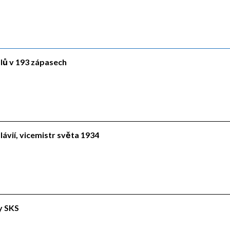
ólů v 193 zápasech
lávií, vicemistr světa 1934
ly SKS