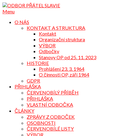
Přejdi
na
Menu
obsah
O NÁS
KONTAKT A STRUKTURA
Kontakt
Organizační struktura
VÝBOR
Odbočky
Stanovy OP od 25. 11. 2023
HISTORIE
Prohlášení 23. 3. 1964
O činnosti OP, září 1964
GDPR
PŘIHLÁŠKA
ČERVENOBÍLÝ PŘÍBĚH
PŘIHLÁŠKA
VLASTNÍ ODBOČKA
ČLÁNKY
ZPRÁVY Z ODBOČEK
OSOBNOSTI
ČERVENOBÍLÉ LISTY
VÝBOR