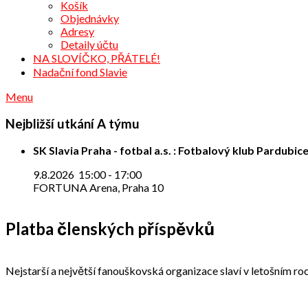
Košík
Objednávky
Adresy
Detaily účtu
NA SLOVÍČKO, PŘÁTELÉ!
Nadační fond Slavie
Menu
Nejbližší utkání A týmu
SK Slavia Praha - fotbal a.s. : Fotbalový klub Pardubice
9.8.2026
15:00
-
17:00
FORTUNA Arena, Praha 10
Platba členských příspěvků
Nejstarší a největší fanouškovská organizace slaví v letošním roc