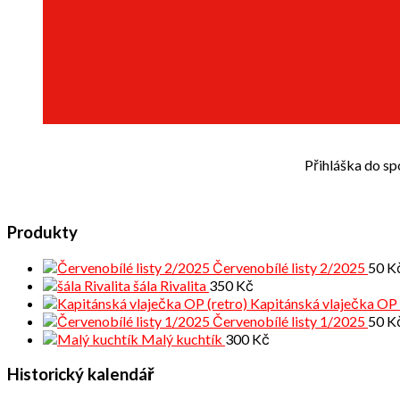
Přihláška do sp
Produkty
Červenobílé listy 2/2025
50
K
šála Rivalita
350
Kč
Kapitánská vlaječka OP 
Červenobílé listy 1/2025
50
K
Malý kuchtík
300
Kč
Historický kalendář