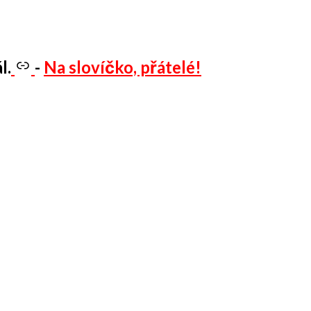
l.
-
Na slovíčko, přátelé!