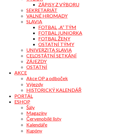
ZÁPISY Z VÝBORU
SEKRETARIÁT
VALNÉ HROMADY
SLAVIA
FOTBAL „A“ TÝM
FOTBAL JUNIORKA
FOTBAL ŽENY
OSTATNÍ TÝMY
UNIVERZITA SLAVIA
CELOSTÁTNÍ SETKÁNÍ
ZÁJEZDY
OSTATNÍ
AKCE
Akce OP a odboček
Výjezdy
HISTORICKÝ KALENDÁŘ
PORTÁL
ESHOP
Šály
Magazíny
Červenobílé listy
Kalendáře
Kupóny