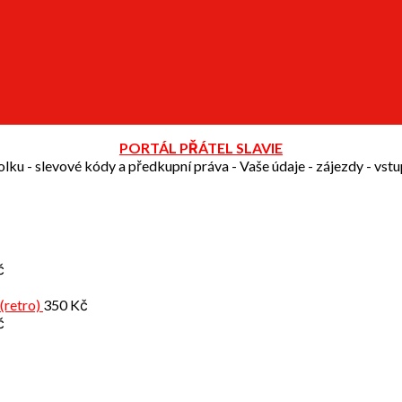
PORTÁL PŘÁTEL SLAVIE
olku - slevové kódy a předkupní práva - Vaše údaje - zájezdy - vst
č
(retro)
350
Kč
č