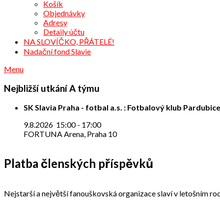
Košík
Objednávky
Adresy
Detaily účtu
NA SLOVÍČKO, PŘÁTELÉ!
Nadační fond Slavie
Menu
Nejbližší utkání A týmu
SK Slavia Praha - fotbal a.s. : Fotbalový klub Pardubice
9.8.2026
15:00
-
17:00
FORTUNA Arena, Praha 10
Platba členských příspěvků
Nejstarší a největší fanouškovská organizace slaví v letošním roc