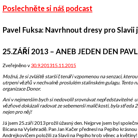
Poslechněte si náš podcast
Pavel Fuksa: Navrhnout dresy pro Slavii je
25.ZÁŘÍ 2013 – ANEB JEDEN DEN PAV
Zveřejněno v
30.9.2013
15.11.2015
od
admin
Možná, že si zvláště starší čtenáři vzpomenou na senzaci, ktero
utrpení vězňů v nechvalně proslulém stalinském gulagu. Tento ná
organizace Donor.
Ani v nejmenším bych si nedovolil srovnávat nepředstavitelné utr
vězňové dokázali radovat ze sebemenší maličkosti, byla středa 
nejen pro něj!
Já jsem 25.září 2013 prožil úžasný den. Nejprve jsem byl spole
Bicana na Vyšehradě. Pan Jan Kačer přednesl na Pepiho krásnou
Andrejkovičem položili za Slavii na Pepiho hrob věnec a květiny