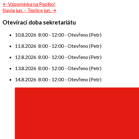
Navigace
← Vzpomínka na Pepiho!
Slavia jun. – Teplice jun. →
pro
příspěvek
Otevírací doba sekretariátu
10.8.2026
8:00
-
12:00
-
Otevřeno (Petr)
11.8.2026
8:00
-
12:00
-
Otevřeno (Petr)
12.8.2026
8:00
-
12:00
-
Otevřeno (Petr)
13.8.2026
8:00
-
12:00
-
Otevřeno (Petr)
14.8.2026
8:00
-
12:00
-
Otevřeno (Petr)