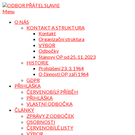
Přejdi
na
Menu
obsah
O NÁS
KONTAKT A STRUKTURA
Kontakt
Organizační struktura
VÝBOR
Odbočky
Stanovy OP od 25. 11. 2023
HISTORIE
Prohlášení 23. 3. 1964
O činnosti OP, září 1964
GDPR
PŘIHLÁŠKA
ČERVENOBÍLÝ PŘÍBĚH
PŘIHLÁŠKA
VLASTNÍ ODBOČKA
ČLÁNKY
ZPRÁVY Z ODBOČEK
OSOBNOSTI
ČERVENOBÍLÉ LISTY
VÝBOR