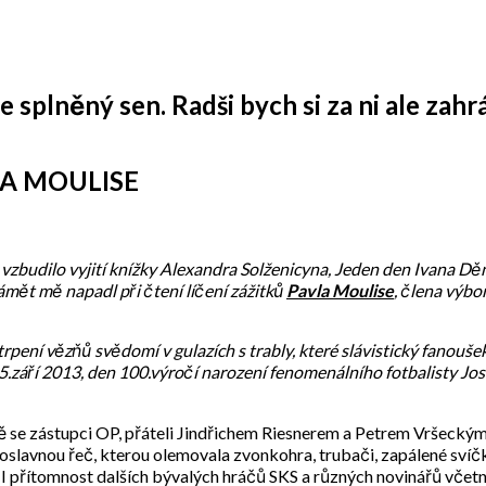
 splněný sen. Radši bych si za ni ale zahrá
LA MOULISE
u vzbudilo vyjití knížky Alexandra Solženicyna, Jeden den Ivana D
mět mě napadl při čtení líčení zážitků
Pavla Moulise
, člena výb
pení vězňů svědomí v gulazích s trably, které slávistický fanoušek
25.září 2013, den 100.výročí narození fenomenálního fotbalisty J
čně se zástupci OP, přáteli Jindřichem Riesnerem a Petrem Vršeck
 oslavnou řeč, kterou olemovala zvonkohra, trubači, zapálené sví
! I přítomnost dalších bývalých hráčů SKS a různých novinářů vče