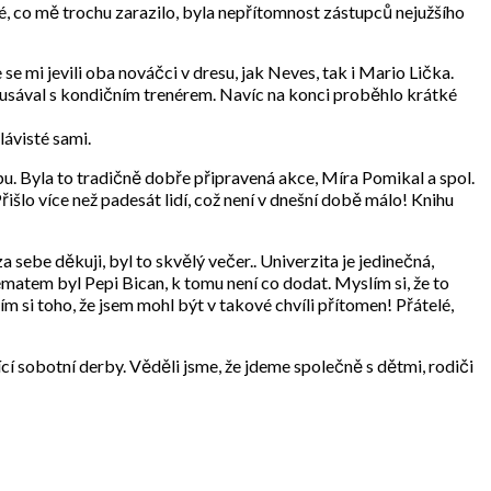
, co mě trochu zarazilo, byla nepřítomnost zástupců nejužšího
e mi jevili oba nováčci v dresu, jak Neves, tak i Mario Lička.
yklusával s kondičním trenérem. Navíc na konci proběhlo krátké
lávisté sami.
. Byla to tradičně dobře připravená akce, Míra Pomikal a spol.
išlo více než padesát lidí, což není v dnešní době málo! Knihu
a sebe děkuji, byl to skvělý večer.. Univerzita je jedinečná,
atem byl Pepi Bican, k tomu není co dodat. Myslím si, že to
 si toho, že jsem mohl být v takové chvíli přítomen! Přátelé,
cí sobotní derby. Věděli jsme, že jdeme společně s dětmi, rodiči