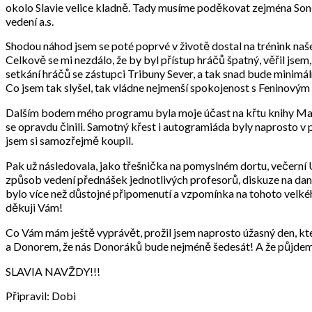
okolo Slavie velice kladně. Tady musíme poděkovat zejména Soně 
vedení a.s.
Shodou náhod jsem se poté poprvé v životě dostal na trénink naše
Celkově se mi nezdálo, že by byl přístup hráčů špatný, věřil jse
setkání hráčů se zástupci Tribuny Sever, a tak snad bude minimál
Co jsem tak slyšel, tak vládne nejmenší spokojenost s Feninovým p
Dalším bodem mého programu byla moje účast na křtu knihy Marti
se opravdu činili. Samotný křest i autogramiáda byly naprosto v 
jsem si samozřejmě koupil.
Pak už následovala, jako třešnička na pomyslném dortu, večerní Uni
způsob vedení přednášek jednotlivých profesorů, diskuze na dané
bylo více než důstojné připomenutí a vzpomínka na tohoto velkého
děkuji Vám!
Co Vám mám ještě vyprávět, prožil jsem naprosto úžasný den, který
a Donorem, že nás Donoráků bude nejméně šedesát! A že půjdeme
SLAVIA NAVŽDY!!!
Připravil: Dobi