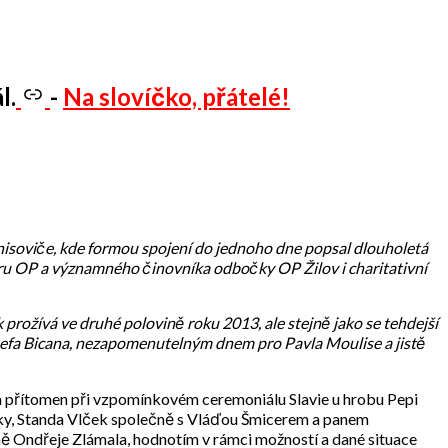
l.
-
Na slovíčko, přátelé!
ěnisoviče, kde formou spojení do jednoho dne popsal dlouholetá
oru OP a významného činovníka odbočky OP Žilov i charitativní
 prožívá ve druhé polovině roku 2013, ale stejně jako se tehdejší
osefa Bicana, nezapomenutelným dnem pro Pavla Moulise a jistě
ým přítomen při vzpomínkovém ceremoniálu Slavie u hrobu Pepi
čky, Standa Vlček společně s Vláďou Šmicerem a panem
tně Ondřeje Zlámala, hodnotím v rámci možností a dané situace