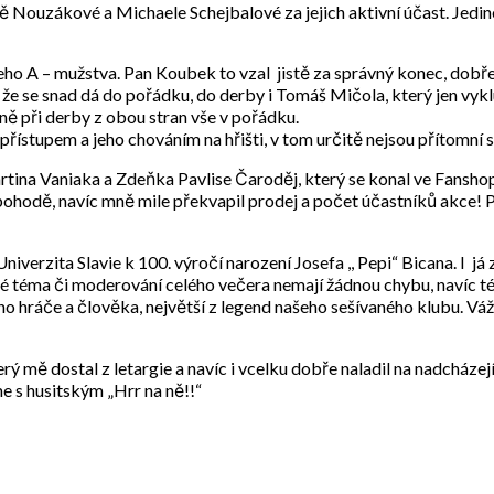
Nouzákové a Michaele Schejbalové za jejich aktivní účast. Jediné
ho A – mužstva. Pan Koubek to vzal jistě za správný konec, dobře s
m, že se snad dá do pořádku, do derby i Tomáš Mičola, který jen v
ně při derby z obou stran vše v pořádku.
řístupem a jeho chováním na hřišti, v tom určitě nejsou přítomní s
na Vaniaka a Zdeňka Pavlise Čaroděj, který se konal ve Fanshopu
pohodě, navíc mně mile překvapil prodej a počet účastníků akce! Př
verzita Slavie k 100. výročí narození Josefa ,, Pepi“ Bicana. I já z
 téma či moderování celého večera nemají žádnou chybu, navíc tém
 hráče a člověka, největší z legend našeho sešívaného klubu. Vážím
 mě dostal z letargie a navíc i vcelku dobře naladil na nadcházejí
 s husitským „Hrr na ně!!“