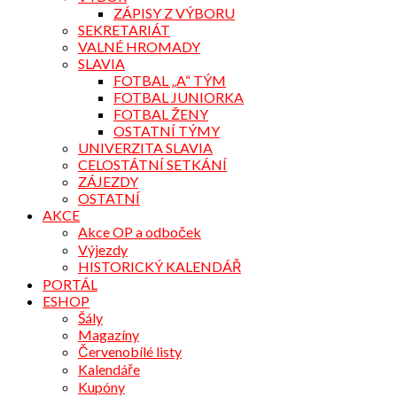
ZÁPISY Z VÝBORU
SEKRETARIÁT
VALNÉ HROMADY
SLAVIA
FOTBAL „A“ TÝM
FOTBAL JUNIORKA
FOTBAL ŽENY
OSTATNÍ TÝMY
UNIVERZITA SLAVIA
CELOSTÁTNÍ SETKÁNÍ
ZÁJEZDY
OSTATNÍ
AKCE
Akce OP a odboček
Výjezdy
HISTORICKÝ KALENDÁŘ
PORTÁL
ESHOP
Šály
Magazíny
Červenobílé listy
Kalendáře
Kupóny