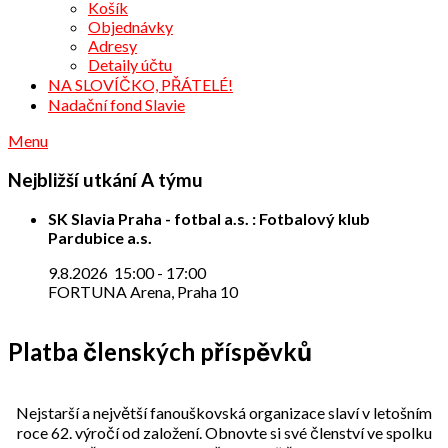
Košík
Objednávky
Adresy
Detaily účtu
NA SLOVÍČKO, PŘÁTELÉ!
Nadační fond Slavie
Menu
Nejbližší utkání A týmu
SK Slavia Praha - fotbal a.s. : Fotbalový klub
Pardubice a.s.
9.8.2026
15:00
-
17:00
FORTUNA Arena, Praha 10
Platba členských příspěvků
Nejstarší a největší fanouškovská organizace slaví v letošním
roce 62. výročí od založení. Obnovte si své členství ve spolku