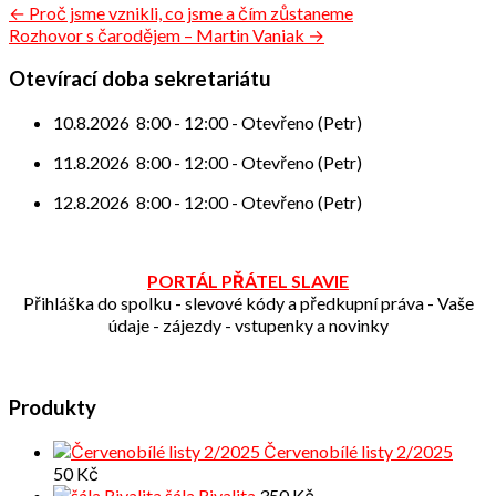
Navigace
← Proč jsme vznikli, co jsme a čím zůstaneme
Rozhovor s čarodějem – Martin Vaniak →
pro
příspěvek
Otevírací doba sekretariátu
10.8.2026
8:00
-
12:00
-
Otevřeno (Petr)
11.8.2026
8:00
-
12:00
-
Otevřeno (Petr)
12.8.2026
8:00
-
12:00
-
Otevřeno (Petr)
PORTÁL PŘÁTEL SLAVIE
Přihláška do spolku - slevové kódy a předkupní práva - Vaše
údaje - zájezdy - vstupenky a novinky
Produkty
Červenobílé listy 2/2025
50
Kč
šála Rivalita
350
Kč