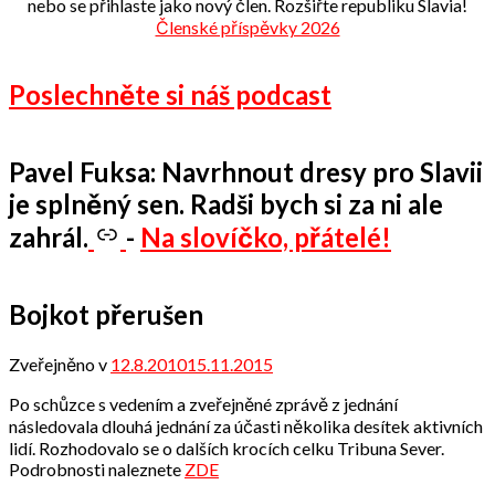
nebo se přihlaste jako nový člen. Rozšiřte republiku Slavia!
Členské příspěvky 2026
Poslechněte si náš podcast
Pavel Fuksa: Navrhnout dresy pro Slavii
je splněný sen. Radši bych si za ni ale
zahrál.
-
Na slovíčko, přátelé!
Bojkot přerušen
Zveřejněno v
12.8.2010
15.11.2015
od
admin
Po schůzce s vedením a zveřejněné zprávě z jednání
následovala dlouhá jednání za účasti několika desítek aktivních
lidí. Rozhodovalo se o dalších krocích celku Tribuna Sever.
Podrobnosti naleznete
ZDE