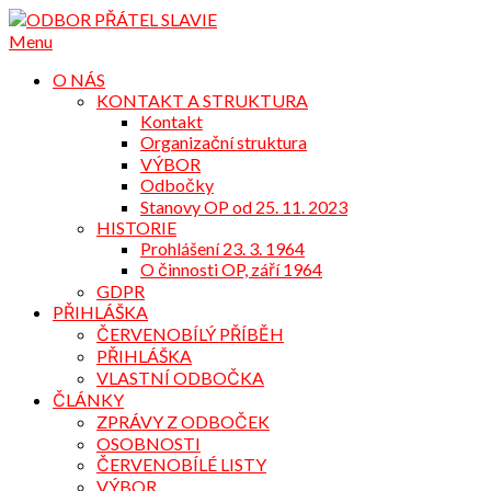
Přejdi
na
Menu
obsah
O NÁS
KONTAKT A STRUKTURA
Kontakt
Organizační struktura
VÝBOR
Odbočky
Stanovy OP od 25. 11. 2023
HISTORIE
Prohlášení 23. 3. 1964
O činnosti OP, září 1964
GDPR
PŘIHLÁŠKA
ČERVENOBÍLÝ PŘÍBĚH
PŘIHLÁŠKA
VLASTNÍ ODBOČKA
ČLÁNKY
ZPRÁVY Z ODBOČEK
OSOBNOSTI
ČERVENOBÍLÉ LISTY
VÝBOR