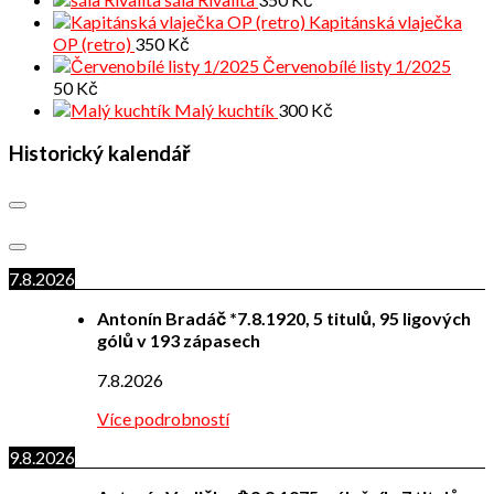
Kapitánská vlaječka
OP (retro)
350
Kč
Červenobílé listy 1/2025
50
Kč
Malý kuchtík
300
Kč
Historický kalendář
7.8.2026
Antonín Bradáč *7.8.1920, 5 titulů, 95 ligových
gólů v 193 zápasech
7.8.2026
Více podrobností
9.8.2026