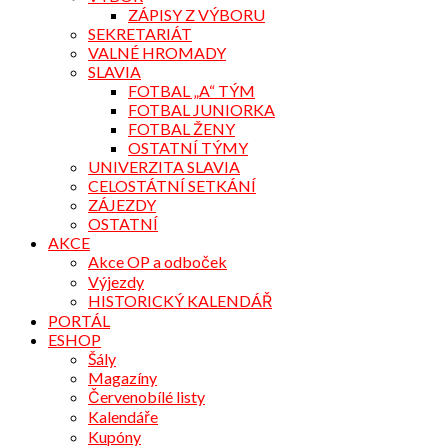
ZÁPISY Z VÝBORU
SEKRETARIÁT
VALNÉ HROMADY
SLAVIA
FOTBAL „A“ TÝM
FOTBAL JUNIORKA
FOTBAL ŽENY
OSTATNÍ TÝMY
UNIVERZITA SLAVIA
CELOSTÁTNÍ SETKÁNÍ
ZÁJEZDY
OSTATNÍ
AKCE
Akce OP a odboček
Výjezdy
HISTORICKÝ KALENDÁŘ
PORTÁL
ESHOP
Šály
Magazíny
Červenobílé listy
Kalendáře
Kupóny