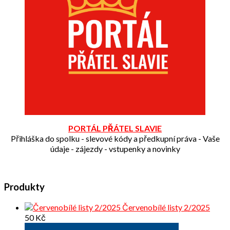
PORTÁL PŘÁTEL SLAVIE
Přihláška do spolku - slevové kódy a předkupní práva - Vaše
údaje - zájezdy - vstupenky a novinky
Produkty
Červenobílé listy 2/2025
50
Kč