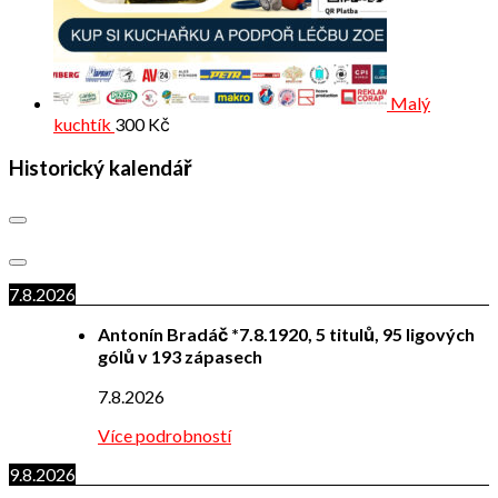
Malý
kuchtík
300
Kč
Historický kalendář
7.8.2026
Antonín Bradáč *7.8.1920, 5 titulů, 95 ligových
gólů v 193 zápasech
7.8.2026
Více podrobností
9.8.2026