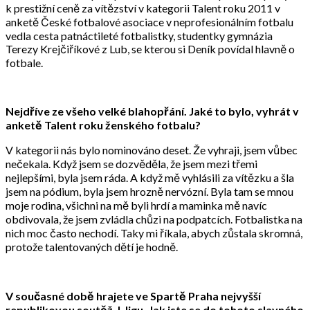
k prestižní ceně za vítězství v kategorii Talent roku 2011 v
anketě České fotbalové asociace v neprofesionálním fotbalu
vedla cesta patnáctileté fotbalistky, studentky gymnázia
Terezy Krejčiříkové z Lub, se kterou si Deník povídal hlavně o
fotbale.
Nejdříve ze všeho velké blahopřání. Jaké to bylo, vyhrát v
anketě Talent roku ženského fotbalu?
V kategorii nás bylo nominováno deset. Že vyhraji, jsem vůbec
nečekala. Když jsem se dozvěděla, že jsem mezi třemi
nejlepšími, byla jsem ráda. A když mě vyhlásili za vítězku a šla
jsem na pódium, byla jsem hrozně nervózní. Byla tam se mnou
moje rodina, všichni na mě byli hrdí a maminka mě navíc
obdivovala, že jsem zvládla chůzi na podpatcích. Fotbalistka na
nich moc často nechodí. Taky mi říkala, abych zůstala skromná,
protože talentovaných dětí je hodně.
V současné době hrajete ve Spartě Praha nejvyšší
republikovou soutěž, I. ligu. Jak jste se do tohoto slavného