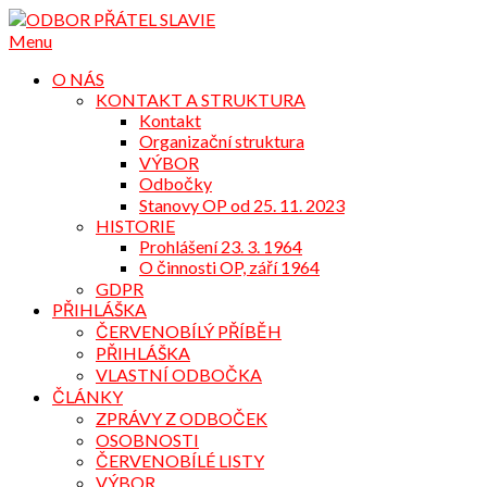
Přejdi
na
Menu
obsah
O NÁS
KONTAKT A STRUKTURA
Kontakt
Organizační struktura
VÝBOR
Odbočky
Stanovy OP od 25. 11. 2023
HISTORIE
Prohlášení 23. 3. 1964
O činnosti OP, září 1964
GDPR
PŘIHLÁŠKA
ČERVENOBÍLÝ PŘÍBĚH
PŘIHLÁŠKA
VLASTNÍ ODBOČKA
ČLÁNKY
ZPRÁVY Z ODBOČEK
OSOBNOSTI
ČERVENOBÍLÉ LISTY
VÝBOR