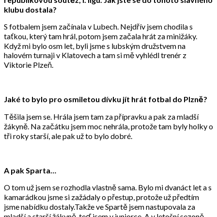
klubu dostala?
S fotbalem jsem začínala v Lubech. Nejdřív jsem chodila s
taťkou, který tam hrál, potom jsem začala hrát za minižáky.
Když mi bylo osm let, byli jsme s lubským družstvem na
halovém turnaji v Klatovech a tam si mě vyhlédl trenér z
Viktorie Plzeň.
Jaké to bylo pro osmiletou dívku jít hrát fotbal do Plzně?
Těšila jsem se. Hrála jsem tam za přípravku a pak za mladší
žákyně. Na začátku jsem moc nehrála, protože tam byly holky o
tři roky starší, ale pak už to bylo dobré.
A pak Sparta…
O tom už jsem se rozhodla vlastně sama. Bylo mi dvanáct let a s
kamarádkou jsme si zažádaly o přestup, protože už předtím
jsme nabídku dostaly.Takže ve Spartě jsem nastupovala za
mladší a starší žákyně, teď jsem v juniorce. A v letošní sezoně