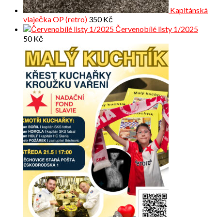
Kapitánská
vlaječka OP (retro)
350
Kč
Červenobílé listy 1/2025
50
Kč