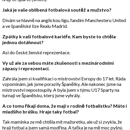
Jaká je vaše oblíbená fotbalová soutěž a mužstvo?
Dívám se hlavně na anglickou ligu, fandím Manchesteru United
a ve španělské lize Realu Madrid.
Zpátky k vaší fotbalové kariéře. Kam byste to chtěla
jednou dotáhnout?
Asi do české ženské reprezentace.
Vy už ale za sebou máte zkušenosti s mezinárodními
zápasy i reprezentací.
Zahrála jsem si kvalifikaci o mistrovství Evropy do 17 let. Ráda
vzpomínám, jak jsme porazily Španělky. Ale nakonec jsme na
mistrovství nepostoupily. A byla jsem v týmu U17 Sparty na
turnaji ve Španělsku, který jsme vyhrály.
A co tomu říkají doma, že mají v rodině fotbalistku? Máte i
mladšího brášku. Hraje taky fotbal?
Tak maminka ze mě chtěla mít mažoretku, ale už si zvykla, že
hraji fotbal a jsem samá modřina. A taťka je na mě moc pyšný.