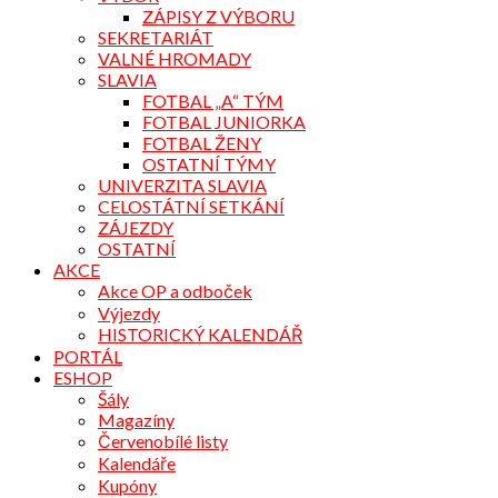
ZÁPISY Z VÝBORU
SEKRETARIÁT
VALNÉ HROMADY
SLAVIA
FOTBAL „A“ TÝM
FOTBAL JUNIORKA
FOTBAL ŽENY
OSTATNÍ TÝMY
UNIVERZITA SLAVIA
CELOSTÁTNÍ SETKÁNÍ
ZÁJEZDY
OSTATNÍ
AKCE
Akce OP a odboček
Výjezdy
HISTORICKÝ KALENDÁŘ
PORTÁL
ESHOP
Šály
Magazíny
Červenobílé listy
Kalendáře
Kupóny