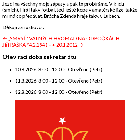
Jezdí na všechny moje zápasy a pak to probíráme. V klidu
(smích). Hrál taky fotbal, teď ještě kope v amatérské lize, takže
mi má co předávat. Brácha Zdenda hraje taky, v Lubech.
Děkuji za rozhovor.
Navigace
← „SMRŠŤ“ VALNÝCH HROMAD NA ODBOČKÁCH
Jiří RAŠKA *4.2.1941 – + 20.1.2012 →
pro
příspěvek
Otevírací doba sekretariátu
10.8.2026
8:00
-
12:00
-
Otevřeno (Petr)
11.8.2026
8:00
-
12:00
-
Otevřeno (Petr)
12.8.2026
8:00
-
12:00
-
Otevřeno (Petr)