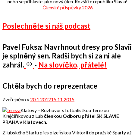
nebo se přihlaste jako nový člen. Rozšiřte republiku Slavia!
Členské příspěvky 2026
Poslechněte si náš podcast
Pavel Fuksa: Navrhnout dresy pro Slavii
je splněný sen. Radši bych si za ni ale
zahrál.
-
Na slovíčko, přátelé!
Chtěla bych do reprezentace
Zveřejněno v
20.1.2012
15.11.2015
od
admin
Klatovy – Rozhovor s fotbalistkou Terezou
Krejčiříkovou z Lub
členkou Odboru přátel SK SLAVIE
PRAHA v Klatovech.
Z lubského Startu přes plzeňskou Viktorii do pražské Sparty až