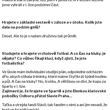
jsme vyhráli v I. lize podzimní část.
Hrajete v základní sestavě v záloze a v útoku. Kolik jste
dala na podzim gólů?
Deset. Ale to je v našem družstvu tak průměr.
Studujete a hrajete vrcholově fotbal. A co čas na kluky, je
nějaký?
Co vůbec říkají kluci, když zjistí, že jste
fotbalistka?
Ve škole mám individuální studijní plán, odpoledne odcházím
dřív, abych stíhala tréninky, které máme čtyřikrát týdně hodinu
a půl. A čas na kluky? No, trošku. A většinou se diví, že kopu za
Spartu v I. lize.
Zajímavé je, že hrajete ve Spartě a jste členkou klatovské
pobočky Odboru přátel Slavie Praha…
Taťka a strejda fandí Slávii, tak fandím s nimi a ani jim nevadí, že
hraji ve Spartě (smích).