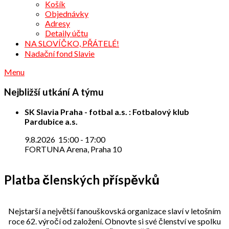
Košík
Objednávky
Adresy
Detaily účtu
NA SLOVÍČKO, PŘÁTELÉ!
Nadační fond Slavie
Menu
Nejbližší utkání A týmu
SK Slavia Praha - fotbal a.s. : Fotbalový klub
Pardubice a.s.
9.8.2026
15:00
-
17:00
FORTUNA Arena, Praha 10
Platba členských příspěvků
Nejstarší a největší fanouškovská organizace slaví v letošním
roce 62. výročí od založení. Obnovte si své členství ve spolku