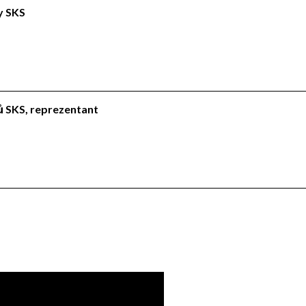
ly SKS
lů SKS, reprezentant