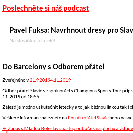
Poslechněte si náš podcast
Pavel Fuksa: Navrhnout dresy pro Slavii 
-
Na slovíčko, přátelé!
Do Barcelony s Odborem přátel
Zveřejněno v
21.9.2019
4.11.2019
od
Odbor
Odbor přátel Slavie ve spolupráci s Champions Sports Tour připra
přátel
11. 2019 od 18:55
Zájezd je možno uskutečnit letecky a to jak běžnou linkou tak i
Veškeré informace naleznete na
Portálu přátel Slavie
nebo na w
Navigace
← Zápas s Mladou Boleslaví: nástup odboček na plochu a vstupe