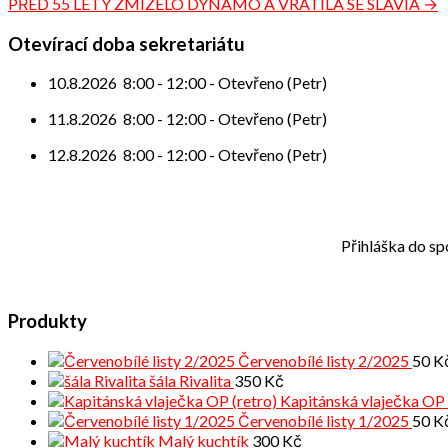
PŘED 55 LETY ZMIZELO DYNAMO A VRÁTILA SE SLAVIA →
pro
příspěvek
Otevírací doba sekretariátu
10.8.2026
8:00
-
12:00
-
Otevřeno (Petr)
11.8.2026
8:00
-
12:00
-
Otevřeno (Petr)
12.8.2026
8:00
-
12:00
-
Otevřeno (Petr)
Přihláška do sp
Produkty
Červenobílé listy 2/2025
50
K
šála Rivalita
350
Kč
Kapitánská vlaječka OP 
Červenobílé listy 1/2025
50
K
Malý kuchtík
300
Kč