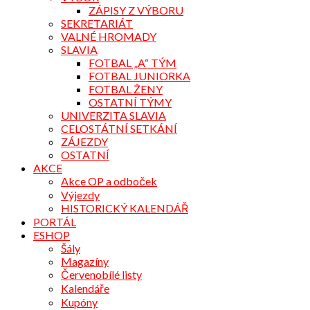
ZÁPISY Z VÝBORU
SEKRETARIÁT
VALNÉ HROMADY
SLAVIA
FOTBAL „A“ TÝM
FOTBAL JUNIORKA
FOTBAL ŽENY
OSTATNÍ TÝMY
UNIVERZITA SLAVIA
CELOSTÁTNÍ SETKÁNÍ
ZÁJEZDY
OSTATNÍ
AKCE
Akce OP a odboček
Výjezdy
HISTORICKÝ KALENDÁŘ
PORTÁL
ESHOP
Šály
Magazíny
Červenobílé listy
Kalendáře
Kupóny