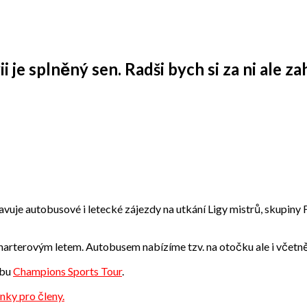
je splněný sen. Radši bych si za ni ale zah
vuje autobusové i letecké zájezdy na utkání Ligy mistrů, skupiny F
 charterovým letem. Autobusem nabízíme tzv. na otočku ale i včetn
ebu
Champions Sports Tour
.
nky pro členy.