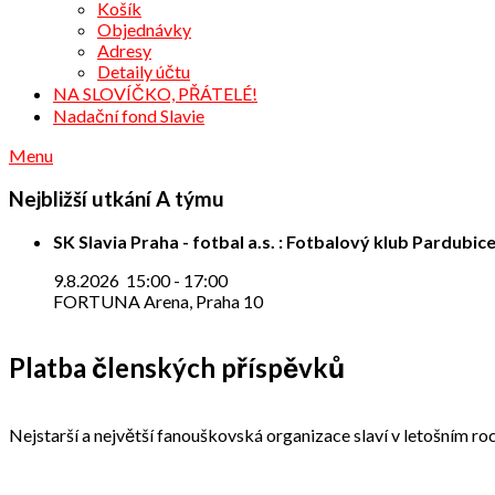
Košík
Objednávky
Adresy
Detaily účtu
NA SLOVÍČKO, PŘÁTELÉ!
Nadační fond Slavie
Menu
Nejbližší utkání A týmu
SK Slavia Praha - fotbal a.s. : Fotbalový klub Pardubice
9.8.2026
15:00
-
17:00
FORTUNA Arena, Praha 10
Platba členských příspěvků
Nejstarší a největší fanouškovská organizace slaví v letošním roc