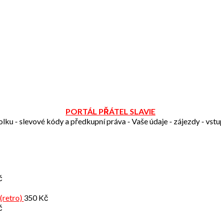
PORTÁL PŘÁTEL SLAVIE
olku - slevové kódy a předkupní práva - Vaše údaje - zájezdy - vst
č
(retro)
350
Kč
č