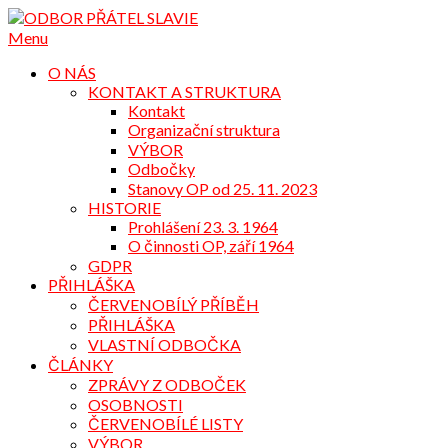
Přejdi
na
Menu
obsah
O NÁS
KONTAKT A STRUKTURA
Kontakt
Organizační struktura
VÝBOR
Odbočky
Stanovy OP od 25. 11. 2023
HISTORIE
Prohlášení 23. 3. 1964
O činnosti OP, září 1964
GDPR
PŘIHLÁŠKA
ČERVENOBÍLÝ PŘÍBĚH
PŘIHLÁŠKA
VLASTNÍ ODBOČKA
ČLÁNKY
ZPRÁVY Z ODBOČEK
OSOBNOSTI
ČERVENOBÍLÉ LISTY
VÝBOR