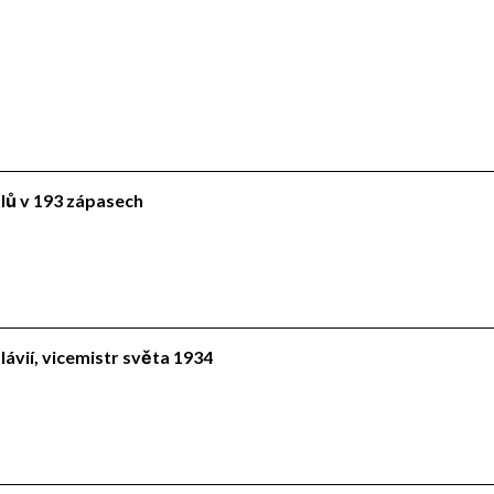
ólů v 193 zápasech
lávií, vicemistr světa 1934