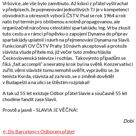
Vršovice, ale vše bylo zamítnuto. Až kdosi z přátel vyštrachal
v předpisech, že pojmenování jednotlivých TJ je v kompetenci
obvodních a okresních výborů ČSTV. Psal se rok 1964 a rok
nato byl termín pro oblíbenou a notně propagovanou, ale
organizačně náročnou celostátní spartakiádu. Ing. Vrba zkusil
tuto cestu a v rámci příspěvku o zapojení Dynama do příprav
spartakiády uplatnil i návrh na přejmenování Dynama na Slavii.
Funkcionáři OV ČSTV Prahy 10 návrh akceptovali a protože
slávista všude přítele má, již večer tuto změnu hlásila
Československá televize i rozhlas. Takovýmto případům se
říká „fait accompli“ a nevratný krok byl na světě. Konzervativci
zuřili, věrní slávisté tomu nemohli uvěřit, vyprávělo se, že
tenista Korda, slávista až za hrob, se o změně dověděl
v Budapešti a na ulici se štěstím rozplakal!
A tak už 55 let existuje Odbor přátel Slavie a současně 55 let
chodíme fandit zase Slavii.
Prostě a jasně – SLAVIA JE VĚČNÁ!
Dobi
Navigace
← Do Barcelony s Odborem přátel