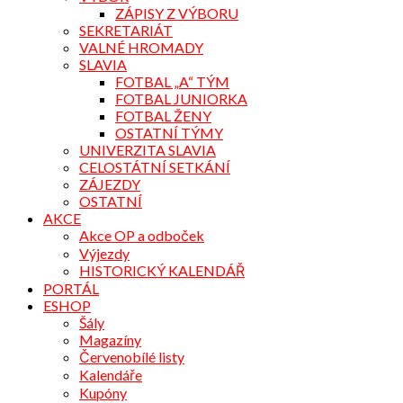
ZÁPISY Z VÝBORU
SEKRETARIÁT
VALNÉ HROMADY
SLAVIA
FOTBAL „A“ TÝM
FOTBAL JUNIORKA
FOTBAL ŽENY
OSTATNÍ TÝMY
UNIVERZITA SLAVIA
CELOSTÁTNÍ SETKÁNÍ
ZÁJEZDY
OSTATNÍ
AKCE
Akce OP a odboček
Výjezdy
HISTORICKÝ KALENDÁŘ
PORTÁL
ESHOP
Šály
Magazíny
Červenobílé listy
Kalendáře
Kupóny