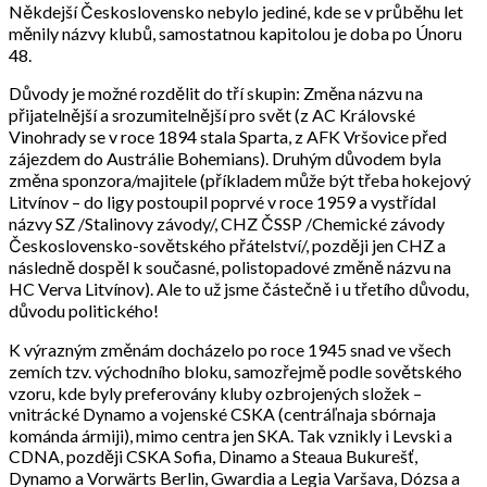
Někdejší Československo nebylo jediné, kde se v průběhu let
měnily názvy klubů, samostatnou kapitolou je doba po Únoru
48.
Důvody je možné rozdělit do tří skupin: Změna názvu na
přijatelnější a srozumitelnější pro svět (z AC Královské
Vinohrady se v roce 1894 stala Sparta, z AFK Vršovice před
zájezdem do Austrálie Bohemians). Druhým důvodem byla
změna sponzora/majitele (příkladem může být třeba hokejový
Litvínov – do ligy postoupil poprvé v roce 1959 a vystřídal
názvy SZ /Stalinovy závody/, CHZ ČSSP /Chemické závody
Československo-sovětského přátelství/, později jen CHZ a
následně dospěl k současné, polistopadové změně názvu na
HC Verva Litvínov). Ale to už jsme částečně i u třetího důvodu,
důvodu politického!
K výrazným změnám docházelo po roce 1945 snad ve všech
zemích tzv. východního bloku, samozřejmě podle sovětského
vzoru, kde byly preferovány kluby ozbrojených složek –
vnitrácké Dynamo a vojenské CSKA (centráľnaja sbórnaja
kománda ármiji), mimo centra jen SKA. Tak vznikly i Levski a
CDNA, později CSKA Sofia, Dinamo a Steaua Bukurešť,
Dynamo a Vorwärts Berlin, Gwardia a Legia Varšava, Dózsa a