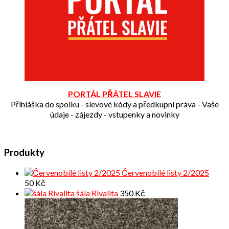
PORTÁL PŘÁTEL SLAVIE
Přihláška do spolku - slevové kódy a předkupní práva - Vaše
údaje - zájezdy - vstupenky a novinky
Produkty
Červenobílé listy 2/2025
50
Kč
šála Rivalita
350
Kč