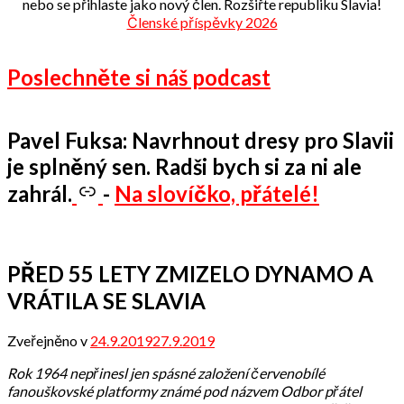
nebo se přihlaste jako nový člen. Rozšiřte republiku Slavia!
Členské příspěvky 2026
Poslechněte si náš podcast
Pavel Fuksa: Navrhnout dresy pro Slavii
je splněný sen. Radši bych si za ni ale
zahrál.
-
Na slovíčko, přátelé!
PŘED 55 LETY ZMIZELO DYNAMO A
VRÁTILA SE SLAVIA
Zveřejněno v
24.9.2019
27.9.2019
od
Odbor
Rok 1964 nepřinesl jen spásné založení červenobílé
přátel
fanouškovské platformy známé pod názvem Odbor přátel