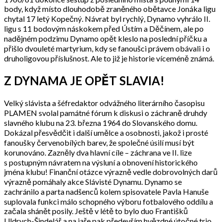
body, když místo dlouhodobě zraněného obětavce Jonáka ligu
chytal 17 letý Kopečný. Návrat byl rychlý, Dynamo vyhrálo II.
ligu s 11 bodovým náskokem před Ústím a Děčínem, ale po
nadějném podzimu Dynamo opět kleslo na poslední příčku a
přišlo dvouleté martyrium, kdy se fanoušci právem obávali i o
druholigovou příslušnost. Ale to již je historie víceméně známá.
Z DYNAMA JE OPĚT SLAVIA!
Velký slávista a šéfredaktor odvážného literárního časopisu
PLAMEN svolal památné fórum k diskusi o záchraně druhdy
slavného klubu na 23. března 1964 do Slovanského domu.
Dokázal přesvědčit i další umělce a osobnosti, jakož i prosté
fanoušky červenobílých barev, že společné úsilí musí být
korunováno. Zazněly dva hlavní cíle – záchrana ve II. lize
s postupným návratem na výsluní a obnovení historického
jména klubu! Finanční otázce výrazně vedle dobrovolných darů
výrazně pomáhaly akce Slávisté Dynamu. Dynamo se
zachránilo a parta nadšenců kolem spisovatele Pavla Hanuše
suplovala funkci málo schopného výboru fotbalového oddílu a
začala shánět posily. Ještě v létě to bylo duo Františků
Uldrych-Šindelář a na jaře pak především hvězdné útočné trio