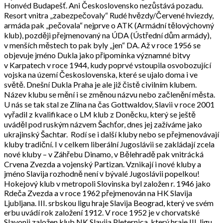
Honvéd Budapešť. Ani Československo nezůstává pozadu.
Resort vnitra „zabezpečovaly“ Rudé hvězdy/Červené hviezdy,
armáda pak „pečovala“ nejprve o ATK (Armádní tělovýchovný
klub), později přejmenovaný na ÚDA (Ústřední dům armády),
v menších městech to pak byly „jen“ DA. Až v roce 1956 se
objevuje jméno Dukla jako připomínka významné bitvy
v Karpatech v roce 1944, kudy poprvé vstoupila osvobozující
vojska na území Československa, které se ujalo doma i ve
světě. Dnešní Dukla Praha je ale již čistě civilním klubem.
Název klubu se mění i se změnou názvu nebo začlenění města.
U nás se tak stal ze Zlína na čas Gottwaldov, Slavii v roce 2001
vyřadil z kvalifikace o LM klub z Doněcku, který se ještě
uváděl pod ruským názvem Šachťor, dnes jej zažíváme jako
ukrajinský Šachtar. Rodí se i další kluby nebo se přejmenovávají
kluby tradiční. I v celkem liberální Jugoslávii se zakládají zcela
nové kluby – v Záhřebu Dinamo, v Bělehradě pak vnitrácká
Crvena Zvezda a vojenský Partizan. Vznikají i nové kluby a
jméno Slavija rozhodně není v bývalé Jugoslávii popelkou!
Hokejový klub v metropoli Slovinska byl založen r. 1946 jako
Rdeča Zvezda a v roce 1962 přejmenován na HK Slavija
Ljubljana. III. srbskou ligu hraje Slavija Beograd, který ve svém
erbu uvádí rok založení 1912. V roce 1952 je v chorvatské
Slavonii založen klub NK Slavija Pleternica, který hraje III. ligu.