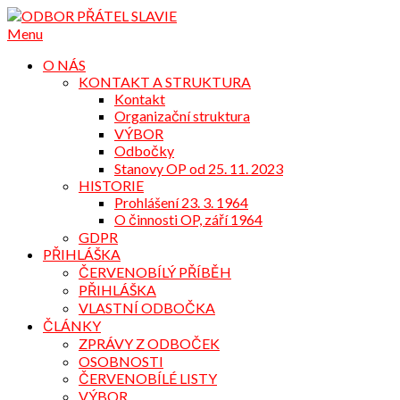
Přejdi
na
Menu
obsah
O NÁS
KONTAKT A STRUKTURA
Kontakt
Organizační struktura
VÝBOR
Odbočky
Stanovy OP od 25. 11. 2023
HISTORIE
Prohlášení 23. 3. 1964
O činnosti OP, září 1964
GDPR
PŘIHLÁŠKA
ČERVENOBÍLÝ PŘÍBĚH
PŘIHLÁŠKA
VLASTNÍ ODBOČKA
ČLÁNKY
ZPRÁVY Z ODBOČEK
OSOBNOSTI
ČERVENOBÍLÉ LISTY
VÝBOR