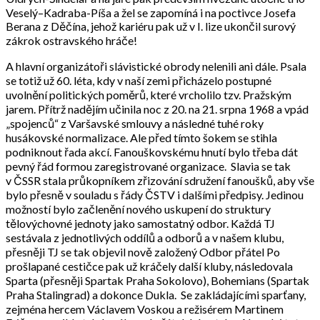
Veselý–Kadraba-Píša a žel se zapomíná i na poctivce Josefa
Berana z Děčína, jehož kariéru pak už v I. lize ukončil surový
zákrok ostravského hráče!
A hlavní organizátoři slávistické obrody nelenili ani dále. Psala
se totiž už 60. léta, kdy v naší zemi přicházelo postupné
uvolnění politických poměrů, které vrcholilo tzv. Pražským
jarem. Přítrž nadějím učinila noc z 20. na 21. srpna 1968 a vpád
„spojenců“ z Varšavské smlouvy a následné tuhé roky
husákovské normalizace. Ale před tímto šokem se stihla
podniknout řada akcí. Fanouškovskému hnutí bylo třeba dát
pevný řád formou zaregistrované organizace. Slavia se tak
v ČSSR stala průkopníkem zřizování sdružení fanoušků, aby vše
bylo přesně v souladu s řády ČSTV i dalšími předpisy. Jedinou
možností bylo začlenění nového uskupení do struktury
tělovýchovné jednoty jako samostatný odbor. Každá TJ
sestávala z jednotlivých oddílů a odborů a v našem klubu,
přesněji TJ se tak objevil nově založený Odbor přátel Po
prošlapané cestičce pak už kráčely další kluby, následovala
Sparta (přesněji Spartak Praha Sokolovo), Bohemians (Spartak
Praha Stalingrad) a dokonce Dukla. Se zakládajícími sparťany,
zejména hercem Václavem Voskou a režisérem Martinem