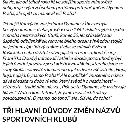
Slavie, ale od téhož roku již ve zdejším sportovním světě
nefiguruje svým způsobem pro Slavii potupné jméno Dynamo
Praha, ale opět tu máme Slavii Praha!
Tehdejší tělovýchovná jednota Dynamo vůbec nebyla
bezvýznamnou – třeba právě v roce 1964 získali ragbisté jeden
z mnoha mistrovských titulů, konec 50. let přinášel řadu
úspěchů odbíjenkářek, renomé bílého dresu s hvězdou stojící
na jednom cípu (který známe třeba ze snímků Evžena
Rošického nebo držitele olympijského bronzu, koulaře ing.
Františka Doudy) udržovali i atleti a docela pozoruhodný byl
jejich úvodní pozdrav před atletickým kláním, kterého jsme se
coby školáci-slávisté s kamarádem jako diváci zúčastnili: „Huja,
huja, hujajá, Dynamo Praha!“ Ale o „oblibě“ vnuceného názvu
dává představu dobový vtip, který svědčil o nezdolnosti –
věčnosti – tradičního názvu: „Píše se to Dynamo, ale vyslovuje
Slávie!“ Nutno konstatovat, že jsme nezaslechli nikdy
povzbuzování „Dynamo, do toho!“, ale „Slávie, do toho!“
TŘI HLAVNÍ DŮVODY ZMĚN NÁZVŮ
SPORTOVNÍCH KLUBŮ