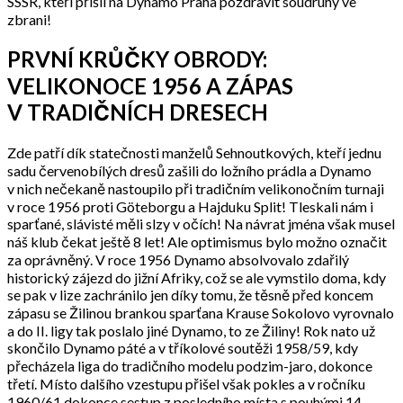
SSSR, kteří přišli na Dynamo Praha pozdravit soudruhy ve
zbrani!
PRVNÍ KRŮČKY OBRODY:
VELIKONOCE 1956 A ZÁPAS
V TRADIČNÍCH DRESECH
Zde patří dík statečnosti manželů Sehnoutkových, kteří jednu
sadu červenobílých dresů zašili do ložního prádla a Dynamo
v nich nečekaně nastoupilo při tradičním velikonočním turnaji
v roce 1956 proti Göteborgu a Hajduku Split! Tleskali nám i
sparťané, slávisté měli slzy v očích! Na návrat jména však musel
náš klub čekat ještě 8 let! Ale optimismus bylo možno označit
za oprávněný. V roce 1956 Dynamo absolvovalo zdařilý
historický zájezd do jižní Afriky, což se ale vymstilo doma, kdy
se pak v lize zachránilo jen díky tomu, že těsně před koncem
zápasu se Žilinou brankou sparťana Krause Sokolovo vyrovnalo
a do II. ligy tak poslalo jiné Dynamo, to ze Žiliny! Rok nato už
skončilo Dynamo páté a v tříkolové soutěži 1958/59, kdy
přecházela liga do tradičního modelu podzim-jaro, dokonce
třetí. Místo dalšího vzestupu přišel však pokles a v ročníku
1960/61 dokonce sestup z posledního místa s pouhými 14