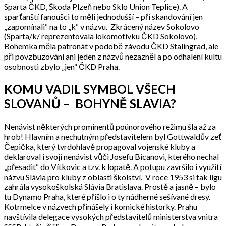
Sparta ČKD, Škoda Plzeň nebo Sklo Union Teplice). A
sparťanští fanoušci to měli jednodušší – při skandování jen
„zapomínali“ na to „k“ v názvu. Zkrácený název Sokolovo
(Sparta/k/ reprezentovala lokomotivku ČKD Sokolovo),
Bohemka měla patronát v podobě závodu ČKD Stalingrad, ale
při povzbuzování ani jeden z názvů nezazněl a po odhalení kultu
osobnosti zbylo „jen“ ČKD Praha.
KOMU VADIL SYMBOL VŠECH
SLOVANŮ – BOHYNĚ SLAVIA?
Nenávist některých prominentů poúnorového režimu šla až za
hrob! Hlavním a nechutným představitelem byl Gottwaldův zeť
Čepička, který tvrdohlavě propagoval vojenské kluby a
deklaroval i svoji nenávist vůči Josefu Bicanovi, kterého nechal
„přesadit“ do Vítkovic a tzv. k lopatě. A potupu završilo i využití
názvu Slávia pro kluby z oblasti školství. V roce 1953 si tak ligu
zahrála vysokoškolská Slávia Bratislava. Prostě a jasně – bylo
tu Dynamo Praha, které přišlo i o ty nádherné sešívané dresy.
Kotrmelce v názvech přinášely i komické historky. Prahu
navštívila delegace vysokých představitelů ministerstva vnitra