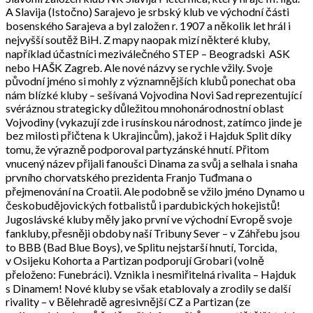
A Slavija (Istočno) Sarajevo je srbský klub ve východní části
bosenského Sarajeva a byl založen r. 1907 a několik let hrál i
nejvyšší soutěž BiH. Z mapy naopak mizí některé kluby,
například účastníci meziválečného STEP – Beogradski ASK
nebo HAŠK Zagreb. Ale nové názvy se rychle vžily. Svoje
původní jméno si mohly z významnějších klubů ponechat oba
nám blízké kluby – sešívaná Vojvodina Novi Sad reprezentující
svéráznou strategicky důležitou mnohonárodnostní oblast
Vojvodiny (vykazují zde i rusínskou národnost, zatímco jinde je
bez milosti přičtena k Ukrajincům), jakož i Hajduk Split díky
tomu, že výrazně podporoval partyzánské hnutí. Přitom
vnucený název přijali fanoušci Dinama za svůj a selhala i snaha
prvního chorvatského prezidenta Franjo Tuđmana o
přejmenování na Croatii. Ale podobně se vžilo jméno Dynamo u
českobudějovických fotbalistů i pardubických hokejistů!
Jugoslávské kluby měly jako první ve východní Evropě svoje
fankluby, přesněji obdoby naší Tribuny Sever – v Záhřebu jsou
to BBB (Bad Blue Boys), ve Splitu nejstarší hnutí, Torcida,
v Osijeku Kohorta a Partizan podporují Grobari (volně
přeloženo: Funebráci). Vznikla i nesmiřitelná rivalita – Hajduk
s Dinamem! Nové kluby se však etablovaly a zrodily se další
rivality – v Bělehradě agresivnější CZ a Partizan (ze