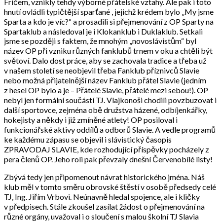
Fričem, vznikly tehdy výborné přátelské vztahy. Ale pak i toto
hnutí ovládli typičtější sparťané , jejichž krédem bylo „My jsme
Sparta a kdo je víc?“ a prosadili si přejmenování z OP Sparty na
Spartaklub a následoval je i Klokanklub i Duklaklub. Setkali
jsme se později s faktem, že mnohým „novoslávistům“ byl
název OP při vzniku různých fanklubů trnem v oku a chtěli být
světoví. Dalo dost práce, aby se zachovala tradice a třeba už
v našem století se neobjevil třeba Fanklub příznivců Slavie
nebo možná přijatelnější název Fanklub přátel Slavie (jedním
z hesel OP bylo a je – Přátelé Slavie, přátelé mezi sebou!). OP
nebyl jen formální součástí TJ. Vlajkonoši chodili povzbuzovat i
další sportovce, zejména obě družstva házené, odbíjenkářky,
hokejisty a někdy i již zmíněné atlety! OP posiloval i
funkcionářské aktivy oddílů a odborů Slavie. A vedle programů
ke každému zápasu se objevil i slávistický časopis
ZPRAVODAJ SLAVIE, kde rozhodující příspěvky pocházely z
pera členů OP. Jeho roli pak převzaly dnešní Červenobílé listy!
Zbývá tedy jen připomenout návrat historického jména. Náš
klub měl v tomto směru obrovské štěstí v osobě předsedy celé
TJ, Ing. Jiřím Vrbovi. Neúnavně hledal spojence, ale i kličky
v předpisech. Stále zkoušel zasílat žádost o přejmenování na
různé orgány, uvažoval i o sloučení s malou školní TJ Slavia