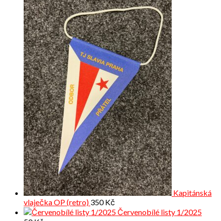
Kapitánská
vlaječka OP (retro)
350
Kč
Červenobílé listy 1/2025