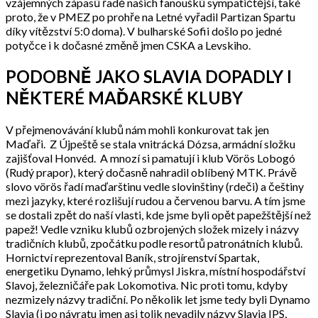
vzájemných zápasů řadě našich fanoušků sympatičtější, také
proto, že v PMEZ po prohře na Letné vyřadil Partizan Spartu
díky vítězství 5:0 doma). V bulharské Sofii došlo po jedné
potyčce i k dočasné změně jmen CSKA a Levskiho.
PODOBNĚ JAKO SLAVIA DOPADLY I
NĚKTERÉ MAĎARSKÉ KLUBY
V přejmenovávání klubů nám mohli konkurovat tak jen
Maďaři. Z Újpeště se stala vnitrácká Dózsa, armádní složku
zajišťoval Honvéd. A mnozí si pamatují i klub Vörös Lobogó
(Rudý prapor), který dočasně nahradil oblíbený MTK. Právě
slovo vörös řadí maďarštinu vedle slovinštiny (rdeči) a češtiny
mezi jazyky, které rozlišují rudou a červenou barvu. A tím jsme
se dostali zpět do naší vlasti, kde jsme byli opět papežštější než
papež! Vedle vzniku klubů ozbrojených složek mizely i názvy
tradičních klubů, zpočátku podle resortů patronátních klubů.
Hornictví reprezentoval Baník, strojírenství Spartak,
energetiku Dynamo, lehký průmysl Jiskra, místní hospodářství
Slavoj, železničáře pak Lokomotiva. Nic proti tomu, kdyby
nezmizely názvy tradiční. Po několik let jsme tedy byli Dynamo
Slavia (i po návratu jmen asi tolik nevadily názvy Slavia IPS,