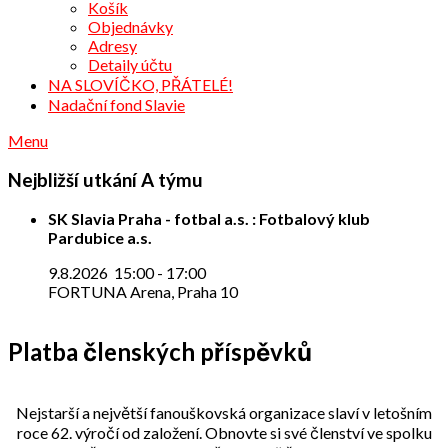
Košík
Objednávky
Adresy
Detaily účtu
NA SLOVÍČKO, PŘÁTELÉ!
Nadační fond Slavie
Menu
Nejbližší utkání A týmu
SK Slavia Praha - fotbal a.s. : Fotbalový klub
Pardubice a.s.
9.8.2026
15:00
-
17:00
FORTUNA Arena, Praha 10
Platba členských příspěvků
Nejstarší a největší fanouškovská organizace slaví v letošním
roce 62. výročí od založení. Obnovte si své členství ve spolku