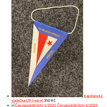
Kapitánská
vlaječka OP (retro)
350
Kč
Červenobílé listy 1/2025