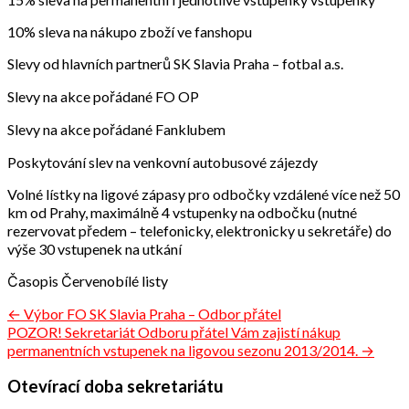
10% sleva na nákupo zboží ve fanshopu
Slevy od hlavních partnerů SK Slavia Praha – fotbal a.s.
Slevy na akce pořádané FO OP
Slevy na akce pořádané Fanklubem
Poskytování slev na venkovní autobusové zájezdy
Volné lístky na ligové zápasy pro odbočky vzdálené více než 50
km od Prahy, maximálně 4 vstupenky na odbočku (nutné
rezervovat předem – telefonicky, elektronicky u sekretáře) do
výše 30 vstupenek na utkání
Časopis Červenobílé listy
Navigace
← Výbor FO SK Slavia Praha – Odbor přátel
POZOR! Sekretariát Odboru přátel Vám zajistí nákup
pro
permanentních vstupenek na ligovou sezonu 2013/2014. →
příspěvek
Otevírací doba sekretariátu