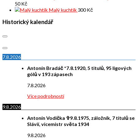
50
Kč
Malý kuchtík
300
Kč
Historický kalendář
7.8.2026
Antonín Bradáč *7.8.1920, 5 titulů, 95 ligových
gólů v 193 zápasech
7.8.2026
Více podrobností
9.8.2026
Antonín Vodička ✞9.8.1975, záložník, 7 titulů se
Slávií, vicemistr světa 1934
9.8.2026