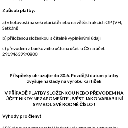
Způsob platby:
a) v hotovosti na sekretariátě nebo na větších akcích OP (VH,
Setkání)
b) přiloženou složenkou s čitelně vyplněnými údaji
c) převodem z bankovního účtu na účet u ČS na účet
291946399/0800
Příspěvky uhrazujte do 30.6. Pozdější datum platby
zvyšuje náklady na výrobu kartiček
V PŘÍPADĚ PLATBY SLOŽENKOU NEBO PŘEVODEM NA
ÚČET NIKDY NEZAPOMEŇTE UVÉST JAKO VARIABILNÍ
SYMBOL SVÉ RODNÉ ČÍSLO !
Výhody pro členy!
15% sleva na permanentní i jednotlivé vstupenky vstupenky