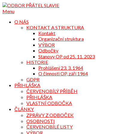
Přejdi
na
Menu
obsah
O NÁS
KONTAKT A STRUKTURA
Kontakt
Organizační struktura
VÝBOR
Odbočky
Stanovy OP od 25. 11. 2023
HISTORIE
Prohlášení 23. 3. 1964
O činnosti OP, září 1964
GDPR
PŘIHLÁŠKA
ČERVENOBÍLÝ PŘÍBĚH
PŘIHLÁŠKA
VLASTNÍ ODBOČKA
ČLÁNKY
ZPRÁVY Z ODBOČEK
OSOBNOSTI
ČERVENOBÍLÉ LISTY
VÝBOR