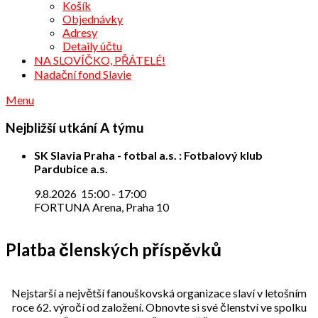
Košík
Objednávky
Adresy
Detaily účtu
NA SLOVÍČKO, PŘÁTELÉ!
Nadační fond Slavie
Menu
Nejbližší utkání A týmu
SK Slavia Praha - fotbal a.s. : Fotbalový klub
Pardubice a.s.
9.8.2026
15:00
-
17:00
FORTUNA Arena, Praha 10
Platba členských příspěvků
Nejstarší a největší fanouškovská organizace slaví v letošním
roce 62. výročí od založení. Obnovte si své členství ve spolku