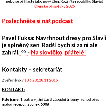
nebo se přihlaste jako nový člen. Rozšiřte republiku Slavia!
Členské příspěvky 2026
Poslechněte si náš podcast
Pavel Fuksa: Navrhnout dresy pro Slavii
je splněný sen. Radši bych si za ni ale
zahrál.
-
Na slovíčko, přátelé!
Kontakty – sekretariát
Zveřejněno v
10.6.2012
8.11.2015
od
admin
KONTAKT:
Kde jsme:
1. patro v jižní části západní tribuny, vchod přes
malou recepci, zvonek
600#