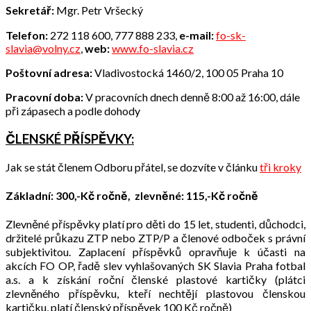
Sekretář:
Mgr. Petr Vršecký
Telefon:
272 118 600, 777 888 233,
e-mail:
fo-sk-
slavia@volny.cz
,
web:
www.fo-slavia.cz
Poštovní adresa:
Vladivostocká 1460/2, 100 05 Praha 10
Pracovní doba:
V pracovních dnech denně 8:00 až 16:00, dále
při zápasech a podle dohody
ČLENSKÉ PŘÍSPĚVKY:
Jak se stát členem Odboru přátel, se dozvíte v článku
tři kroky
Základní: 300,-Kč ročně, zlevněné:
115,-Kč ročně
Zlevněné příspěvky platí pro děti do 15 let, studenti, důchodci,
držitelé průkazu ZTP nebo ZTP/P a členové odboček s právní
subjektivitou. Zaplacení příspěvků opravňuje k účasti na
akcích FO OP, řadě slev vyhlašovaných SK Slavia Praha fotbal
a.s. a k získání roční členské plastové kartičky (plátci
zlevněného příspěvku, kteří nechtějí plastovou členskou
kartičku, platí členský příspěvek 100 Kč ročně)