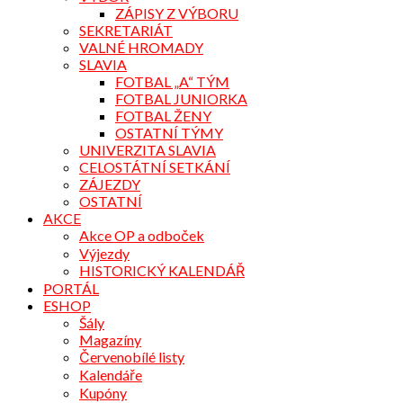
ZÁPISY Z VÝBORU
SEKRETARIÁT
VALNÉ HROMADY
SLAVIA
FOTBAL „A“ TÝM
FOTBAL JUNIORKA
FOTBAL ŽENY
OSTATNÍ TÝMY
UNIVERZITA SLAVIA
CELOSTÁTNÍ SETKÁNÍ
ZÁJEZDY
OSTATNÍ
AKCE
Akce OP a odboček
Výjezdy
HISTORICKÝ KALENDÁŘ
PORTÁL
ESHOP
Šály
Magazíny
Červenobílé listy
Kalendáře
Kupóny