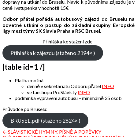
dopravy na utkání do Bruselu. Navíc k původnímu zájezdu je v
ceně i vstupenka v hodnotě 15€
Odbor přátel pořádá autobusový zájezd do Bruselu na
odvetné utkání o postup do základní skupiny Evropské
ligy mezi týmy SK Slavia Praha a RSC Brusel.
Přihláška ke stažení zde:
Přihláška k zájezdu (staženo 2194× )
[table id=1 /]
Platba možná:
denně v sekretariátu Odboru přátel
INFO
ve fanshopu ProSlávisty
INFO
podmínka vypravení autobusu – minimálně 35 osob
Průvodce po Bruselu:
BRUSEL.pdf (staženo 2824× )
Navigace
← SLÁVISTICKÉ HYMNY, PÍSNĚ A POPĚVKY