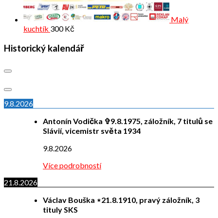
Malý
kuchtík
300
Kč
Historický kalendář
9.8.2026
Antonín Vodička ✞9.8.1975, záložník, 7 titulů se
Slávií, vicemistr světa 1934
9.8.2026
Více podrobností
21.8.2026
Václav Bouška ⋆21.8.1910, pravý záložník, 3
tituly SKS