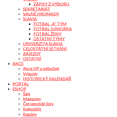
ZÁPISY Z VÝBORU
SEKRETARIÁT
VALNÉ HROMADY
SLAVIA
FOTBAL „A“ TÝM
FOTBAL JUNIORKA
FOTBAL ŽENY
OSTATNÍ TÝMY
UNIVERZITA SLAVIA
CELOSTÁTNÍ SETKÁNÍ
ZÁJEZDY
OSTATNÍ
AKCE
Akce OP a odboček
Výjezdy
HISTORICKÝ KALENDÁŘ
PORTÁL
ESHOP
Šály
Magazíny
Červenobílé listy
Kalendáře
Kupóny