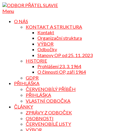
Přejdi
na
Menu
obsah
O NÁS
KONTAKT A STRUKTURA
Kontakt
Organizační struktura
VÝBOR
Odbočky
Stanovy OP od 25. 11. 2023
HISTORIE
Prohlášení 23. 3. 1964
O činnosti OP, září 1964
GDPR
PŘIHLÁŠKA
ČERVENOBÍLÝ PŘÍBĚH
PŘIHLÁŠKA
VLASTNÍ ODBOČKA
ČLÁNKY
ZPRÁVY Z ODBOČEK
OSOBNOSTI
ČERVENOBÍLÉ LISTY
VÝBOR