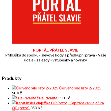
PORTÁL PŘÁTEL SLAVIE
Přihláška do spolku - slevové kódy a předkupní práva - Vaše
údaje - zájezdy - vstupenky a novinky
Produkty
Červenobílé listy 2/2025
50
Kč
šála Rivalita
350
Kč
Kapitánská vlaječka
OP (retro)
350
Kč