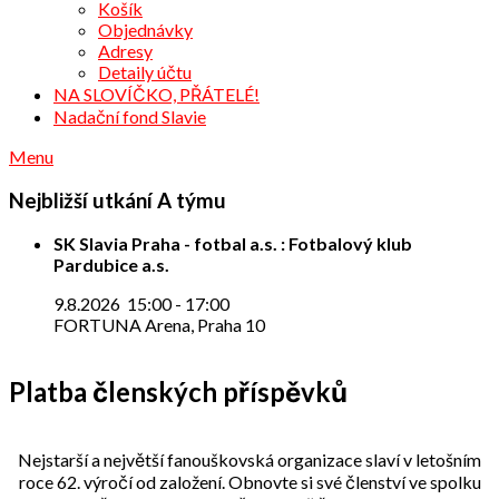
Košík
Objednávky
Adresy
Detaily účtu
NA SLOVÍČKO, PŘÁTELÉ!
Nadační fond Slavie
Menu
Nejbližší utkání A týmu
SK Slavia Praha - fotbal a.s. : Fotbalový klub
Pardubice a.s.
9.8.2026
15:00
-
17:00
FORTUNA Arena, Praha 10
Platba členských příspěvků
Nejstarší a největší fanouškovská organizace slaví v letošním
roce 62. výročí od založení. Obnovte si své členství ve spolku