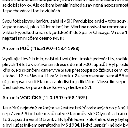
se dožil stovky. Ale celkem banální nehoda zaviněná nepozorností,
Je pochován v Hodkovičkách.
Svou fotbalovou kariéru zahájil v SK Pardubice a rád v této souv
Vzpomínával, jak o 14 let mladšího Martina nosíval na ramenou 
Viktorky, odkud si na rok „odskočil“ do Sparty Chicago. V roce 1
nejstarším hráčem celého MS!!!
Antonín PUČ (*16.51907-+18.4.1988)
Vynikající levé křídlo, další aktivní člen římské jedenáctky, rod
plných 18 let a v sešívaném dresu odehrál 700 zápasů! Byl proslu
křídlo. Po skončení kariéry ve Slavii přestoupil do žižkovské Vik
z toho 112 za Slavii a 11 za Viktorku. Za reprezentaci sehrál 59 ut
už jsme psali, sudí Eklind a v hledišti mj. diktátor Mussolini se
Čechoslováky porazili celkový výsledkem 2:1.
Antonín VODIČKA (*1.3.1907-+9.8.1975)
Je určitě nejméně známým ze šestice hráčů vybraných do písně. 
neprávem! S fotbalem začínal ve Staroměstské Olympii a krátce pok
163 zápasů a vsítil 3 branky. Byl příkladem záložníka, který by
a byl i účastníkem památného MS 1934, i když „sapér“ (někdy 