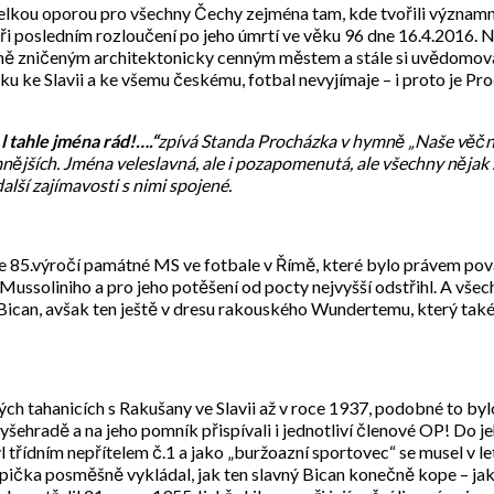
elkou oporou pro všechny Čechy zejména tam, kde tvořili význam
i při posledním rozloučení po jeho úmrtí ve věku 96 dne 16.4.2016.
čně zničeným architektonicky cenným městem a stále si uvědomoval
ásku ke Slavii a ke všemu českému, fotbal nevyjímaje – i proto je 
 tahle jména rád!….“
zpívá Standa Procházka v hymně „Naše věčná 
mnějších. Jména veleslavná, ale i pozapomenutá, ale všechny nějak 
alší zajímavosti s nimi spojené.
e 85.výročí památné MS ve fotbale v Římě, které bylo právem po
 Mussoliniho a pro jeho potěšení od pocty nejvyšší odstřihl. A v
 Bican, avšak ten ještě v dresu rakouského Wundertemu, který tak
tých tahanicích s Rakušany ve Slavii až v roce 1937, podobné to b
šehradě a na jeho pomník přispívali i jednotliví členové OP! Do je
třídním nepřítelem č.1 a jako „buržoazní sportovec“ se musel v l
pička posměšně vykládal, jak ten slavný Bican konečně kope – jako 