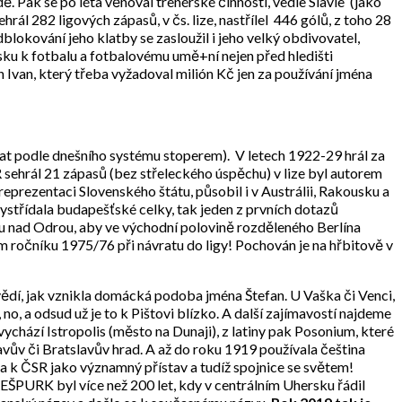
dě. Pak se po léta věnoval trenérské činnosti, vedle Slavie (jako
hrál 282 ligových zápasů, v čs. lize, nastřílel 446 gólů, z toho 28
blokování jeho klatby se zasloužil i jeho velký obdivovatel,
ku k fotbalu a fotbalovému umě+ní nejen před hledišti
 Ivan, který třeba vyžadoval milión Kč jen za používání jména
at podle dnešního systému stoperem). V letech 1922-29 hrál za
R sehrál 21 zápasů (bez střeleckého úspěchu) v lize byl autorem
reprezentaci Slovenského štátu, působil i v Austrálii, Rakousku a
ystřídala budapešťské celky, tak jeden z prvních dotazů
rtu nad Odrou, aby ve východní polovině rozděleného Berlína
ročníku 1975/76 při návratu do ligy! Pochován je na hřbitově v
vědí, jak vznikla domácká podoba jména Štefan. U Vaška či Venci,
o, a odsud už je to k Pištovi blízko. A další zajímavostí najdeme
ychází Istropolis (město na Dunaji), z latiny pak Posonium, které
vův či Bratslavův hrad. A až do roku 1919 používala čeština
na k ČSR jako významný přístav a tudíž spojnice se světem!
ŠPURK byl více než 200 let, kdy v centrálním Uhersku řádil