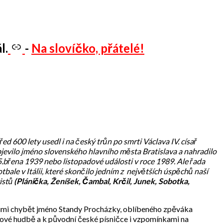
l.
-
Na slovíčko, přátelé!
ed 600 lety usedl i na český trůn po smrti Václava IV. císař
bjevilo jméno slovenského hlavního města Bratislava a nahradilo
.břena 1939 nebo listopadové události v roce 1989. Ale řada
tbale v Itálii, které skončilo jedním z největších úspěchů naší
vistů
(Plánička, Ženíšek, Čambal, Krčil, Junek, Sobotka,
 nimi chybět jméno Standy Procházky, oblíbeného zpěváka
chové hudbě a k původní české písničce i vzpomínkami na