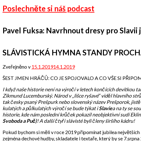
Poslechněte si náš podcast
Pavel Fuksa: Navrhnout dresy pro Slavii je
SLÁVISTICKÁ HYMNA STANDY PROCHÁ
Zveřejněno v
15.1.2019
14.1.2019
od
Odbor
ŠEST JMEN HRÁČŮ: CO JE SPOJOVALO A CO VŠE SI PŘIP
přátel
I když naše historie není na výročí v letech končících devítkou ta
Zikmund Lucemburský. Národ v „lišce ryšavé“ viděl hlavního strů
tak česky psaný Prešpurk nebo slovenský název Prešporok, jistě
kulatých a půlkulatých výročí se bude týkat i
Slavie
a na ty se so
historie, kde nám poslední krůček pokazil neobjektivní sudí Eklin
Svoboda a Puč)
! A další čtyři slávisté byli členy širšího kádru!
Pokud bychom si měli v roce 2019 připomínat jubilea největších
zejména dechové hudby, skladatele i textaře, který by se 7.srp