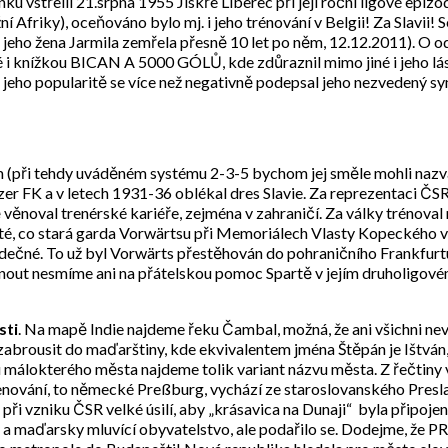
ku vstřelil 21.srpna 1955 Jiskře Liberec při její roční ligové epizo
Afriky), oceňováno bylo mj. i jeho trénování v Belgii! Za Slavii! Se
e jeho žena Jarmila zemřela přesně 10 let po něm, 12.12.2011). O od
 i knížkou BICAN A 5000 GÓLŮ, kde zdůraznil mimo jiné i jeho lás
 jeho popularitě se více než negativně podepsal jeho nezvedený syn
m (při tehdy uváděném systému 2-3-5 bychom jej směle mohli nazv
tzer FK a v letech 1931-36 oblékal dres Slavie. Za reprezentaci ČS
věnoval trenérské kariéře, zejména v zahraničí. Za války trénoval 
oté, co stará garda Vorwärtsu při Memoriálech Vlasty Kopeckého v
ež srdečné. To už byl Vorwärts přestěhován do pohraničního Frankfu
ut nesmíme ani na přátelskou pomoc Spartě v jejím druholigovém 
sti
. Na mapě Indie najdeme řeku Čambal, možná, že ani všichni ne
zabrousit do maďarštiny, kde ekvivalentem jména Štěpán je Ištván, n
 u málokterého města najdeme tolik variant názvu města. Z řečtiny v
enování, to německé Preßburg, vychází ze staroslovanského Presla
ři vzniku ČSR velké úsilí, aby „krásavica na Dunaji“ byla připoje
 maďarsky mluvící obyvatelstvo, ale podařilo se. Dodejme, že PRE