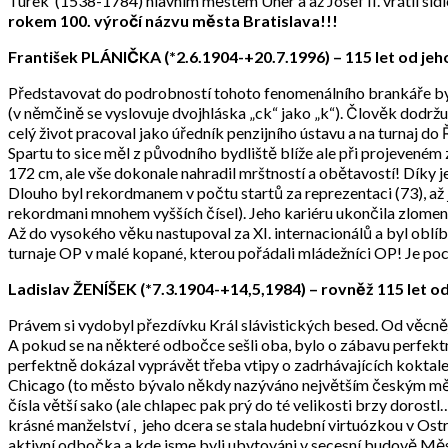
Turek (1538-1784) hlavním městem Uher a až Josef II. vrátil sí
rokem 100. výročí názvu města Bratislava!!!
František PLÁNIČKA (*2.6.1904-+20.7.1996) – 115 let od jeh
Představovat do podrobností tohoto fenomenálního brankáře by b
(v němčině se vyslovuje dvojhláska „ck“ jako „k“). Člověk dodržuj
celý život pracoval jako úředník penzijního ústavu a na turnaj do Ř
Spartu to sice měl z původního bydliště blíže ale při projeveném
172 cm, ale vše dokonale nahradil mrštností a obětavostí! Díky 
Dlouho byl rekordmanem v počtu startů za reprezentaci (73), až
rekordmani mnohem vyšších čísel). Jeho kariéru ukončila zlomenin
Až do vysokého věku nastupoval za XI. internacionálů a byl obl
turnaje OP v malé kopané, kterou pořádali mládežníci OP! Je poc
Ladislav ŽENÍŠEK (*7.3.1904-+14,5,1984) – rovněž 115 let o
Právem si vydobyl přezdívku Král slávistických besed. Od věcnější
A pokud se na některé odbočce sešli oba, bylo o zábavu perfektn
perfektně dokázal vyprávět třeba vtipy o zadrhávajících koktalech
Chicago (to město bývalo někdy nazýváno největším českým měst
čísla větší sako (ale chlapec pak prý do té velikosti brzy doros
krásné manželství , jeho dcera se stala hudební virtuózkou v O
aktivní odbočka a kde jsme byli ubytováni v secesní budově Měs