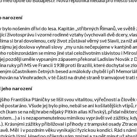
dlo metropole do Budapešti! Nová republika hledala pro město slo
o narození
ylo nošením dříví do lesa. Kapitán „stříbrných Římanů, ve světě
ící životosprávu i vzorné rodinné vztahy (vychovali dvě dcery, vlas
íma si bral dovolenou, celý život zůstával věrný své Slavii, za niž a
 zájmu jej doslova vyhnali slovy „my u nás nečepujeme v kantýně an
jeho robinzonádám se mimo jiné stal celoživotním slávistou i Miro
 jej později uměle vypsaným zápasem překonal Ladislav Novák z D
a ruky při MS ve Francii 1938 proti Brazílii, které dochytal se z
íbeným účastníkem četných besed a málokdy chyběl i při Memoriálu
hován na Vinohradech, v té části na druhé straně tramvajové trati
d jeho narození
ho Františka Pláničky se lišil svou vitalitou, výřečností a člověk
ě postaráno. Všude jej bylo plno, nebál se ani košilatějších vtip
 (kam se na něj hrabe nějaký Pitkin alias Křivský), přidal některou
em…) a i s nezapomenutelnou mimikou vyprávěl své zážitky, když
tl…). Krásnými zážitky přibližoval i příhody z trampské osady Ztrac
stravě. Měl i v pozdním věku vynikající fyzickou kondici. Rád s 
tských lázní. Hned po příjezdu nám zmizel a za pět minut už abso