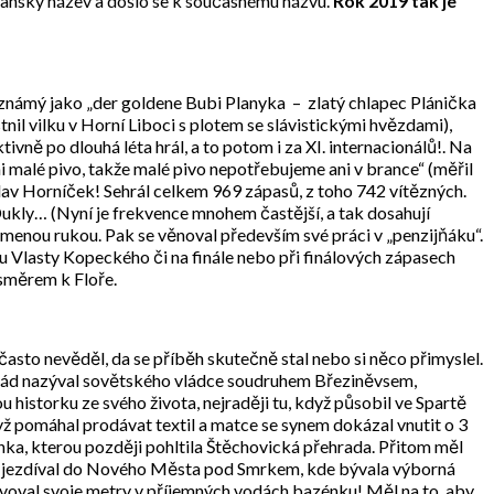
vanský název a došlo se k současnému názvu.
Rok 2019 tak je
 známý jako „der goldene Bubi Planyka – zlatý chlapec Plánička
tnil vilku v Horní Liboci s plotem se slávistickými hvězdami),
ktivně po dlouhá léta hrál, a to potom i za XI. internacionálů!. Na
i malé pivo, takže malé pivo nepotřebujeme ani v brance“ (měřil
slav Horníček! Sehrál celkem 969 zápasů, z toho 742 vítězných.
ukly… (Nyní je frekvence mnohem častější, a tak dosahují
lomenou rukou. Pak se věnoval především své práci v „penzijňáku“.
 Vlasty Kopeckého či na finále nebo při finálových zápasech
 směrem k Floře.
 často nevěděl, da se příběh skutečně stal nebo si něco přimyslel.
ů, rád nazýval sovětského vládce soudruhem Březiněvsem,
 historku ze svého života, nejraději tu, když působil ve Spartě
 pomáhal prodávat textil a matce se synem dokázal vnutit o 3
enka, kterou později pohltila Štěchovická přehrada. Přitom měl
námi jezdíval do Nového Města pod Smrkem, kde bývala výborná
lvoval svoje metry v příjemných vodách bazénku! Měl na to, aby