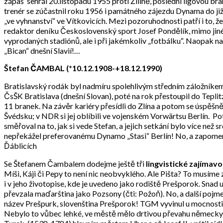
zápas sehrál 20.listopadu 1955 proti Žilině, poslední ligovou bran
trenér se zúčastnil roku 1956 i památného zájezdu Dynama do jižní 
„ve vyhnanství“ ve Vítkovicích. Mezi pozoruhodnosti patří i to, ž
redaktor deníku Československý sport Josef Pondělík, mimo jiné
vyprodaných stadiónů, ale i při jakémkoliv „fotbálku“. Naopak na
„Bican“ dnešní Slavií!…
Štefan ČAMBAL (*10.12.1908-+18.12.1990)
Bratislavský rodák byl nadmíru spolehlivým středním záložníke
ČsŠK Bratislava (dnešní Slovan), poté na rok přestoupil do Tepli
11 branek. Na závěr kariéry přesídli do Zlína a potom se úspěšně 
Švédsku; v NDR si jej oblíbili ve vojenském Vorwärtsu Berlín. P
směřoval na to, jak si vede Stefan, a jejich setkání bylo více n
nepřekážel preferovanému Dynamo „Stasi“ Berlín! No, a zapomeno
Ďáblicích
Se Štefanem Čambalem dodejme ještě tři
lingvistické zajímavo
Míši, Káji či Pepy to není nic neobvyklého. Ale Pišta? To musíme 
i v jeho životopise, kde je uvedeno jako rodiště Prešporok. Snad
převzala maďarština jako Pozsony (čti: Požoň). No, a další pojm
název Prešpurk, slovenština Prešporok! TGM vyvinul u mocnosti p
Nebylo to vůbec lehké, ve městě mělo drtivou převahu německy a