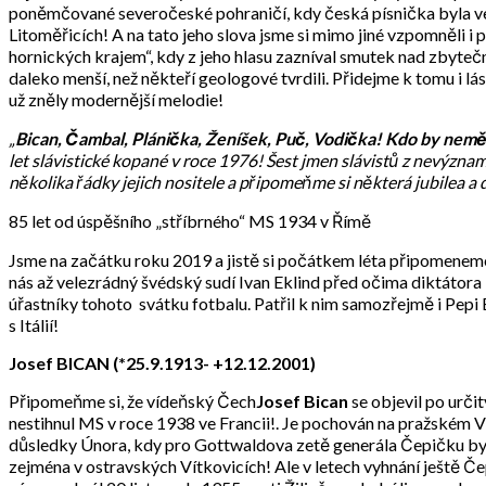
poněmčované severočeské pohraničí, kdy česká písnička byla v
Litoměřicích! A na tato jeho slova jsme si mimo jiné vzpomněli 
hornických krajem“, kdy z jeho hlasu zazníval smutek nad zbyte
daleko menší, než někteří geologové tvrdili. Přidejme k tomu i l
už zněly modernější melodie!
„
Bican, Čambal, Plánička, Ženíšek, Puč, Vodička! Kdo by neměl
let slávistické kopané v roce 1976! Šest jmen slávistů z nevýzna
několika řádky jejich nositele a připomeňme si některá jubilea a d
85 let od úspěšního „stříbrného“ MS 1934 v Římě
Jsme na začátku roku 2019 a jistě si počátkem léta připomenem
nás až velezrádný švédský sudí Ivan Eklind před očima diktátora
úřastníky tohoto svátku fotbalu. Patřil k nim samozřejmě i Pepi
s Itálií!
Josef BICAN (*25.9.1913- +12.12.2001)
Připomeňme si, že vídeňský Čech
Josef Bican
se objevil po urči
nestihnul MS v roce 1938 ve Francii!. Je pochován na pražském Vy
důsledky Února, kdy pro Gottwaldova zetě generála Čepičku byl 
zejména v ostravských Vítkovicích! Ale v letech vyhnání ještě Če