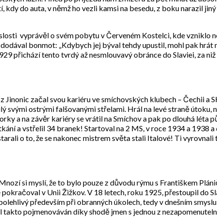
 kdy do auta, v němž ho vezli kamsi na besedu, z boku narazil jiný
islosti vyprávěl o svém pobytu v Červeném Kostelci, kde vzniklo n
a dodával bonmot: „Kdybych jej býval tehdy upustil, mohl pak hr
929 přichází tento tvrdý až nesmlouvavý obránce do Slaviei, za ni
ák z Jinonic začal svou kariéru ve smíchovských klubech – Čechii a 
lý svými ostrými falšovanými střelami. Hrál na levé straně útoku,
torky a na závěr kariéry se vrátil na Smíchov a pak po dlouhá léta 
kání a vstřelil 34 branek! Startoval na 2 MS, v roce 1934 a 1938 a do
 postarali o to, že se nakonec mistrem světa stali Italové! Ti vyro
Mnozí si myslí, že to bylo pouze z důvodu rýmu s Františkem Plán
račoval v Unii Žižkov. V 18 letech, roku 1925, přestoupil do Slavi
l spolehlivý především při obranných úkolech, tedy v dnešním smys
byl takto pojmenováván díky shodě jmen s jednou z nezapomenute