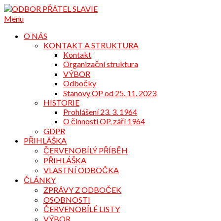
Přejdi
na
Menu
obsah
O NÁS
KONTAKT A STRUKTURA
Kontakt
Organizační struktura
VÝBOR
Odbočky
Stanovy OP od 25. 11. 2023
HISTORIE
Prohlášení 23. 3. 1964
O činnosti OP, září 1964
GDPR
PŘIHLÁŠKA
ČERVENOBÍLÝ PŘÍBĚH
PŘIHLÁŠKA
VLASTNÍ ODBOČKA
ČLÁNKY
ZPRÁVY Z ODBOČEK
OSOBNOSTI
ČERVENOBÍLÉ LISTY
VÝBOR