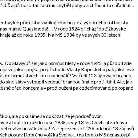
 řidič a při hospitalizaci mu chyběl pohyb a chřadnul a chřadnul…
eobvyklé přátelství vynikajícího herce a výborného fotbalisty.
át maximálně Quasimoda!.… V roce 1924 přichází do žižkovské
ž hraje až do roku 1935! Na MS 1934 by ve svých 30 letech
SK. Do Slavie přišel jako osmnáctiletý v roce 1925 a působil zde
 nejprve jako spojka, po příchodu Vlasty Kopeckého pak jako levé
působil v mužstvech internacionálů! Vstřelil 123 ligových branek,
 síně slávy vstoupil vedoucí brankou finále proti Itálii. Ale, jak
vnali těsně před koncem a v prodloužení pak zdecimované, pokopané
ičkou, ale pokusíme se dokázat, že je podceňován
e a hrál za ni až do roku 1938, tedy 13 let. Odehrál za Slavii
lu defenzivního záložníka! Za reprezentaci ČSR odehrál 18 zápasů
lných postav Dobrého vojáka Švejka…) na tomto MS nenastoupil