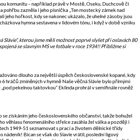
nou komunitu – například právě v Mostě, Oseku, Duchcově či
 Na pohřbu zazněla i jeho písnička „Ten mostecký zámek nad
i jeho hořkost, kdy se nakonec ukázalo, že uhelné zásoby jsou
Procházkova hymna sestavena v lidovém tónu, i když v době vzniku
Slávie“, kterou jsme měli možnost poprvé slyšet při oslavách 80
spojená se slavným MS ve fotbale v roce 1934!! Přibližme si
važováno dlouho za největší úspěch československé kopané, kdy
šech 6 hráčů zmíněných v hymně Naše věčná Slávie bylo přímými
é „pod pekelnou taktovkou“ Eklinda prohrál v semifinále rovněž
ylo se získáním jeho československého občanství, takže bohužel
ho věhlasu fenomenálního střelce zasáhla žel válka a později i
etech 1949-51 seznamovat s prací a životem dělnické třídy
nádeník! Bican se však do Slavie vrátil, poslední ligový