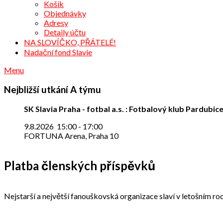
Košík
Objednávky
Adresy
Detaily účtu
NA SLOVÍČKO, PŘÁTELÉ!
Nadační fond Slavie
Menu
Nejbližší utkání A týmu
SK Slavia Praha - fotbal a.s. : Fotbalový klub Pardubice
9.8.2026
15:00
-
17:00
FORTUNA Arena, Praha 10
Platba členských příspěvků
Nejstarší a největší fanouškovská organizace slaví v letošním roc