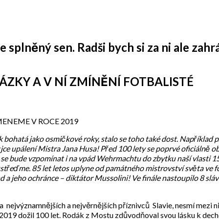
 splněný sen. Radši bych si za ni ale zahrá
ZKY A V NÍ ZMÍNĚNÍ FOTBALISTÉ
OMENEME V ROCE 2019
k bohatá jako osmičkové roky, stalo se toho také dost. Například př
jce upálení Mistra Jana Husa! Před 100 lety se poprvé oficiálně o
 se bude vzpomínat i na vpád Wehrmachtu do zbytku naší vlasti 15
ustřeďme. 85 let letos uplyne od památného mistrovství světa ve fo
d a jeho ochránce – diktátor Mussolini! Ve finále nastoupilo 8 slá
 a nejvýznamnějších a nejvěrnějších příznivců Slavie, nesmí mezi
na 2019 dožil 100 let. Rodák z Mostu zdůvodňoval svou lásku k de