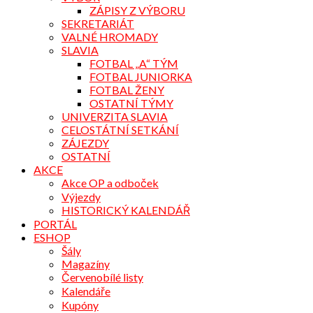
ZÁPISY Z VÝBORU
SEKRETARIÁT
VALNÉ HROMADY
SLAVIA
FOTBAL „A“ TÝM
FOTBAL JUNIORKA
FOTBAL ŽENY
OSTATNÍ TÝMY
UNIVERZITA SLAVIA
CELOSTÁTNÍ SETKÁNÍ
ZÁJEZDY
OSTATNÍ
AKCE
Akce OP a odboček
Výjezdy
HISTORICKÝ KALENDÁŘ
PORTÁL
ESHOP
Šály
Magazíny
Červenobílé listy
Kalendáře
Kupóny