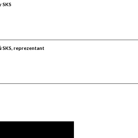
ly SKS
lů SKS, reprezentant