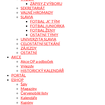
ZÁPISY Z VÝBORU
SEKRETARIÁT
VALNÉ HROMADY
SLAVIA
FOTBAL „A“ TÝM
FOTBAL JUNIORKA
FOTBAL ŽENY
OSTATNÍ TÝMY
UNIVERZITA SLAVIA
CELOSTÁTNÍ SETKÁNÍ
ZÁJEZDY
OSTATNÍ
AKCE
Akce OP a odboček
Výjezdy
HISTORICKÝ KALENDÁŘ
PORTÁL
ESHOP
Šály
Magazíny
Červenobílé listy
Kalendáře
Kupóny