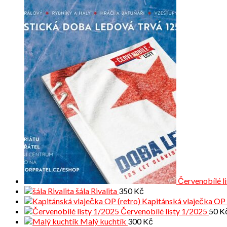
Červenobílé l
šála Rivalita
350
Kč
Kapitánská vlaječka OP 
Červenobílé listy 1/2025
50
K
Malý kuchtík
300
Kč