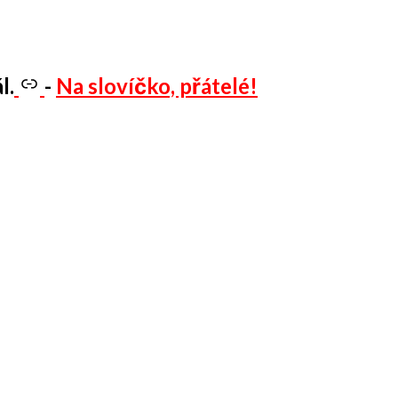
l.
-
Na slovíčko, přátelé!