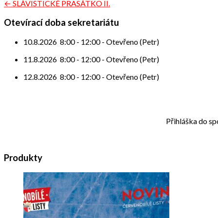
Navigace
← SLÁVISTICKÉ PRASÁTKO II.
pro
Otevírací doba sekretariátu
příspěvek
10.8.2026
8:00
-
12:00
-
Otevřeno (Petr)
11.8.2026
8:00
-
12:00
-
Otevřeno (Petr)
12.8.2026
8:00
-
12:00
-
Otevřeno (Petr)
Přihláška do sp
Produkty