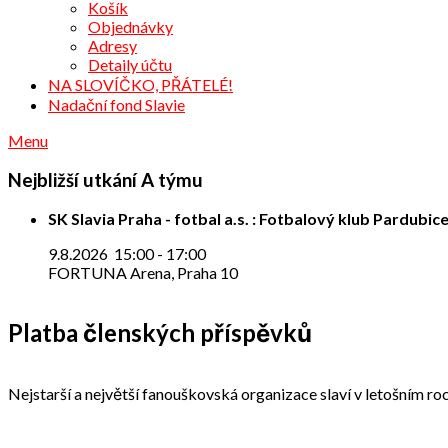
Košík
Objednávky
Adresy
Detaily účtu
NA SLOVÍČKO, PŘÁTELÉ!
Nadační fond Slavie
Menu
Nejbližší utkání A týmu
SK Slavia Praha - fotbal a.s. : Fotbalový klub Pardubice
9.8.2026
15:00
-
17:00
FORTUNA Arena, Praha 10
Platba členských příspěvků
Nejstarší a největší fanouškovská organizace slaví v letošním roc