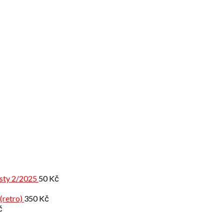
isty 2/2025
50
Kč
(retro)
350
Kč
č