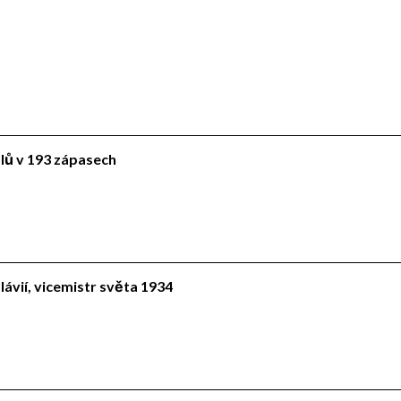
ólů v 193 zápasech
lávií, vicemistr světa 1934