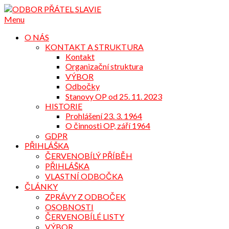
Přejdi
na
Menu
obsah
O NÁS
KONTAKT A STRUKTURA
Kontakt
Organizační struktura
VÝBOR
Odbočky
Stanovy OP od 25. 11. 2023
HISTORIE
Prohlášení 23. 3. 1964
O činnosti OP, září 1964
GDPR
PŘIHLÁŠKA
ČERVENOBÍLÝ PŘÍBĚH
PŘIHLÁŠKA
VLASTNÍ ODBOČKA
ČLÁNKY
ZPRÁVY Z ODBOČEK
OSOBNOSTI
ČERVENOBÍLÉ LISTY
VÝBOR