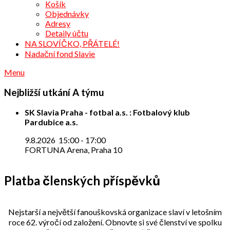
Košík
Objednávky
Adresy
Detaily účtu
NA SLOVÍČKO, PŘÁTELÉ!
Nadační fond Slavie
Menu
Nejbližší utkání A týmu
SK Slavia Praha - fotbal a.s. : Fotbalový klub
Pardubice a.s.
9.8.2026
15:00
-
17:00
FORTUNA Arena, Praha 10
Platba členských příspěvků
Nejstarší a největší fanouškovská organizace slaví v letošním
roce 62. výročí od založení. Obnovte si své členství ve spolku