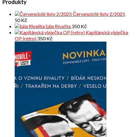
Produkty
Červenobílé listy 2/2025
50
Kč
šála Rivalita
350
Kč
Kapitánská vlaječka
OP (retro)
350
Kč