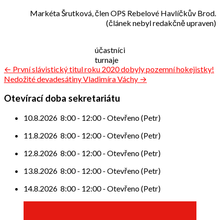
Markéta Šrutková, člen OPS Rebelové Havlíčkův Brod.
(článek nebyl redakčně upraven)
účastníci
turnaje
Navigace
← První slávistický titul roku 2020 dobyly pozemní hokejistky!
Nedožité devadesátiny Vladimíra Váchy →
pro
příspěvek
Otevírací doba sekretariátu
10.8.2026
8:00
-
12:00
-
Otevřeno (Petr)
11.8.2026
8:00
-
12:00
-
Otevřeno (Petr)
12.8.2026
8:00
-
12:00
-
Otevřeno (Petr)
13.8.2026
8:00
-
12:00
-
Otevřeno (Petr)
14.8.2026
8:00
-
12:00
-
Otevřeno (Petr)