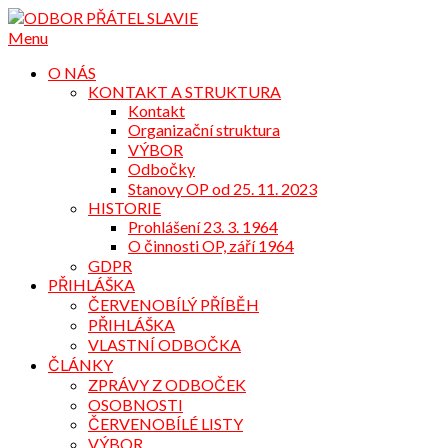
Přejdi
na
Menu
obsah
O NÁS
KONTAKT A STRUKTURA
Kontakt
Organizační struktura
VÝBOR
Odbočky
Stanovy OP od 25. 11. 2023
HISTORIE
Prohlášení 23. 3. 1964
O činnosti OP, září 1964
GDPR
PŘIHLÁŠKA
ČERVENOBÍLÝ PŘÍBĚH
PŘIHLÁŠKA
VLASTNÍ ODBOČKA
ČLÁNKY
ZPRÁVY Z ODBOČEK
OSOBNOSTI
ČERVENOBÍLÉ LISTY
VÝBOR