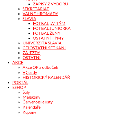
ZÁPISY Z VÝBORU
SEKRETARIÁT
VALNÉ HROMADY
SLAVIA
FOTBAL „A“ TÝM
FOTBAL JUNIORKA
FOTBAL ŽENY
OSTATNÍ TÝMY
UNIVERZITA SLAVIA
CELOSTÁTNÍ SETKÁNÍ
ZÁJEZDY
OSTATNÍ
AKCE
Akce OP a odboček
Výjezdy
HISTORICKÝ KALENDÁŘ
PORTÁL
ESHOP
Šály
Magazíny
Červenobílé listy
Kalendáře
Kupóny