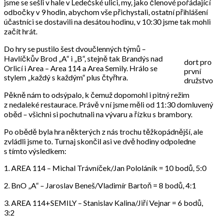
jsme se sešli v hale v Ledečské ulici, my, jako členové pořádající
odbočky v 9 hodin, abychom vše přichystali, ostatní přihlášení
účastníci se dostavili na desátou hodinu, v 10:30 jsme tak mohli
začít hrát.
Do hry se pustilo šest dvoučlenných týmů –
Havlíčkův Brod „A“ i „B“, stejně tak Brandýs nad
dort pro
Orlicí i Area – Area 114 a Area Semily. Hrálo se
první
stylem „každý s každým“ plus čtyřhra.
družstvo
Pěkně nám to odsýpalo, k čemuž dopomohl i pitný režim
z nedaleké restaurace. Právě v ní jsme měli od 11:30 domluvený
oběd – všichni si pochutnali na vývaru a řízku s brambory.
Po obědě byla hra některých z nás trochu těžkopádnější, ale
zvládli jsme to. Turnaj skončil asi ve dvě hodiny odpoledne
s tímto výsledkem:
1. AREA 114 – Michal Trávníček/Jan Pololáník = 10 bodů, 5:0
2. BnO „A“ – Jaroslav Beneš/Vladimír Bartoň = 8 bodů, 4:1
3. AREA 114+SEMILY – Stanislav Kalina/Jiří Vejnar = 6 bodů,
3:2