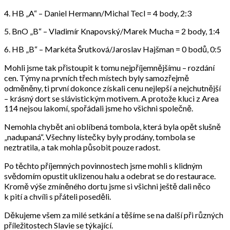
4. HB „A“ – Daniel Hermann/Michal Tecl = 4 body, 2:3
5. BnO „B“ – Vladimír Knapovský/Marek Mucha = 2 body, 1:4
6. HB „B“ – Markéta Šrutková/Jaroslav Hajšman = 0 bodů, 0:5
Mohli jsme tak přistoupit k tomu nejpříjemnějšímu – rozdání
cen. Týmy na prvních třech místech byly samozřejmě
odměněny, ti první dokonce získali cenu nejlepší a nejchutnější
– krásný dort se slávistickým motivem. A protože kluci z Area
114 nejsou lakomí, spořádali jsme ho všichni společně.
Nemohla chybět ani oblíbená tombola, která byla opět slušně
„nadupaná“. Všechny lístečky byly prodány, tombola se
neztratila, a tak mohla působit pouze radost.
Po těchto příjemných povinnostech jsme mohli s klidným
svědomím opustit uklizenou halu a odebrat se do restaurace.
Kromě výše zmíněného dortu jsme si všichni ještě dali něco
k pití a chvíli s přáteli poseděli.
Děkujeme všem za milé setkání a těšíme se na další při různých
příležitostech Slavie se týkající.