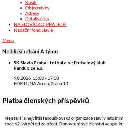
Košík
Objednávky
Adresy
Detaily účtu
NA SLOVÍČKO, PŘÁTELÉ!
Nadační fond Slavie
Menu
Nejbližší utkání A týmu
SK Slavia Praha - fotbal a.s. : Fotbalový klub
Pardubice a.s.
9.8.2026
15:00
-
17:00
FORTUNA Arena, Praha 10
Platba členských příspěvků
Nejstarší a největší fanouškovská organizace slaví v letošním
roce 62. výročí od založení. Obnovte si své členství ve spolku