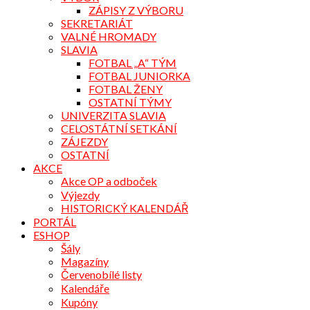
ZÁPISY Z VÝBORU
SEKRETARIÁT
VALNÉ HROMADY
SLAVIA
FOTBAL „A“ TÝM
FOTBAL JUNIORKA
FOTBAL ŽENY
OSTATNÍ TÝMY
UNIVERZITA SLAVIA
CELOSTÁTNÍ SETKÁNÍ
ZÁJEZDY
OSTATNÍ
AKCE
Akce OP a odboček
Výjezdy
HISTORICKÝ KALENDÁŘ
PORTÁL
ESHOP
Šály
Magazíny
Červenobílé listy
Kalendáře
Kupóny