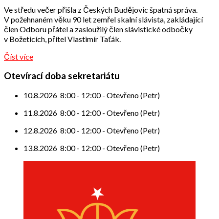
Odbor
Ve středu večer přišla z Českých Budějovic špatná správa.
přátel
V požehnaném věku 90 let zemřel skalní slávista, zakládající
člen Odboru přátel a zasloužilý člen slávistické odbočky
v Božeticích, přítel Vlastimír Taťák.
Číst více
Otevírací doba sekretariátu
10.8.2026
8:00
-
12:00
-
Otevřeno (Petr)
11.8.2026
8:00
-
12:00
-
Otevřeno (Petr)
12.8.2026
8:00
-
12:00
-
Otevřeno (Petr)
13.8.2026
8:00
-
12:00
-
Otevřeno (Petr)