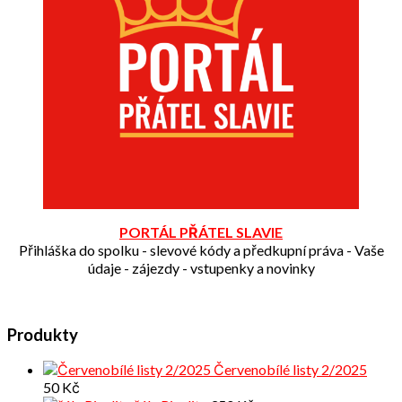
PORTÁL PŘÁTEL SLAVIE
Přihláška do spolku - slevové kódy a předkupní práva - Vaše
údaje - zájezdy - vstupenky a novinky
Produkty
Červenobílé listy 2/2025
50
Kč