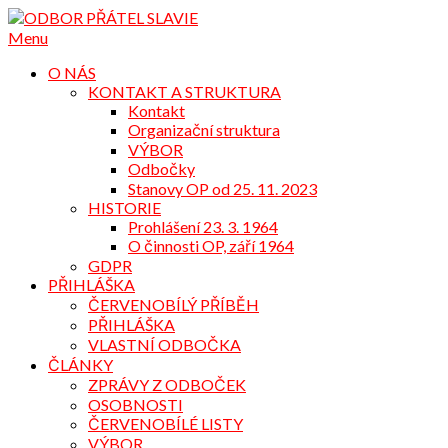
Přejdi
na
Menu
obsah
O NÁS
KONTAKT A STRUKTURA
Kontakt
Organizační struktura
VÝBOR
Odbočky
Stanovy OP od 25. 11. 2023
HISTORIE
Prohlášení 23. 3. 1964
O činnosti OP, září 1964
GDPR
PŘIHLÁŠKA
ČERVENOBÍLÝ PŘÍBĚH
PŘIHLÁŠKA
VLASTNÍ ODBOČKA
ČLÁNKY
ZPRÁVY Z ODBOČEK
OSOBNOSTI
ČERVENOBÍLÉ LISTY
VÝBOR