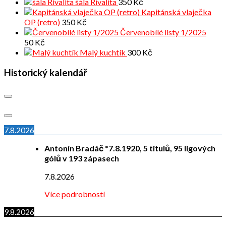
šála Rivalita
350
Kč
Kapitánská vlaječka
OP (retro)
350
Kč
Červenobílé listy 1/2025
50
Kč
Malý kuchtík
300
Kč
Historický kalendář
7.8.2026
Antonín Bradáč *7.8.1920, 5 titulů, 95 ligových
gólů v 193 zápasech
7.8.2026
Více podrobností
9.8.2026