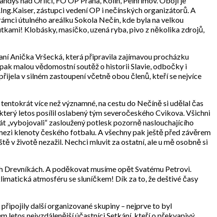
andýs nad Orlicí, FO OP Praha, Kolín, Pelhřimov. Obojí je
Ing.Kaiser, zástupci vedení OP i nečínských organizátorů. A
v rámci útulného areálku Sokola Nečín, kde byla na velkou
outkami! Klobásky, masíčko, uzená ryba, pivo z několika zdrojů,
aní Anička Vršecká, která připravila zajímavou procházku
 pak malou vědomostní soutěž o historii Slavie, odbočky i
ijela v silném zastoupení včetně obou členů, kteří se nejvíce
o tentokrát více než významné, na cestu do Nečíně si udělal čas
který letos posílil oslabený tým severočeského Cvikova. Všichni
rát „vybojovali“ zasloužený potlesk pozorně naslouchajícího
 mezi klenoty českého fotbalu. A všechny pak ještě před závěrem
tě v životě nezažil. Nechci mluvit za ostatní, ale u mě osobně si
kých Drevníkách. A poděkovat musíme opět Svatému Petrovi.
klimatická atmosféru se sluníčkem! Dík za to, že deštivé časy
připojily další organizované skupiny – nejprve to byl
m letos nejvzdálenější účastníci Setkání, kteří o překvapivý