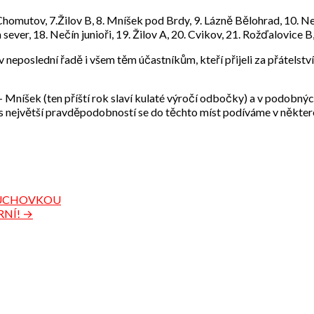
Chomutov, 7.Žilov B, 8. Mníšek pod Brdy, 9. Lázně Bělohrad, 10. Ne
 sever, 18. Nečín junioři, 19. Žilov A, 20. Cvikov, 21. Rožďalovice
v neposlední řadě i všem těm účastníkům, kteří přijeli za přátelstv
 – Mníšek (ten příští rok slaví kulaté výročí odbočky) a v podobnýc
 největší pravděpodobností se do těchto míst podíváme v některém z 
ZDUCHOVKOU
RNÍ! →