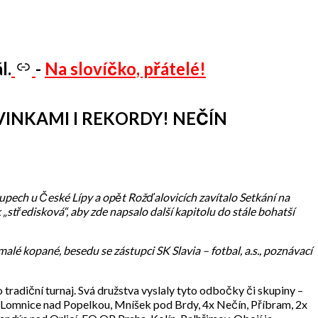
l.
-
Na slovíčko, přátelé!
VINKAMI I REKORDY! NEČÍN
pech u České Lípy a opět Rožďalovicích zavítalo Setkání na
 „středisková“, aby zde napsalo další kapitolu do stále bohatší
alé kopané, besedu se zástupci SK Slavia – fotbal, a.s., poznávací
 tradiční turnaj. Svá družstva vyslaly tyto odbočky či skupiny –
 Lomnice nad Popelkou, Mníšek pod Brdy, 4x Nečín, Příbram, 2x