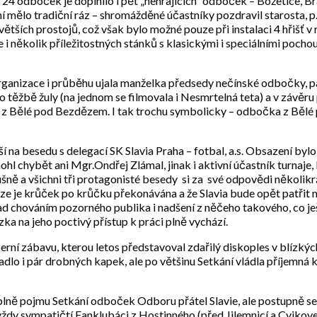
24 odboček je doplnilo i pět „nehrajících“ odboček – Božetice, Br
 mělo tradiční ráz – shromážděné účastníky pozdravil starosta, p.
z větších prostojů, což však bylo možné pouze při instalaci 4 hřišť 
e i několik příležitostných stánků s klasickými i speciálními poch
organizace i průběhu ujala manželka předsedy nečínské odbočky, p
 těžbě žuly (na jednom se filmovala i Nesmrtelná teta) a v závěru
 z Bělé pod Bezdězem. I tak trochu symbolicky – odbočka z Bělé př
ěší na besedu s delegací SK Slavia Praha – fotbal, a.s. Obsazení byl
 chybět ani Mgr.Ondřej Zlámal, jinak i aktivní účastník turnaje, 
lušně a všichni tři protagonisté besedy si za své odpovědi několik
ize je krůček po krůčku překonávána a že Slavia bude opět patřit
 nad chováním pozorného publika i nadšení z něčeho takového, co ješ
ka na jeho poctivý přístup k práci plně vychází.
černí zábavu, kterou letos představoval zdařilý diskoples v blíz
adlo i pár drobných kapek, ale po většinu Setkání vládla příjemná 
náplně pojmu Setkání odboček Odboru přátel Slavie, ale postupně se 
 vždy sympatičtí Fanklubáci z Hostinného (před Jilemnicí a Cvikove