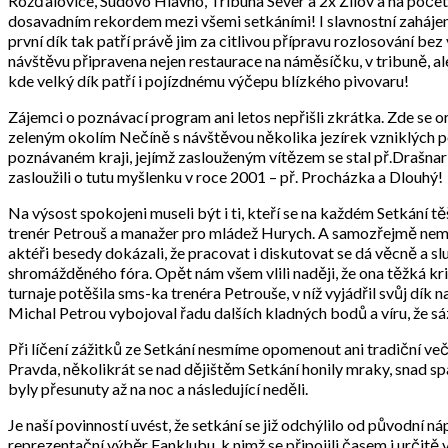
Rožďalovice, Sudovo Hlavno, Tribuna Sever a 2x Žilov a na počet 
dosavadním rekordem mezi všemi setkáními! I slavnostní zahájení
první dík tak patří právě jim za citlivou přípravu rozlosování be
návštěvu připravena nejen restaurace na náměsíčku, v tribuně, al
kde velký dík patří i pojízdnému výčepu blízkého pivovaru!
Zájemci o poznávací program ani letos nepřišli zkrátka. Zde se 
zeleným okolím Nečíně s návštěvou několika jezírek vzniklých po
poznávaném kraji, jejímž zaslouženým vítězem se stal př.Drašnar
zasloužili o tutu myšlenku v roce 2001 – př. Procházka a Dlouhý!
Na výsost spokojeni museli být i ti, kteří se na každém Setkání t
trenér Petrouš a manažer pro mládež Hurych. A samozřejmě nemohl
aktéři besedy dokázali, že pracovat i diskutovat se dá věcně a s
shromážděného fóra. Opět nám všem vlili naději, že ona těžká kr
turnaje potěšila sms-ka trenéra Petrouše, v níž vyjádřil svůj dík
Michal Petrou vybojoval řadu dalších kladných bodů a víru, že sáz
Při líčení zážitků ze Setkání nesmíme opomenout ani tradiční ve
Pravda, několikrát se nad dějištěm Setkání honily mraky, snad sp
byly přesunuty až na noc a následující neděli.
Je naší povinností uvést, že setkání se již odchýlilo od původní 
reprezentační výběr Fanklubu, k nimž se připojili časem i určitě