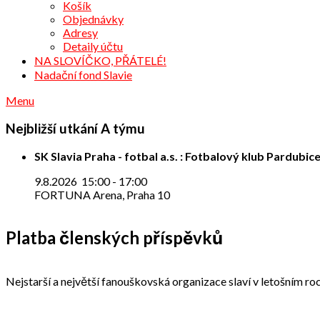
Košík
Objednávky
Adresy
Detaily účtu
NA SLOVÍČKO, PŘÁTELÉ!
Nadační fond Slavie
Menu
Nejbližší utkání A týmu
SK Slavia Praha - fotbal a.s. : Fotbalový klub Pardubice
9.8.2026
15:00
-
17:00
FORTUNA Arena, Praha 10
Platba členských příspěvků
Nejstarší a největší fanouškovská organizace slaví v letošním roc