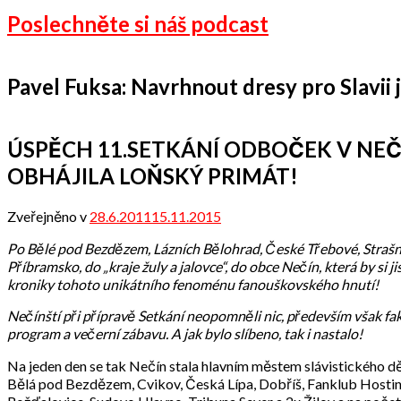
Poslechněte si náš podcast
Pavel Fuksa: Navrhnout dresy pro Slavii je
ÚSPĚCH 11.SETKÁNÍ ODBOČEK V NEČÍ
OBHÁJILA LOŇSKÝ PRIMÁT!
Zveřejněno v
28.6.2011
15.11.2015
od
admin
Po Bělé pod Bezdězem, Lázních Bělohrad, České Třebové, Strašno
Příbramsko, do „kraje žuly a jalovce“, do obce Nečín, která by si 
kroniky tohoto unikátního fenoménu fanouškovského hnutí!
Nečínští při přípravě Setkání neopomněli nic, především však fakt
program a večerní zábavu. A jak bylo slíbeno, tak i nastalo!
Na jeden den se tak Nečín stala hlavním městem slávistického dění
Bělá pod Bezdězem, Cvikov, Česká Lípa, Dobříš, Fanklub Hostin