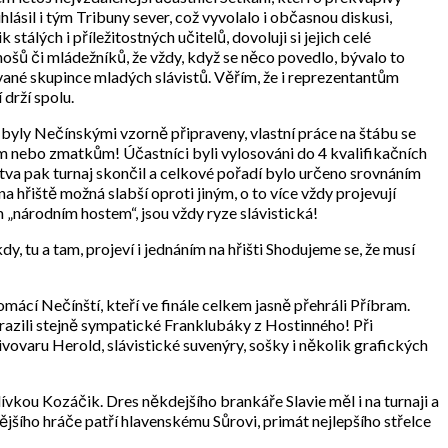
hlásil i tým Tribuny sever, což vyvolalo i občasnou diskusi,
stálých i příležitostných učitelů, dovoluji si jejich celé
onošů či mládežníků, že vždy, když se něco povedlo, bývalo to
vané skupince mladých slávistů. Věřím, že i reprezentantům
 drží spolu.
 byly Nečínskými vzorně připraveny, vlastní práce na štábu se
m nebo zmatkům! Účastníci byli vylosováni do 4 kvalifikačních
stva pak turnaj skončil a celkové pořadí bylo určeno srovnáním
a hřiště možná slabší oproti jiným, o to více vždy projevují
m „národním hostem“, jsou vždy ryze slávistická!
y, tu a tam, projeví i jednáním na hřišti Shodujeme se, že musí
ácí Nečínští, kteří ve finále celkem jasně přehráli Příbram.
porazili stejně sympatické Franklubáky z Hostinného! Při
vovaru Herold, slávistické suvenýry, sošky i několik grafických
dívkou Kozáčik. Dres někdejšího brankáře Slavie měl i na turnaji a
ějšího hráče patří hlavenskému Sůrovi, primát nejlepšího střelce