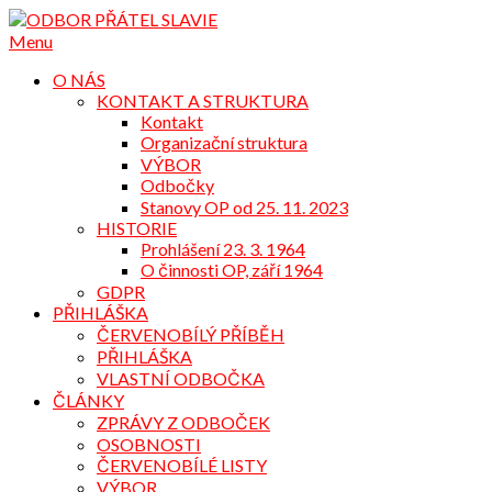
Přejdi
na
Menu
obsah
O NÁS
KONTAKT A STRUKTURA
Kontakt
Organizační struktura
VÝBOR
Odbočky
Stanovy OP od 25. 11. 2023
HISTORIE
Prohlášení 23. 3. 1964
O činnosti OP, září 1964
GDPR
PŘIHLÁŠKA
ČERVENOBÍLÝ PŘÍBĚH
PŘIHLÁŠKA
VLASTNÍ ODBOČKA
ČLÁNKY
ZPRÁVY Z ODBOČEK
OSOBNOSTI
ČERVENOBÍLÉ LISTY
VÝBOR