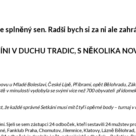
 splněný sen. Radši bych si za ni ale zahrá
NI V DUCHU TRADIC, S NĚKOLIKA NO
vu u Mladé Boleslavi, České Lípě, Příbrami, opět Bělohradu, Záku
jistě v minulosti vydobyla se svými více než 700 obyvateli přídomek
, že každé správné Setkání musí mít čtyři opěrné body – turnaj v m
. Sjeli se sem zástupci 24 odboček, kteří sestavili 24 mužstev pro
né, Fanklub Praha, Chomutov, Jilemnice, Klatovy, Lázně Bělohrad,