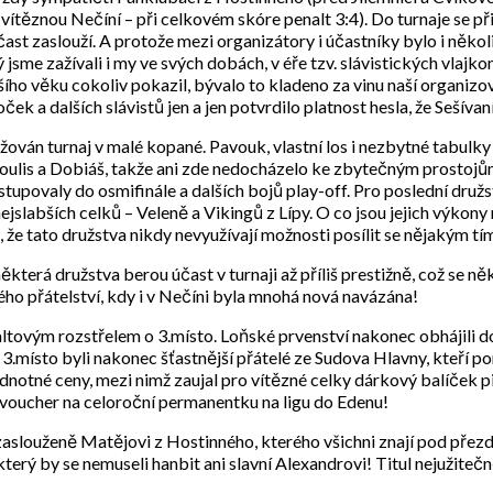
vítěznou Nečíní – při celkovém skóre penalt 3:4). Do turnaje se při
čast zaslouží. A protože mezi organizátory i účastníky bylo i několik 
 jsme zažívali i my ve svých dobách, v éře tzv. slávistických vlajk
ho věku cokoliv pokazil, bývalo to kladeno za vinu naší organizo
ek a dalších slávistů jen a jen potvrdilo platnost hesla, že Sešívaní
žován turnaj v malé kopané. Pavouk, vlastní los i nezbytné tabulky
oulis a Dobiáš, takže ani zde nedocházelo ke zbytečným prostojů
tupovaly do osmifinále a dalších bojů play-off. Pro poslední druž
slabších celků – Veleně a Vikingů z Lípy. O co jsou jejich výkony n
 že tato družstva nikdy nevyužívají možnosti posílit se nějakým tí
erá družstva berou účast v turnaji až příliš prestižně, což se někd
ého přátelství, kdy i v Nečíni byla mnohá nová navázána!
tovým rozstřelem o 3.místo. Loňské prvenství nakonec obhájili dom
o 3.místo byli nakonec šťastnější přátelé ze Sudova Hlavny, kteří 
notné ceny, mezi nimž zaujal pro vítězné celky dárkový balíček pi
 – voucher na celoroční permanentku na ligu do Edenu!
il zaslouženě Matějovi z Hostinného, kterého všichni znají pod přez
rý by se nemuseli hanbit ani slavní Alexandrovi! Titul nejužitečn