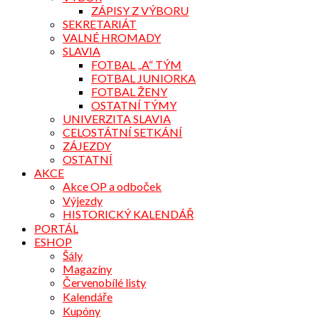
ZÁPISY Z VÝBORU
SEKRETARIÁT
VALNÉ HROMADY
SLAVIA
FOTBAL „A“ TÝM
FOTBAL JUNIORKA
FOTBAL ŽENY
OSTATNÍ TÝMY
UNIVERZITA SLAVIA
CELOSTÁTNÍ SETKÁNÍ
ZÁJEZDY
OSTATNÍ
AKCE
Akce OP a odboček
Výjezdy
HISTORICKÝ KALENDÁŘ
PORTÁL
ESHOP
Šály
Magazíny
Červenobílé listy
Kalendáře
Kupóny