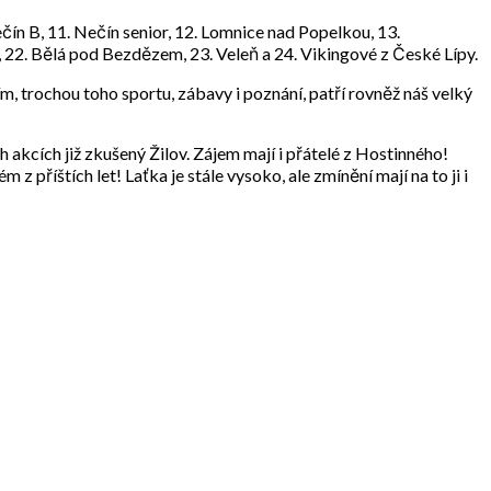
čín B, 11. Nečín senior, 12. Lomnice nad Popelkou, 13.
 B, 22. Bělá pod Bezdězem, 23. Veleň a 24. Vikingové z České Lípy.
ím, trochou toho sportu, zábavy i poznání, patří rovněž náš velký
h akcích již zkušený Žilov. Zájem mají i přátelé z Hostinného!
příštích let! Laťka je stále vysoko, ale zmínění mají na to ji i