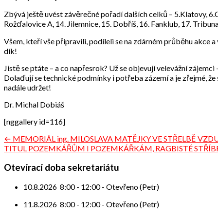
Zbývá ještě uvést závěrečné pořadí dalších celků – 5.Klatovy, 6.
Rožďalovice A, 14. Jilemnice, 15. Dobříš, 16. Fanklub, 17. Tribuna
Všem, kteří vše připravili, podíleli se na zdárném průběhu akce a 
dík!
Jistě se ptáte – a co napřesrok? Už se objevují velevážní zájemci
Dolaďují se technické podmínky i potřeba zázemí a je zřejmé, že s
nadále udržet!
Dr. Michal Dobiáš
[nggallery id=116]
Navigace
← MEMORIÁL ing. MILOSLAVA MATĚJKY VE STŘELBĚ V
TITUL POZEMKÁŘŮM I POZEMKÁŘKÁM, RAGBISTÉ STŘÍB
pro
příspěvek
Otevírací doba sekretariátu
10.8.2026
8:00
-
12:00
-
Otevřeno (Petr)
11.8.2026
8:00
-
12:00
-
Otevřeno (Petr)