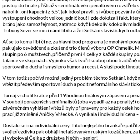
postup do finále přišli až v semifinálovém penaltovém rozstřelu s 
nakolik „oni kapucíni z 5.5“, jak kdosi pravil, si vůbec pozvání a ú
vystoupení ohodnotit velkou jedničkou! I zde dokázali fakt, který
bráno jako samozřejmost, zatímco když kdekoliv kdokoliv mladší
Tribuny Sever se mezi námi líbilo a že i Setkání slávistických odboč
Ať se to komu líbí či ne, za hlavní bod programu je mnohými pova
pak ujalo osvědčené a zkušené trio členů výboru OP Chmelík, M
skupin po 6 mužstvech, přičemž první 4 celky z každé skupiny pos
bilance ve skupinách. Výjimku však tvořil souboj obou tradičně nej
sportovního ducha i smysl pro humor a recesi. A sluší podotknout,
V tom totiž spočívá možná jediný problém těchto Setkání, když někt
vítězit především sportovní duch a pocit neformálního slávistick
Turnaj vrcholil krátce před 19.hodinou finálovým zápasem a penal
V souboji poražených semifinalistů (oba vypadli až na penalty!) 
závěrečném vyhlášení vítězů byly připraveny pro každý celek hod
prací již zmíněné Aničky Vršecké. A vynikala i individuální cena
Dostalo se i na individuální ceny. Titul nejlepšího brankáře patř
svoji přezdívku pak obhájil nefalšovaným ruským kozáčkem, za kte
si vybojoval Čejka z družstva Nečín – senior!