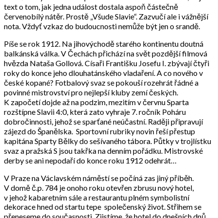
text o tom, jak jedna událost dostala aspoň částečně
červenobílý nátěr. Prostě „Všude Slavie“. Zazvučí ale i vážnější
nota. Vždyť vzkaz do budoucnosti nemůže být jen o srandě.
Píše se rok 1912. Na jihovýchodě starého kontinentu doutná
balkánská válka. V Čechách přichází na svět pozdější filmová
hvězda Nataša Gollová. Císaři Františku Josefu I. zbývají čtyři
roky do konce jeho dlouhatánského vladaření. A co nového v
české kopané? Fotbalový svaz se pokouší rozehrát řádné a
povinné mistrovství pro nejlepší kluby zemí českých.
K započetí dojde až na podzim, mezitím v červnu Sparta
rozštípne Slavii 4:0, která zato vyhraje 7. ročník Poháru
dobročinnosti, jehož se sparťané neúčastní. Raději připravují
zájezd do Španělska. Sportovní rubriky novin řeší přestup
kapitána Sparty Bělky do sešívaného tábora. Půtky v trojlístku
svaz a pražská S jsou takřka na denním pořádku. Mistrovské
derby se ani nepodaří do konce roku 1912 odehrát…
V Praze na Václavském náměstí se počíná zas jiný příběh.
V domě č.p. 784 je onoho roku otevřen zbrusu nový hotel,
v jehož kabaretním sále a restaurantu plném symbolistní
dekorace hned od startu tepe společenský život. Střihem se
přeneseme do současnosti. Zjistíme, že hotel do dnešních dnů