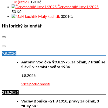
OP (retro)
350
Kč
Červenobílé listy 1/2025
50
Kč
Malý kuchtík
300
Kč
Historický kalendář
9.8.2026
Antonín Vodička ✞9.8.1975, záložník, 7 titulů se
Slávií, vicemistr světa 1934
9.8.2026
Více podrobností
21.8.2026
Václav Bouška ⋆21.8.1910, pravý záložník, 3
tituly SKS