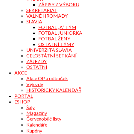
ZÁPISY Z VÝBORU
SEKRETARIÁT
VALNÉ HROMADY
SLAVIA
FOTBAL „A“ TÝM
FOTBAL JUNIORKA
FOTBAL ŽENY
OSTATNÍ TÝMY
UNIVERZITA SLAVIA
CELOSTÁTNÍ SETKÁNÍ
ZÁJEZDY
OSTATNÍ
AKCE
Akce OP a odboček
Výjezdy
HISTORICKÝ KALENDÁŘ
PORTÁL
ESHOP
Šály
Magazíny
Červenobílé listy
Kalendáře
Kupóny