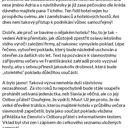
nese jméno Adria a o návštěvníky je již zase pečováno dle kréda
dávného majitele pana Tichého. Ten řídil hotel nejen ku
prospěchu svému, ale i zaměstnanců a hotelových hostů. Ani
dnes není takový přístup k podnikání vůbec samozřejmý!
Dobře, ale proč se bavíme o nějakém hotelu? Nu, to je tak –
vedení Adrie přemítalo, jak důstojně zpestřit oslavu letošního
stého výročí založení firmy, až nakonec vymyslelo poklad. Lépe
řečeno, vytvoření pokladu, který bude následně uschován a
otevřen za dalších sto let. Text na pozvánce k slavnostnímu
zářijovému večeru ve Františkánské zahradě proto vyzýval
hosty, aby s sebou přinesli jakoukoliv drobnost, která bude
„stoletého“ pokladu důležitou součástí.
A bylo jasno! Taková výzva nemohla duši slávistovu
nezasáhnout. Za sto roků tu nepochybně bude stále soupeře
prohánět sešívaná jedenáctka, neb Slavia je věčná, ale co její
Odbor přátel? Doufejme, že vydrží. Musí! Už jen proto, že do
velké dřevěné truhlice, kterou majitelé hotelu v průběhu večera
slavnostně zapečetili, byla jako součást pokladu vložena
přihláška ke členství v Odboru přátel s informativním textem.
Vklad byl stvrzen i zápisem do celkového seznamu uložených
cenností.