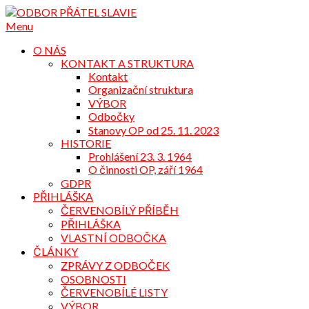
Přejdi
na
Menu
obsah
O NÁS
KONTAKT A STRUKTURA
Kontakt
Organizační struktura
VÝBOR
Odbočky
Stanovy OP od 25. 11. 2023
HISTORIE
Prohlášení 23. 3. 1964
O činnosti OP, září 1964
GDPR
PŘIHLÁŠKA
ČERVENOBÍLÝ PŘÍBĚH
PŘIHLÁŠKA
VLASTNÍ ODBOČKA
ČLÁNKY
ZPRÁVY Z ODBOČEK
OSOBNOSTI
ČERVENOBÍLÉ LISTY
VÝBOR