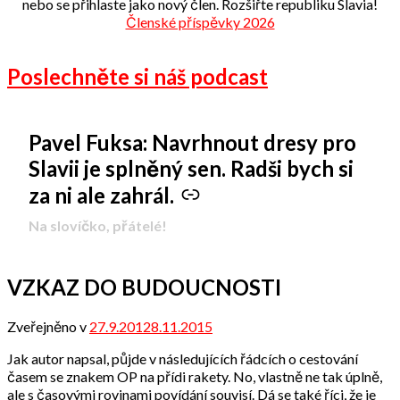
nebo se přihlaste jako nový člen. Rozšiřte republiku Slavia!
Členské příspěvky 2026
Poslechněte si náš podcast
Pavel Fuksa: Navrhnout dresy pro
-
Slavii je splněný sen. Radši bych si
za ni ale zahrál.
Na slovíčko, přátelé!
VZKAZ DO BUDOUCNOSTI
Zveřejněno v
27.9.2012
8.11.2015
od
admin
Jak autor napsal, půjde v následujících řádcích o cestování
časem se znakem OP na přídi rakety. No, vlastně ne tak úplně,
ale s časovými rovinami povídání souvisí. Dá se také říci, že je