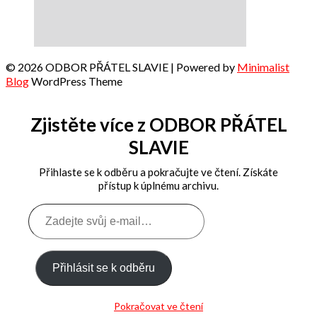
© 2026 ODBOR PŘÁTEL SLAVIE
| Powered by
Minimalist
Blog
WordPress Theme
Zjistěte více z ODBOR PŘÁTEL
SLAVIE
Přihlaste se k odběru a pokračujte ve čtení. Získáte
přístup k úplnému archivu.
Zadejte
svůj
e-
mail…
Přihlásit se k odběru
Pokračovat ve čtení