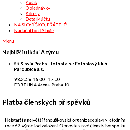
Košík
Objednávky
Adresy
Detaily účtu
NA SLOVÍČKO, PŘÁTELÉ!
Nadační fond Slavie
Menu
Nejbližší utkání A týmu
SK Slavia Praha - fotbal a.s. : Fotbalový klub
Pardubice a.s.
9.8.2026
15:00
-
17:00
FORTUNA Arena, Praha 10
Platba členských příspěvků
Nejstarší a největší fanouškovská organizace slaví v letošním
roce 62. výročí od založení. Obnovte si své členství ve spolku