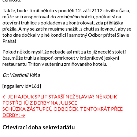
Takže, bude-li mít někdo v pondělí 12. září 2112 chvilku času,
může se transportovat do zmíněného hotelu, počkat si na
otevření truhlice s pokladem a zkontrolovat, zda přihláška
přežila. A my se zatím musíme snažit „s chutí usilovnou“, aby se
toho dne dočkal v plné kondici i samotný Odbor přátel Slavie
Praha!
Pokud někdo myslí, že nebude asi mít za to již necelé století
čas, může truhlu alespoň omrknout v krápníkové jeskyni
restaurantu Triton v suterénu zmiňovaného hotelu.
Dr. Vlastimil Váňa
[nggallery id=161]
Navigace
← JE HAJDUK SPLIT STARŠÍ NEŽ SLAVIA? NĚKOLIK
POSTŘEHŮ Z DERBY NA JULISCE
pro
SCHŮZKA ZÁSTUPCŮ ODBOČEK, TENTOKRÁT PŘED
příspěvek
DERBY! →
Otevírací doba sekretariátu