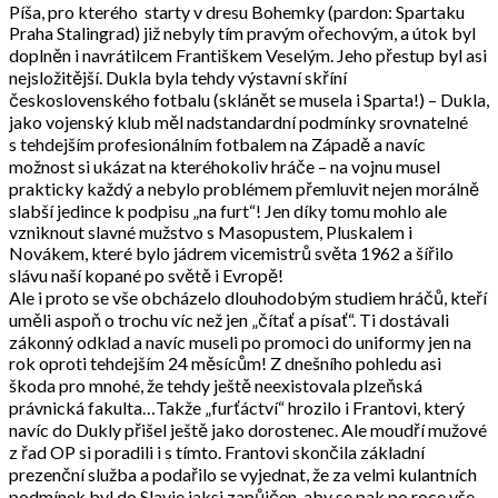
Píša, pro kterého starty v dresu Bohemky (pardon: Spartaku
Praha Stalingrad) již nebyly tím pravým ořechovým, a útok byl
doplněn i navrátilcem Františkem Veselým. Jeho přestup byl asi
nejsložitější. Dukla byla tehdy výstavní skříní
československého fotbalu (sklánět se musela i Sparta!) – Dukla,
jako vojenský klub měl nadstandardní podmínky srovnatelné
s tehdejším profesionálním fotbalem na Západě a navíc
možnost si ukázat na kteréhokoliv hráče – na vojnu musel
prakticky každý a nebylo problémem přemluvit nejen morálně
slabší jedince k podpisu „na furt“! Jen díky tomu mohlo ale
vzniknout slavné mužstvo s Masopustem, Pluskalem i
Novákem, které bylo jádrem vicemistrů světa 1962 a šířilo
slávu naší kopané po světě i Evropě!
Ale i proto se vše obcházelo dlouhodobým studiem hráčů, kteří
uměli aspoň o trochu víc než jen „čítať a písať“. Ti dostávali
zákonný odklad a navíc museli po promoci do uniformy jen na
rok oproti tehdejším 24 měsícům! Z dnešního pohledu asi
škoda pro mnohé, že tehdy ještě neexistovala plzeňská
právnická fakulta…Takže „furťáctví“ hrozilo i Frantovi, který
navíc do Dukly přišel ještě jako dorostenec. Ale moudří mužové
z řad OP si poradili i s tímto. Frantovi skončila základní
prezenční služba a podařilo se vyjednat, že za velmi kulantních
podmínek byl do Slavie jaksi zapůjčen, aby se pak po roce vše