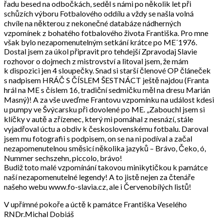
řadu besed na odbočkách, seděl s námi po několik let při
schůzích výboru Fotbalového oddílu a vždy se našla volná
chvíle na některou z nekonečné databáze nádherných
vzpomínek z bohatého fotbalového života Františka. Pro mne
však bylo nezapomenutelným setkání krátce po ME´1976.
Dostal jsem za úkol připravit pro tehdejší Zpravodaj Slavie
rozhovor o dojmech z mistrovství a litoval jsem, že mám
k dispozici jen 4 sloupečky. Snad si starší členové OP článeček
s nadpisem HRÁČ S ČÍSLEM ŠESTNÁCT ještě najdou (Franta
hrál na ME s číslem 16, tradiční sedmičku měl na dresu Marián
Masný)! A za vše uveďme Frantovu vzpomínku na událost kdesi
u pumpy ve Švýcarsku při dovolené po ME. „Zabouchl jsem si
klíčky v autě a zřízenec, který mi pomáhal z nesnází, stále
vyjadřoval úctu a obdiv k československému fotbalu. Daroval
jsem mu fotografii s podpisem, on se na ni podíval a začal
nezapomenutelnou směsicí několika jazyků – Brávo, Čeko, ó,
Nummer sechszehn, piccolo, brávo!
Budiž toto malé vzpomínání takovou minikytičkou k památce
naší nezapomenutelné legendy! A to jistě nejen za čtenáře
našeho webu www.fo-slavia.cz, ale i Červenobílých listů!
V upřímné pokoře a úctě k památce Františka Veselého
RNDr.Michal Dobiáš