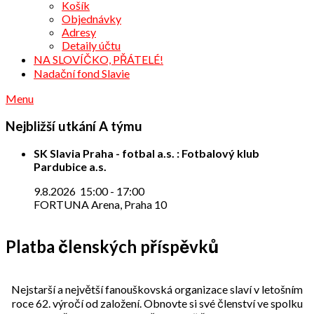
Košík
Objednávky
Adresy
Detaily účtu
NA SLOVÍČKO, PŘÁTELÉ!
Nadační fond Slavie
Menu
Nejbližší utkání A týmu
SK Slavia Praha - fotbal a.s. : Fotbalový klub
Pardubice a.s.
9.8.2026
15:00
-
17:00
FORTUNA Arena, Praha 10
Platba členských příspěvků
Nejstarší a největší fanouškovská organizace slaví v letošním
roce 62. výročí od založení. Obnovte si své členství ve spolku