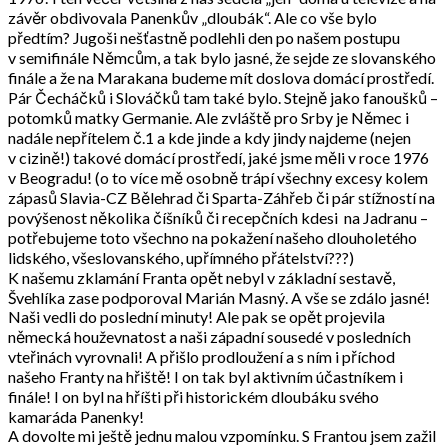
závěr obdivovala Panenkův „dloubák“. Ale co vše bylo
předtím? Jugoši nešťastně podlehli den po našem postupu
v semifinále Němcům, a tak bylo jasné, že sejde ze slovanského
finále a že na Marakana budeme mít doslova domácí prostředí.
Pár Čecháčků i Slováčků tam také bylo. Stejně jako fanoušků –
potomků matky Germanie. Ale zvláště pro Srby je Němec i
nadále nepřítelem č.1 a kde jinde a kdy jindy najdeme (nejen
v cizině!) takové domácí prostředí, jaké jsme měli v roce 1976
v Beogradu! (o to více mě osobně trápí všechny excesy kolem
zápasů Slavia-CZ Bělehrad či Sparta-Záhřeb či pár stížností na
povýšenost několika číšníků či recepčních kdesi na Jadranu –
potřebujeme toto všechno na pokažení našeho dlouholetého
lidského, všeslovanského, upřímného přátelství???)
K našemu zklamání Franta opět nebyl v základní sestavě,
Švehlíka zase podporoval Marián Masný. A vše se zdálo jasné!
Naši vedli do poslední minuty! Ale pak se opět projevila
německá houževnatost a naši západní sousedé v posledních
vteřinách vyrovnali! A přišlo prodloužení a s ním i příchod
našeho Franty na hřiště! I on tak byl aktivním účastníkem i
finále! I on byl na hříšti při historickém dloubáku svého
kamaráda Panenky!
A dovolte mi ještě jednu malou vzpomínku. S Frantou jsem zažil