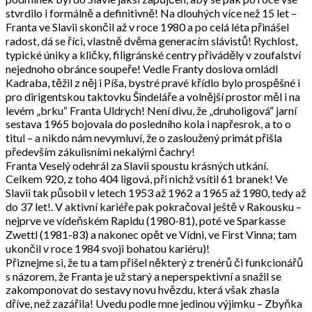
stvrdilo i formálně a definitivně! Na dlouhých více než 15 let –
Franta ve Slavii skončil až v roce 1980 a po celá léta přinášel
radost, dá se říci, vlastně dvěma generacím slávistů! Rychlost,
typické úniky a kličky, filigránské centry přiváděly v zoufalství
nejednoho obránce soupeře! Vedle Franty doslova omládl
Kadraba, těžil z něj i Píša, bystré pravé křídlo bylo prospěšné i
pro dirigentskou taktovku Šindeláře a volnější prostor měl i na
levém „brku“ Franta Uldrych! Není divu, že „druholigová“ jarní
sestava 1965 bojovala do posledního kola i napřesrok, a to o
titul – a nikdo nám nevymluví, že o zasloužený primát přišla
především zákulisními nekalými čachry!
Franta Veselý odehrál za Slavii spoustu krásných utkání.
Celkem 920, z toho 404 ligová, při nichž vsítil 61 branek! Ve
Slavii tak působil v letech 1953 až 1962 a 1965 až 1980, tedy až
do 37 let!. V aktivní kariéře pak pokračoval ještě v Rakousku –
nejprve ve vídeňském Rapidu (1980-81), poté ve Sparkasse
Zwettl (1981-83) a nakonec opět ve Vídni, ve First Vinna; tam
ukončil v roce 1984 svoji bohatou kariéru)!
Přiznejme si, že tu a tam přišel některý z trenérů či funkcionářů
s názorem, že Franta je už starý a neperspektivní a snažil se
zakomponovat do sestavy novu hvězdu, která však zhasla
dříve, než zazářila! Uvedu podle mne jedinou výjimku – Zbyňka