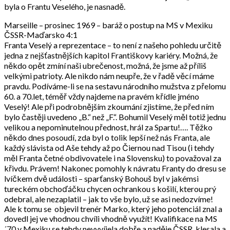
byla o Frantu Veselého, je nasnadě.
Marseille – prosinec 1969 – baráž o postup na MS v Mexiku
ČSSR-Maďarsko 4:1
Franta Veselý a reprezentace – to není z našeho pohledu určitě
jedna z nejšťastnějších kapitol Františkovy kariéry. Možná, že
někdo opět zmíní naši ubrečenost, možná, že jsme až příliš
velkými patrioty. Ale nikdo nám neupře, že v řadě věcí máme
pravdu. Podíváme-li se na sestavu národního mužstva z přelomu
60. a 70.let, téměř vždy najdeme na pravém křídle jméno
Veselý! Ale při podrobnějším zkoumání zjistíme, že před ním
bylo častěji uvedeno „B.“ než „F.“. Bohumil Veselý měl totiž jednu
velikou a nepominutelnou přednost, hrál za Spartu!…. Těžko
někdo dnes posoudí, zda byl o tolik lepší než nás Franta, ale
každý slávista od Aše tehdy až po Čiernou nad Tisou (i tehdy
měl Franta četné obdivovatele i na Slovensku) to považoval za
křivdu. Právem! Nakonec pomohly k návratu Franty do dresu se
lvíčkem dvě události – sparťanský Bohouš byl v jakémsi
tureckém obchoďáčku chycen ochrankou s košilí, kterou prý
odebral, ale nezaplatil – jak to vše bylo, už se asi nedozvíme!
Ale k tomu se objevil trenér Marko, který jeho potenciál znal a
dovedl jej ve vhodnou chvíli vhodně využít! Kvalifikace na MS
´70 v Mexiku se tehdy nevyvíjela dobře a naděje ČSSR klesala a