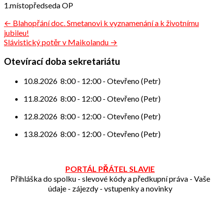
1.místopředseda OP
Navigace
← Blahopřání doc. Smetanovi k vyznamenání a k životnímu
jubileu!
pro
Slávistický potěr v Maikolandu →
příspěvek
Otevírací doba sekretariátu
10.8.2026
8:00
-
12:00
-
Otevřeno (Petr)
11.8.2026
8:00
-
12:00
-
Otevřeno (Petr)
12.8.2026
8:00
-
12:00
-
Otevřeno (Petr)
13.8.2026
8:00
-
12:00
-
Otevřeno (Petr)
PORTÁL PŘÁTEL SLAVIE
Přihláška do spolku - slevové kódy a předkupní práva - Vaše
údaje - zájezdy - vstupenky a novinky