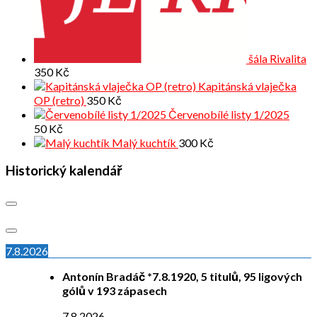
šála Rivalita
350
Kč
Kapitánská vlaječka
OP (retro)
350
Kč
Červenobílé listy 1/2025
50
Kč
Malý kuchtík
300
Kč
Historický kalendář
7.8.2026
Antonín Bradáč *7.8.1920, 5 titulů, 95 ligových
gólů v 193 zápasech
7.8.2026