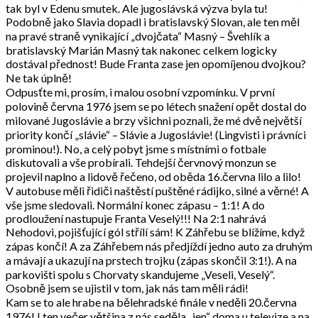
tak byl v Edenu smutek. Ale jugoslávská výzva byla tu!
Podobně jako Slavia dopadl i bratislavský Slovan, ale ten měl
na pravé straně vynikající „dvojčata“ Masný – Švehlík a
bratislavský Marián Masný tak nakonec celkem logicky
dostával přednost! Bude Franta zase jen opomíjenou dvojkou?
Ne tak úplně!
Odpusťte mi, prosím, i malou osobní vzpomínku. V první
polovině června 1976 jsem se po létech snažení opět dostal do
milované Jugoslávie a brzy všichni poznali, že mé dvě největší
priority končí „slávie“ – Slávie a Jugoslávie! (Lingvisti i právníci
prominou!). No, a celý pobyt jsme s místními o fotbale
diskutovali a vše probírali. Tehdejší červnový monzun se
projevil naplno a lidově řečeno, od oběda 16.června lilo a lilo!
V autobuse měli řidiči naštěstí puštěné rádijko, silné a věrné! A
vše jsme sledovali. Normální konec zápasu – 1:1! A do
prodloužení nastupuje Franta Veselý!!! Na 2:1 nahrává
Nehodovi, pojišťující gól střílí sám! K Záhřebu se blížíme, když
zápas končí! A za Záhřebem nás předjíždí jedno auto za druhým
a mávají a ukazují na prstech trojku (zápas skončil 3:1!). A na
parkovišti spolu s Chorvaty skandujeme „Veseli, Veselý“.
Osobně jsem se ujistil v tom, jak nás tam měli rádi!
Kam se to ale hrabe na bělehradské finále v neděli 20.června
1976! I ten večer většina z nás seděla „jen“ doma u televize a na