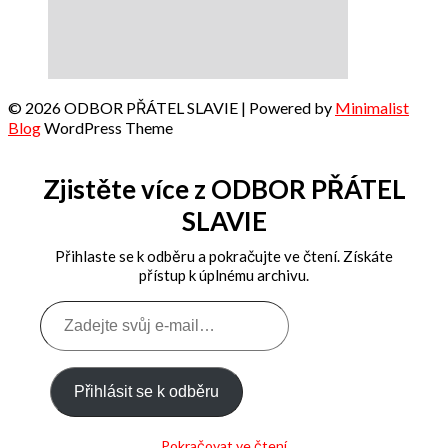
© 2026 ODBOR PŘÁTEL SLAVIE
| Powered by
Minimalist
Blog
WordPress Theme
Zjistěte více z ODBOR PŘÁTEL
SLAVIE
Přihlaste se k odběru a pokračujte ve čtení. Získáte
přístup k úplnému archivu.
Zadejte
svůj
e-
mail…
Přihlásit se k odběru
Pokračovat ve čtení