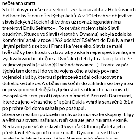
nečekaná smrt!
S fotbalovým míčem se velmi brzy skamarádil a v Holešovicích
byl hned hvězdou dětských plácků. A v 10 letech se objevil ve
slávistických žáčcích i díky dnes už rovněž legendárnímu
trenérovi Emilu Seifertovi. To se však málem stalo Slavii
osudným. Situace ve Slavii (vlastně v Dynamu) nebyla zdaleka
komfortní, a tak v roce 1962 odchází E.Seifert do Dukly a mezi
jinými přibírá s sebou i Františka Veselého. Slavia se malé
hvězdičky bez lítosti vzdává, aby získala neperspektivního, ale
vychvalovaného útočníka Dvořáka (i tehdy tu a tam platilo, že
zajímavá posila je vítanější než odchovanec…). Franta za pár
týdnů tam dorostl do věku vojenského a tehdy povinné
vojenské služby, kterou si přirozeně začal odkrucovat na
dukelácké Julisce. A občas naskočil i do základní sestavy a asi
nejnezapomenutelnější byl jeho start v utkání Poháru mistrů
evropských zemí proti (západo)německé Borussii Dortmund,
které za jeho výrazného přispění Dukla vyhrála senzačně 3:1 a
po prohře 0:4 doma sahala po postupu!.
Slavia se mezitím potácela na chvostu moravské skupiny II.ligy
a většina slávistů naříkala. Naříkala ale jen s rukama v klíně.
Nedávno jsme však oslavili 45.výročí Odboru přátel a jeho
představitelé naproti tomu konali!. Dynamo se ve II.lize
zachránilo, hlavní opory Lála a Nepomucký zůstaly a na