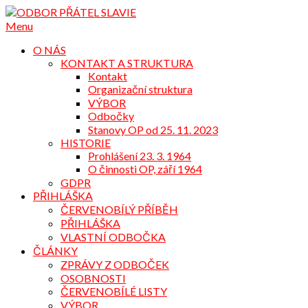
Přejdi
na
Menu
obsah
O NÁS
KONTAKT A STRUKTURA
Kontakt
Organizační struktura
VÝBOR
Odbočky
Stanovy OP od 25. 11. 2023
HISTORIE
Prohlášení 23. 3. 1964
O činnosti OP, září 1964
GDPR
PŘIHLÁŠKA
ČERVENOBÍLÝ PŘÍBĚH
PŘIHLÁŠKA
VLASTNÍ ODBOČKA
ČLÁNKY
ZPRÁVY Z ODBOČEK
OSOBNOSTI
ČERVENOBÍLÉ LISTY
VÝBOR