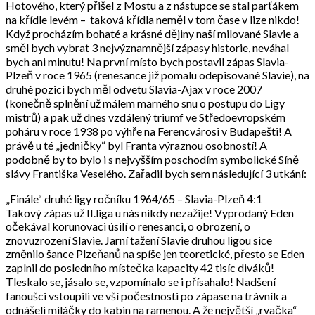
Hotového, který přišel z Mostu a z nástupce se stal parťákem
na křídle levém – taková křídla neměl v tom čase v lize nikdo!
Když procházím bohaté a krásné dějiny naší milované Slavie a
směl bych vybrat 3 nejvýznamnější zápasy historie, neváhal
bych ani minutu! Na první místo bych postavil zápas Slavia-
Plzeň v roce 1965 (renesance již pomalu odepisované Slavie), na
druhé pozici bych měl odvetu Slavia-Ajax v roce 2007
(konečně splnění už málem marného snu o postupu do Ligy
mistrů) a pak už dnes vzdálený triumf ve Středoevropském
poháru v roce 1938 po výhře na Ferencvárosi v Budapešti! A
právě u té „jedničky“ byl Franta výraznou osobností! A
podobně by to bylo i s nejvyšším poschodím symbolické Síně
slávy Františka Veselého. Zařadil bych sem následující 3 utkání:
„Finále“ druhé ligy ročníku 1964/65 – Slavia-Plzeň 4:1
Takový zápas už II.liga u nás nikdy nezažije! Vyprodaný Eden
očekával korunovaci úsilí o renesanci, o obrození, o
znovuzrození Slavie. Jarní tažení Slavie druhou ligou sice
změnilo šance Plzeňanů na spíše jen teoretické, přesto se Eden
zaplnil do posledního místečka kapacity 42 tisíc diváků!
Tleskalo se, jásalo se, vzpomínalo se i přísahalo! Nadšení
fanoušci vstoupili ve vší počestnosti po zápase na trávník a
odnášeli miláčky do kabin na ramenou. A že největší „rvačka“