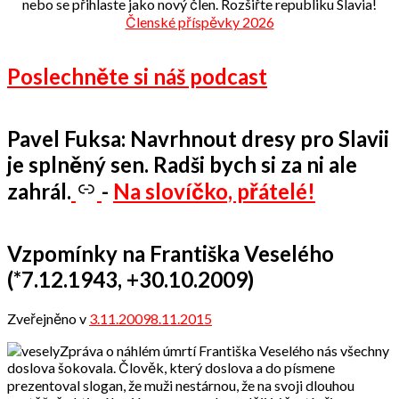
nebo se přihlaste jako nový člen. Rozšiřte republiku Slavia!
Členské příspěvky 2026
Poslechněte si náš podcast
Pavel Fuksa: Navrhnout dresy pro Slavii
je splněný sen. Radši bych si za ni ale
zahrál.
-
Na slovíčko, přátelé!
Vzpomínky na Františka Veselého
(*7.12.1943, +30.10.2009)
Zveřejněno v
3.11.2009
8.11.2015
od
admin
Zpráva o náhlém úmrtí Františka Veselého nás všechny
doslova šokovala. Člověk, který doslova a do písmene
prezentoval slogan, že muži nestárnou, že na svoji dlouhou