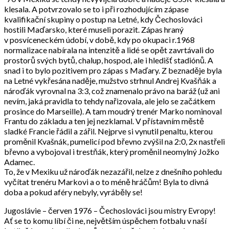
klesala. A potvrzovalo se to i při rozhodujícím zápase
kvalifikační skupiny o postup na Letné, kdy Čechoslováci
hostili Maďarsko, které museli porazit. Zápas hraný
v posvíceneckém údobí, v době, kdy po okupaci r.1968
normalizace nabírala na intenzitě a lidé se opět zavrtávali do
prostorů svých bytů, chalup, hospod, ale i hledišť stadiónů. A
snad i to bylo pozitivem pro zápas s Maďary. Z beznaděje byla
na Letné vykřesána naděje, mužstvo strhnul Andrej Kvašňák a
nároďák vyrovnal na 3:3, což znamenalo právo na baráž (už ani
nevím, jaká pravidla to tehdy nařizovala, ale jelo se začátkem
prosince do Marseille). A tam moudrý trenér Marko nominoval
Frantu do základu a ten jej nezklamal. V přístavním městě
sladké Francie řádil a zářil. Nejprve si vynutil penaltu, kterou
proměnil Kvašnák, pumelicí pod břevno zvýšil na 2:0, 2x nastřeli
břevno a vybojoval i trestňák, který proměnil neomylný Jožko
Adamec.
To, že v Mexiku už nároďák nezazářil, nelze z dnešního pohledu
vyčítat trenéru Markovi a o to méně hráčům! Byla to divná
doba a pokud aféry nebyly, vyráběly se!
Jugoslávie – červen 1976 – Čechoslováci jsou mistry Evropy!
Ať se to komu líbí či ne, největším úspěchem fotbalu v naší