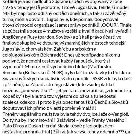
kotlině je a asi nadlouho zůstane úspěch vybojovaný v roce
1976 v tehdy ještě jednotné, Titově Jugoslávii. Tehdejší model
ME byl naprosto odlišný od těch dnešních, a tak si závěrečný
turnaj mohla dovolit i Jugoslávie, kde pomalu dodýchával
titovský model organizací samosprávy podniků „OOUR“. Finále
se zúčastnila pouze 4 mužstva vzešlá z kvalifikací. Naši vyřadili
Angličany a Rusy (pardon, Sověty) a získali právo účasti ve
finálové skupině ve dvou nejvýznamnějších městech tehdejší
Jugoslávie, chorvatském Záhřebu a srbském a
celojugoslávském Bělehradě! Dnes už nepřipadne nikomu
podivné, že nemohl cestovat každý fanoušek, který si
vzpomněl. Mimo země východního bloku (Maďarsko,
Rumunsko,Bulharsko či NDR) byly další požadavky (u Polska a
Svazu sovětských socialistických republik – SSSR zde byla další
zpřísnění), na Západ a do Jugoslávie (kde všude platila i
možnost „one way tiket“ – jet jen tam a nevrátit se, „zdrhnout za
kopečky“) byla nutná tzv. výjezdní doložka a tu nedostal
zdaleka kdekdo! I proto byla obec fanoušků Čechů a Slováků
doputovavších přímo z vlasti poměrně malá!!!
Trenéry úspěšného mužstva byla tehdy dvojice Ježek-Vengloš.
Do týmu byli nominováni i 3 slávisté – vedle Franty Veselého i
Paľo Biros a Dušan Herda! Slavia těsně před odjezdem
nešťastně prohrála titul (Bůh ví, jak se vše tehdy odehrálo???), a