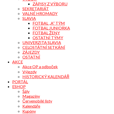
ZÁPISY Z VÝBORU
SEKRETARIÁT
VALNÉ HROMADY
SLAVIA
FOTBAL „A“ TÝM
FOTBAL JUNIORKA
FOTBAL ŽENY
OSTATNÍ TÝMY
UNIVERZITA SLAVIA
CELOSTÁTNÍ SETKÁNÍ
ZÁJEZDY
OSTATNÍ
AKCE
Akce OP a odboček
Výjezdy
HISTORICKÝ KALENDÁŘ
PORTÁL
ESHOP
Šály
Magazíny
Červenobílé listy
Kalendáře
Kupóny