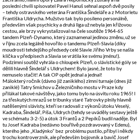
poslední chvíli spisovatel Pavel Hanuš sehnal aspoň dvě posily
– tehdy ostravského veterána Františka Šindeláře a z Motorletu
Františka Uldrycha. Mužstvo tak bylo posíleno personálně,
především však psychicky a druhá liga už nebyla jen křížovou
cestou, ale brzy vykrystalizoval na čele soutěže 1964-65
tandem Plzeň-Dynamo, který zaznamenal jedinou změnu, už se
v říjnu zcela legálně hovořilo o tandemu Plzeň-Slavia (díky
moudrosti tehdejšího předsedy celé Slavie Jiřího Vrby se našla
klička v předpisech a Slavia se vrátila ke svému jménu!).
Podzimní soutěž vyhrála o chloupek Plzeň, o slávistické góly se
dělili hlavně Šindelář s Uldrychem! Bylo jasné, že toto by
nemuselo stačit! A tak OP opět jednal a jednal!
Málokterý ročník (dávno již zaniklého) zimní turnaje (dnes již
zaniklé) Tatry Smíchov u Železničního mostu v Praze kdy
přilákal takové návštěvy, jako tomu bylo na úsvitu roku 1965! I
za třeskutých mrazů se tribunky staré Tatrovky plnily hlavně
natěšenými slávisty, kteří se radovali z výkonů útoku Veselý,
Kadraba, Šindelář, Píša, Uldrych (tehdy se uváděly sestavy ještě
ve schématu 3-2-5) a útok 3 Frantů a 2 Pepíků budil naděje. Byl
tu Josef Kadraba (nedávno bouřlivě pozdravovaný v Edenu),
kterého jeho „Kladýnko“ bez problému pustilo, přibyl i někdy
trochu kontroverzník, ale především bojovník a bavič Josef