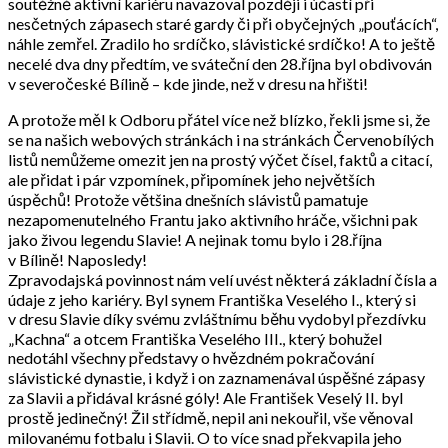
soutěžně aktivní kariéru navazoval později i účastí při
nesčetných zápasech staré gardy či při obyčejných „pouťácích“,
náhle zemřel. Zradilo ho srdíčko, slávistické srdíčko! A to ještě
necelé dva dny předtím, ve sváteční den 28.října byl obdivován
v severočeské Bílině – kde jinde, než v dresu na hřišti!
A protože měl k Odboru přátel více než blízko, řekli jsme si, že
se na našich webových stránkách i na stránkách Červenobílých
listů nemůžeme omezit jen na prostý výčet čísel, faktů a citací,
ale přidat i pár vzpomínek, připomínek jeho největších
úspěchů! Protože většina dnešních slávistů pamatuje
nezapomenutelného Frantu jako aktivního hráče, všichni pak
jako živou legendu Slavie! A nejinak tomu bylo i 28.října
v Bílině! Naposledy!
Zpravodajská povinnost nám velí uvést některá základní čísla a
údaje z jeho kariéry. Byl synem Františka Veselého I., který si
v dresu Slavie díky svému zvláštnímu běhu vydobyl přezdívku
„Kachna“ a otcem Františka Veselého III., který bohužel
nedotáhl všechny představy o hvězdném pokračování
slávistické dynastie, i když i on zaznamenával úspěšné zápasy
za Slavii a přidával krásné góly! Ale František Veselý II. byl
prostě jedinečný! Žil střídmě, nepil ani nekouřil, vše věnoval
milovanému fotbalu i Slavii. O to více snad překvapila jeho