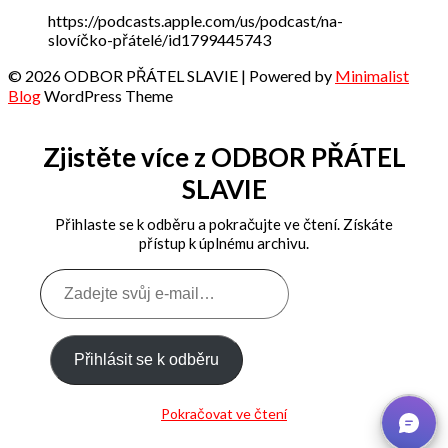
https://podcasts.apple.com/us/podcast/na-
slovíčko-přátelé/id1799445743
© 2026 ODBOR PŘÁTEL SLAVIE
| Powered by
Minimalist
Blog
WordPress Theme
Zjistěte více z ODBOR PŘÁTEL
SLAVIE
Přihlaste se k odběru a pokračujte ve čtení. Získáte
přístup k úplnému archivu.
Zadejte
svůj
e-
mail…
Přihlásit se k odběru
Pokračovat ve čtení