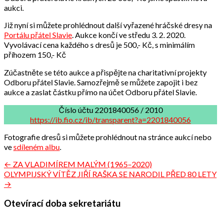
aukci.
Již nyní si můžete prohlédnout další vyřazené hráčské dresy na
Portálu přátel Slavie
. Aukce končí ve středu 3. 2. 2020.
Vyvolávací cena každého s dresů je 500,- Kč, s minimálím
příhozem 150,- Kč
Zúčastněte se této aukce a přispějte na charitativní projekty
Odboru přátel Slavie. Samozřejmě se můžete zapojit i bez
aukce a zaslat částku přímo na účet Odboru přátel Slavie.
Číslo účtu 2201840056 / 2010
https://ib.fio.cz/ib/transparent?a=2201840056
Fotografie dresů si můžete prohlédnout na stránce aukcí nebo
ve
sdíleném albu
.
Navigace
← ZA VLADIMÍREM MALÝM (1965–2020)
OLYMPIJSKÝ VÍTĚZ JIŘÍ RAŠKA SE NARODIL PŘED 80 LETY
pro
→
příspěvek
Otevírací doba sekretariátu