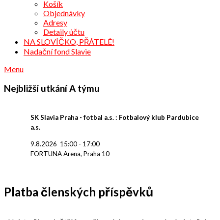
Košík
Objednávky
Adresy
Detaily účtu
NA SLOVÍČKO, PŘÁTELÉ!
Nadační fond Slavie
Menu
Nejbližší utkání A týmu
SK Slavia Praha - fotbal a.s. : Fotbalový klub Pardubice
a.s.
9.8.2026
15:00
-
17:00
FORTUNA Arena, Praha 10
Platba členských příspěvků