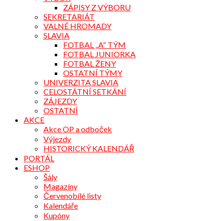
ZÁPISY Z VÝBORU
SEKRETARIÁT
VALNÉ HROMADY
SLAVIA
FOTBAL „A“ TÝM
FOTBAL JUNIORKA
FOTBAL ŽENY
OSTATNÍ TÝMY
UNIVERZITA SLAVIA
CELOSTÁTNÍ SETKÁNÍ
ZÁJEZDY
OSTATNÍ
AKCE
Akce OP a odboček
Výjezdy
HISTORICKÝ KALENDÁŘ
PORTÁL
ESHOP
Šály
Magazíny
Červenobílé listy
Kalendáře
Kupóny