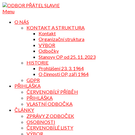
Přejdi
na
Menu
obsah
O NÁS
KONTAKT A STRUKTURA
Kontakt
Organizační struktura
VÝBOR
Odbočky
Stanovy OP od 25. 11. 2023
HISTORIE
Prohlášení 23. 3. 1964
O činnosti OP, září 1964
GDPR
PŘIHLÁŠKA
ČERVENOBÍLÝ PŘÍBĚH
PŘIHLÁŠKA
VLASTNÍ ODBOČKA
ČLÁNKY
ZPRÁVY Z ODBOČEK
OSOBNOSTI
ČERVENOBÍLÉ LISTY
VÝBOR