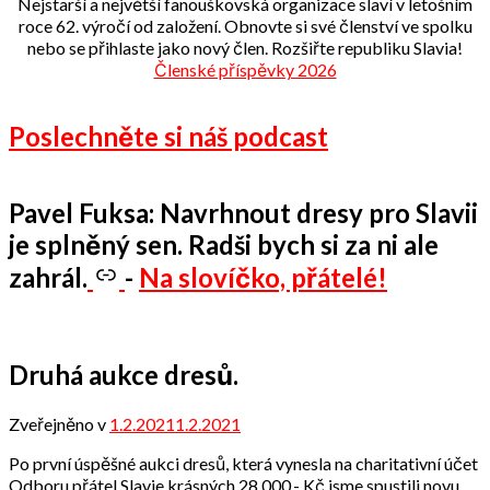
Nejstarší a největší fanouškovská organizace slaví v letošním
roce 62. výročí od založení. Obnovte si své členství ve spolku
nebo se přihlaste jako nový člen. Rozšiřte republiku Slavia!
Členské příspěvky 2026
Poslechněte si náš podcast
Pavel Fuksa: Navrhnout dresy pro Slavii
je splněný sen. Radši bych si za ni ale
zahrál.
-
Na slovíčko, přátelé!
Druhá aukce dresů.
Zveřejněno v
1.2.2021
1.2.2021
od
Odbor
Po první úspěšné aukci dresů, která vynesla na charitativní účet
přátel
Odboru přátel Slavie krásných 28 000,- Kč jsme spustili novu