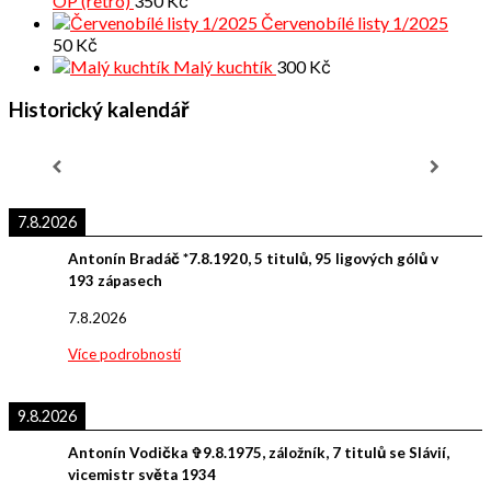
OP (retro)
350
Kč
Červenobílé listy 1/2025
50
Kč
Malý kuchtík
300
Kč
Historický kalendář
7.8.2026
Antonín Bradáč *7.8.1920, 5 titulů, 95 ligových gólů v
193 zápasech
7.8.2026
Více podrobností
9.8.2026
Antonín Vodička ✞9.8.1975, záložník, 7 titulů se Slávií,
vicemistr světa 1934