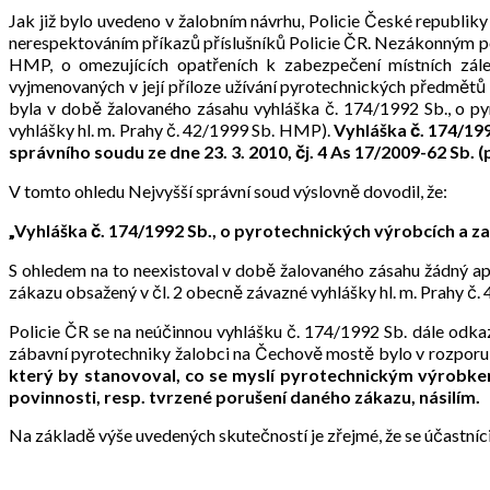
Jak již bylo uvedeno v žalobním návrhu, Policie České republiky 
nerespektováním příkazů příslušníků Policie ČR. Nezákonným pou
HMP, o omezujících opatřeních k zabezpečení místních zále
vyjmenovaných v její příloze užívání pyrotechnických předmětů t
byla v době žalovaného zásahu vyhláška č. 174/1992 Sb., o py
vyhlášky hl. m. Prahy č. 42/1999 Sb. HMP).
Vyhláška č. 174/199
správního soudu ze dne 23. 3. 2010, čj. 4 As 17/2009-62 Sb. (
V tomto ohledu Nejvyšší správní soud výslovně dovodil, že:
„Vyhláška č. 174/1992 Sb., o pyrotechnických výrobcích a z
S ohledem na to neexistoval v době žalovaného zásahu žádný apl
zákazu obsažený v čl. 2 obecně závazné vyhlášky hl. m. Prahy č
Policie ČR se na neúčinnou vyhlášku č. 174/1992 Sb. dále odkaz
zábavní pyrotechniky žalobci na Čechově mostě bylo v rozporu
který by stanovoval, co se myslí pyrotechnickým výrobke
povinnosti, resp. tvrzené porušení daného zákazu, násilím.
Na základě výše uvedených skutečností je zřejmé, že se účastní