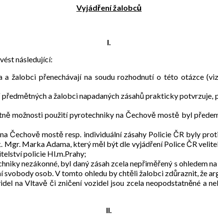
Vyjádření žalobců
I.
vést následující:
a a žalobci přenechávají na soudu rozhodnutí o této otázce (v
ní předmětných a žalobci napadaných zásahů prakticky potvrzuje, 
 včetně možnosti použití pyrotechniky na Čechově mostě byl pře
na Čechově mostě resp. individuální zásahy Policie ČR byly protiz
. Mgr. Marka Adama, který měl být dle vyjádření Police ČR velitel
elství policie Hl.m.Prahy;
echniky nezákonné, byl daný zásah zcela nepřiměřený s ohledem na 
 svobody osob. V tomto ohledu by chtěli žalobci zdůraznit, že a
idel na Vltavě či zničení vozidel jsou zcela neopodstatněné a n
II.