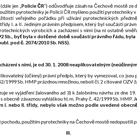
(dále jen „
Policie ČR
“) odůvodňuje zásah na Čechově mostě ze d
žitím pyrotechniky je Policií ČR myšleno použití pyrotechniky v
žitostí veřejného pořádku při užívání pyrotechnických předm
řídy I. a II. Jediným právním předpisem, který byl součástí právní
rotechnických výrobcích a zacházení s nimi (na ni ostatně smě
2 Sb., byť byla v dotčené době součástí právního řádu, byla 
publ. pod č. 2074/2010 Sb. NSS).
acházení s nimi, je od 30. 1. 2008 neaplikovatelným (neúčinný
ikovatelný (účinný) právní předpis, který by vymezoval, co jsou p
. 42/1999 Sb. HMP prázdnou množinou, neboli čl. 2 citované OZV 
uje ve vyjádření žalovaného ad 3) k žalobnímu návrhu ze dne 19. 9
 s obecně závaznou vyhláškou hl. m. Prahy č. 42/1999 Sb. HMP.
J
m I. nebo II. třídy, nebylo však možno podle uvedené obecn
ci pochodu, použitím pyrotechniky na Čechově mostě nedopustili p
III.