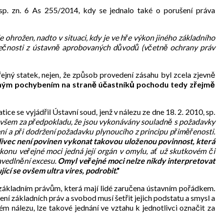
sp. zn. 6 As 255/2014, kdy se jednalo také o porušení práva
 ohrožen, nadto v situaci, kdy je ve hře výkon jiného základního
lečnosti z ústavně aprobovaných důvodů (včetně ochrany práv
ejný statek, nejen, že způsob provedení zásahu byl zcela zjevně
ným pochybením na straně účastníků pochodu tedy zřejmě
 se vyjádřil Ústavní soud, jenž v nálezu ze dne 18. 2. 2010, sp.
ovšem za předpokladu, že jsou vykonávány souladně s požadavky
bení a při dodržení požadavku plynoucího z principu přiměřenosti.
ivec není povinen vykonat takovou uloženou povinnost, která
výkonu veřejné moci jedná její orgán v omylu, ať už skutkovém či
avedlnění excesu.
Omyl veřejné moci nelze nikdy interpretovat
ící se ovšem ultra vires, podrobit
.”
základním právům, která mají lidé zaručena ústavním pořádkem.
ní základních práv a svobod musí šetřit jejich podstatu a smysl a
 nálezu, lze takové jednání ve vztahu k jednotlivci označit za