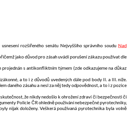
iz usnesení rozšířeného senátu Nejvyššího správního soudu
Nad
přičemž jako důvod pro zásah uvádí porušení zákazu používat dle
dem projednán s antikonfliktním týmem (zde odkazujeme na důkaz
ákonné, a to i z důvodů uvedených dále pod body II. a III. níže.
em daného zásahu a nesl za něj tedy odpovědnost, a to i z pozice
skutečnost, že nikdy nedošlo k ohrožení zdraví či bezpečnosti či
rgumenty Policie ČR ohledně používání nebezpečné pyrotechniky,
ebyly nijak doloženy. Veškerá používaná pyrotechnika byla volně