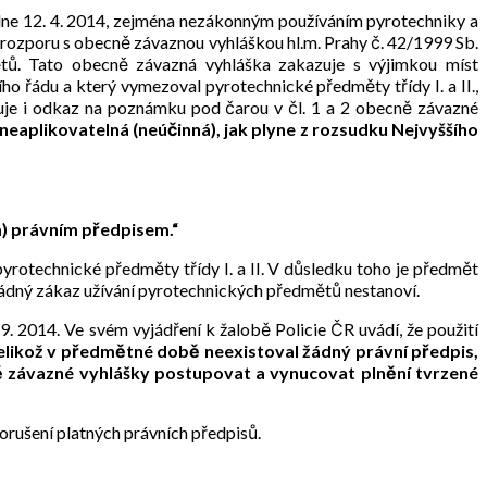
ne 12. 4. 2014, zejména nezákonným používáním pyrotechniky a
 rozporu s obecně závaznou vyhláškou hl.m. Prahy č. 42/1999 Sb.
ětů. Tato obecně závazná vyhláška zakazuje s výjimkou míst
ho řádu a který vymezoval pyrotechnické předměty třídy I. a II.,
řuje i odkaz na poznámku pod čarou v čl. 1 a 2 obecně závazné
neaplikovatelná (neúčinná), jak plyne z rozsudku Nejvyššího
m) právním předpisem.“
yrotechnické předměty třídy I. a II. V důsledku toho je předmět
žádný zákaz užívání pyrotechnických předmětů nestanoví.
. 2014. Ve svém vyjádření k žalobě Policie ČR uvádí, že použití
elikož v předmětné době neexistoval žádný právní předpis,
ě závazné vyhlášky postupovat a vynucovat plnění tvrzené
orušení platných právních předpisů.