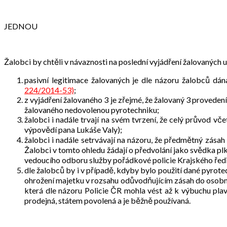
JEDNOU
Žalobci by chtěli v návaznosti na poslední vyjádření žalovaných u
pasivní legitimace žalovaných je dle názoru žalobců dán
224/2014-53)
;
z vyjádření žalovaného 3 je zřejmé, že žalovaný 3 provede
žalovaného nedovolenou pyrotechniku;
žalobci i nadále trvají na svém tvrzení, že celý průvod
výpovědí pana Lukáše Valy);
žalobci i nadále setrvávají na názoru, že předmětný zásah 
Žalobci v tomto ohledu žádají o předvolání jako svědka plk
vedoucího odboru služby pořádkové policie Krajského ředit
dle žalobců by i v případě, kdyby bylo použití dané pyrot
ohrožení majetku v rozsahu odůvodňujícím zásah do osobní
která dle názoru Policie ČR mohla vést až k výbuchu plav
prodejná, státem povolená a je běžně používaná.