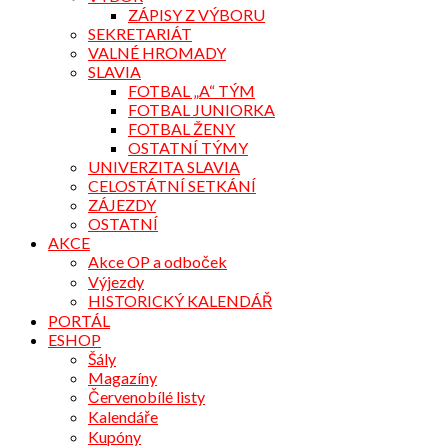
ZÁPISY Z VÝBORU
SEKRETARIÁT
VALNÉ HROMADY
SLAVIA
FOTBAL „A“ TÝM
FOTBAL JUNIORKA
FOTBAL ŽENY
OSTATNÍ TÝMY
UNIVERZITA SLAVIA
CELOSTÁTNÍ SETKÁNÍ
ZÁJEZDY
OSTATNÍ
AKCE
Akce OP a odboček
Výjezdy
HISTORICKÝ KALENDÁŘ
PORTÁL
ESHOP
Šály
Magazíny
Červenobílé listy
Kalendáře
Kupóny