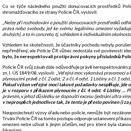
Co se týče následného použití donucovacích prostředků Poli
shromažďovacího ze strany Policie ČR, vyslovil:
„Nelze při rozhodování o použití donucovacích prostředků odhléd
práva nebo svobody, jež ke svému legálnímu omezení vyžaduj
druhých), a to in concreto, tj. vzhledem k individuálním okolnost
Vzhledem ke skutečnosti, že účastníky pochodu nebyly porušeny 
nepřiměřený, ale Policie ČR vůbec nedostála své povinnosti iden
bylo, že nerespektovali protiprávní pokyny příslušníků Poli
Policie ČR svůj zásah dále odůvodňuje právě nerespektováním pří
zn. I. ÚS 1849/08, vyslovil: „
Veřejná moc vykonává pravomoci a k
plynoucími právě z čl. 2 odst. 2 a čl. 4 odst. 1 Listiny a čl. 1
Pokud výkon veřejné moci takové požadavky nesplňuje, jde o
je v rozporu s příkazem plynoucím z čl. 4 odst. 4 Listiny …
Př
právním, v jehož důsledku se dopouští excesu (jednání ultra vi
v neprospěch jednotlivce tak, že tento je přesto povinen (i za
Neuposlechnutí výzvy úřadu nebo policie, nemůže být nezákonn
Trvání Policie ČR na tomto postupu odporuje ustanovení příkazu č
omezení nelze užívat k jiným účelům, než pro které byla stano
šikanózní.