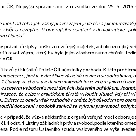
cií ČR, Nejvyšší správní soud v rozsudku ze dne 25. 5. 2015 
nout od toho, jak vážný právní zájem je ve hře a jak intenzivně je
e závěr o nezbytnosti omezujícího opatření v demokratické spo
em případu.“
právní předpisy, poškozen veřejný majetek, ani ohrožen jiný veř
tifikovat zájem, který by bylo jejím zásahem nutno chránit.
Jedi
cie ČR.
kazů příslušníků Policie ČR účastníky pochodu. K této problematice
ompetence, jimž je jednotlivec zásadně povinen se podrobovat, 
 odst. 1 Ústavy, ve shora uvedeném materiálním rozměru jejich půso
 excesivní vybočení z mezí daných ústavním pořádkem. Jednotl
irozeně, že nelze v praktickém životě vyloučit situaci, kdy při 
res). Existence omylu však rozhodně nemůže být důvodem pro ospr
 použití donucení v podobě sankcí) se výkonu pravomoci, pohybuj
é v případě, že výzva některého z orgánů veřejné moci odporuje 
l. 4 odst. 4 Listiny základních práv a svobod, podle kterého omeze
vena. Podle názoru Ústavního soudu, vysloveného ve výše uvedeném