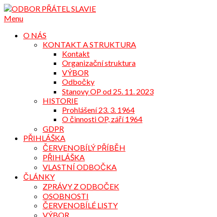
Přejdi
na
Menu
obsah
O NÁS
KONTAKT A STRUKTURA
Kontakt
Organizační struktura
VÝBOR
Odbočky
Stanovy OP od 25. 11. 2023
HISTORIE
Prohlášení 23. 3. 1964
O činnosti OP, září 1964
GDPR
PŘIHLÁŠKA
ČERVENOBÍLÝ PŘÍBĚH
PŘIHLÁŠKA
VLASTNÍ ODBOČKA
ČLÁNKY
ZPRÁVY Z ODBOČEK
OSOBNOSTI
ČERVENOBÍLÉ LISTY
VÝBOR