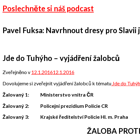
Poslechněte si náš podcast
Pavel Fuksa: Navrhnout dresy pro Slavii je
Jde do Tuhýho – vyjádření žalobců
Zveřejněno v
12.1.2016
12.1.2016
od
Odbor
Dovolujeme si zveřejnit vyjádření žalobců k tématu
Jde do Tuhý
přátel
Žalovaný 1:
Ministerstvo vnitra ČR
Žalovaný 2
:
Policejní prezidium Policie CR
Žalovaný 3
:
Krajské ředitelství Policie Hl. m. Praha
ŽALOBA PROT