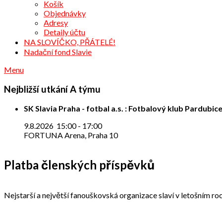
Košík
Objednávky
Adresy
Detaily účtu
NA SLOVÍČKO, PŘÁTELÉ!
Nadační fond Slavie
Menu
Nejbližší utkání A týmu
SK Slavia Praha - fotbal a.s. : Fotbalový klub Pardubice
9.8.2026
15:00
-
17:00
FORTUNA Arena, Praha 10
Platba členských příspěvků
Nejstarší a největší fanouškovská organizace slaví v letošním roc