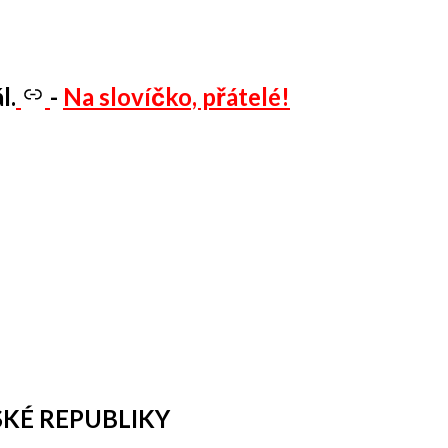
l.
-
Na slovíčko, přátelé!
KÉ REPUBLIKY