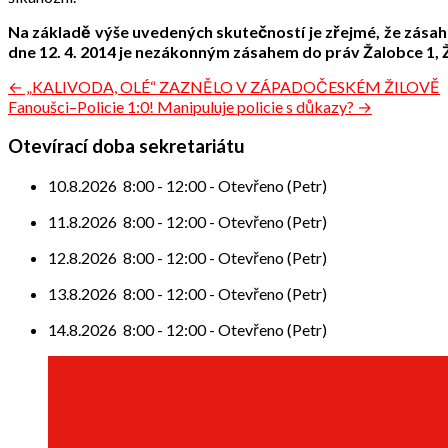
Na základě výše uvedených skutečností je zřejmé, že zása
dne 12. 4. 2014 je nezákonným zásahem do práv Žalobce 1, Ž
Navigace
← „KALIVODA, OLÉ“ ZAZNĚLO V ZÁPADOČESKÉM ŽILOVĚ
Fanoušci–Policie 1:0! Manipuluje policie s důkazy? →
pro
příspěvek
Otevírací doba sekretariátu
10.8.2026
8:00
-
12:00
-
Otevřeno (Petr)
11.8.2026
8:00
-
12:00
-
Otevřeno (Petr)
12.8.2026
8:00
-
12:00
-
Otevřeno (Petr)
13.8.2026
8:00
-
12:00
-
Otevřeno (Petr)
14.8.2026
8:00
-
12:00
-
Otevřeno (Petr)