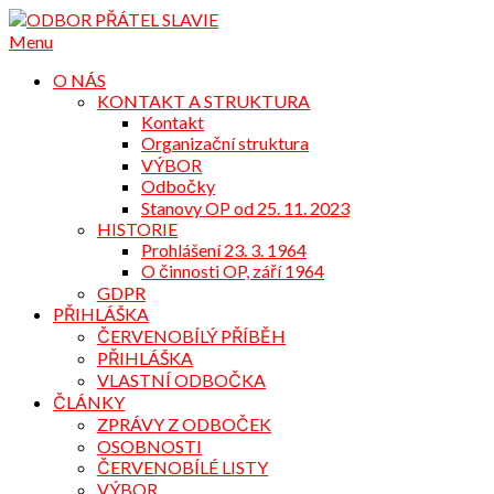
Přejdi
na
Menu
obsah
O NÁS
KONTAKT A STRUKTURA
Kontakt
Organizační struktura
VÝBOR
Odbočky
Stanovy OP od 25. 11. 2023
HISTORIE
Prohlášení 23. 3. 1964
O činnosti OP, září 1964
GDPR
PŘIHLÁŠKA
ČERVENOBÍLÝ PŘÍBĚH
PŘIHLÁŠKA
VLASTNÍ ODBOČKA
ČLÁNKY
ZPRÁVY Z ODBOČEK
OSOBNOSTI
ČERVENOBÍLÉ LISTY
VÝBOR