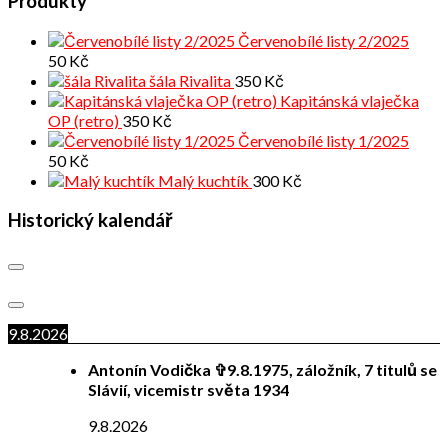
Produkty
Červenobílé listy 2/2025
50
Kč
šála Rivalita
350
Kč
Kapitánská vlaječka
OP (retro)
350
Kč
Červenobílé listy 1/2025
50
Kč
Malý kuchtík
300
Kč
Historický kalendář
9.8.2026
Antonín Vodička ✞9.8.1975, záložník, 7 titulů se
Slávií, vicemistr světa 1934
9.8.2026