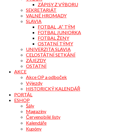
ZÁPISY Z VÝBORU
SEKRETARIÁT
VALNÉ HROMADY
SLAVIA
FOTBAL „A“ TÝM
FOTBAL JUNIORKA
FOTBAL ŽENY
OSTATNÍ TÝMY
UNIVERZITA SLAVIA
CELOSTÁTNÍ SETKÁNÍ
ZÁJEZDY
OSTATNÍ
AKCE
Akce OP a odboček
Výjezdy
HISTORICKÝ KALENDÁŘ
PORTÁL
ESHOP
Šály
Magazíny
Červenobílé listy
Kalendáře
Kupóny