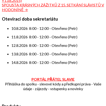
+13.6.2015)
pro
SPOUSTA KRÁSNÝCH ZÁŽITKŮ Z 15. SETKÁNÍ SLÁVISTŮ V
příspěvek
HODONÍNĚ →
Otevírací doba sekretariátu
10.8.2026
8:00
-
12:00
-
Otevřeno (Petr)
11.8.2026
8:00
-
12:00
-
Otevřeno (Petr)
12.8.2026
8:00
-
12:00
-
Otevřeno (Petr)
13.8.2026
8:00
-
12:00
-
Otevřeno (Petr)
14.8.2026
8:00
-
12:00
-
Otevřeno (Petr)
PORTÁL PŘÁTEL SLAVIE
Přihláška do spolku - slevové kódy a předkupní práva - Vaše
údaje - zájezdy - vstupenky a novinky