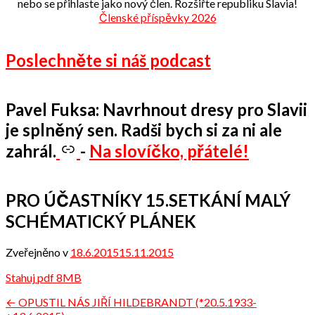
nebo se přihlaste jako nový člen. Rozšiřte republiku Slavia!
Členské příspěvky 2026
Poslechněte si náš podcast
Pavel Fuksa: Navrhnout dresy pro Slavii
je splněný sen. Radši bych si za ni ale
zahrál.
-
Na slovíčko, přátelé!
PRO ÚČASTNÍKY 15.SETKÁNÍ MALÝ
SCHÉMATICKÝ PLÁNEK
Zveřejněno v
18.6.2015
15.11.2015
od
admin
Stahuj pdf 8MB
Navigace
← OPUSTIL NÁS JIŘÍ HILDEBRANDT (*20.5.1933-