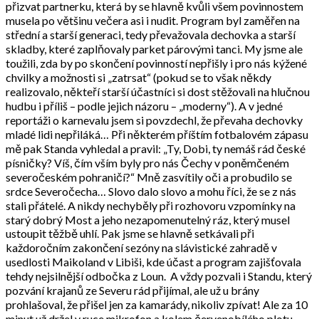
přizvat partnerku, která by se hlavně kvůli všem povinnostem
musela po většinu večera asi i nudit. Program byl zaměřen na
střední a starší generaci, tedy převažovala dechovka a starší
skladby, které zaplňovaly parket párovými tanci. My jsme ale
toužili, zda by po skončení povinností nepřišly i pro nás kýžené
chvilky a možnosti si „zatrsat“ (pokud se to však někdy
realizovalo, někteří starší účastníci si dost stěžovali na hlučnou
hudbu i příliš – podle jejich názoru – „moderny“). A v jedné
reportáži o karnevalu jsem si povzdechl, že převaha dechovky
mladé lidi nepřiláká… Při některém příštím fotbalovém zápasu
mě pak Standa vyhledal a pravil: „Ty, Dobi, ty nemáš rád české
písničky? Víš, čím vším byly pro nás Čechy v poněmčeném
severočeském pohraničí?“ Mně zasvítily oči a probudilo se
srdce Severočecha… Slovo dalo slovo a mohu říci, že se z nás
stali přátelé. A nikdy nechyběly při rozhovoru vzpomínky na
starý dobrý Most a jeho nezapomenutelný ráz, který musel
ustoupit těžbě uhlí. Pak jsme se hlavně setkávali při
každoročním zakončení sezóny na slávistické zahradě v
usedlosti Maikoland v Libiši, kde účast a program zajišťovala
tehdy nejsilnější odbočka z Loun. A vždy pozvali i Standu, který
pozvání krajanů ze Severu rád přijímal, ale už u brány
prohlašoval, že přišel jen za kamarády, nikoliv zpívat! Ale za 10
minut už držel v ruce mikrofon a kolem červenobílého plotu