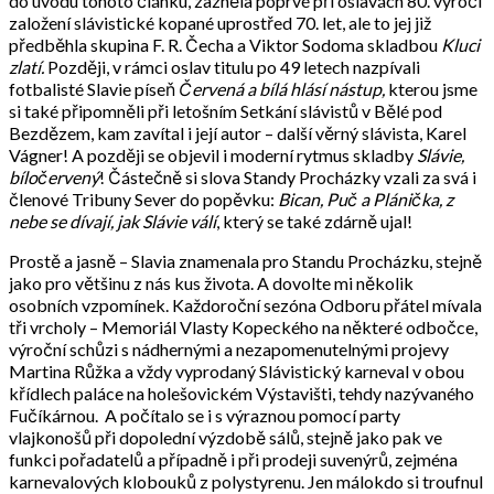
do úvodu tohoto článku, zazněla poprvé při oslavách 80. výročí
založení slávistické kopané uprostřed 70. let, ale to jej již
předběhla skupina F. R. Čecha a Viktor Sodoma skladbou
Kluci
zlatí.
Později, v rámci oslav titulu po 49 letech nazpívali
fotbalisté Slavie píseň
Červená a bílá hlásí nástup,
kterou jsme
si také připomněli při letošním Setkání slávistů v Bělé pod
Bezdězem, kam zavítal i její autor – další věrný slávista, Karel
Vágner! A později se objevil i moderní rytmus skladby
Slávie,
bíločervený
! Částečně si slova Standy Procházky vzali za svá i
členové Tribuny Sever do popěvku:
Bican, Puč a Plánička, z
nebe se dívají, jak Slávie válí
, který se také zdárně ujal!
Prostě a jasně – Slavia znamenala pro Standu Procházku, stejně
jako pro většinu z nás kus života. A dovolte mi několik
osobních vzpomínek. Každoroční sezóna Odboru přátel mívala
tři vrcholy – Memoriál Vlasty Kopeckého na některé odbočce,
výroční schůzi s nádhernými a nezapomenutelnými projevy
Martina Růžka a vždy vyprodaný Slávistický karneval v obou
křídlech paláce na holešovickém Výstavišti, tehdy nazývaného
Fučíkárnou. A počítalo se i s výraznou pomocí party
vlajkonošů při dopolední výzdobě sálů, stejně jako pak ve
funkci pořadatelů a případně i při prodeji suvenýrů, zejména
karnevalových klobouků z polystyrenu. Jen málokdo si troufnul