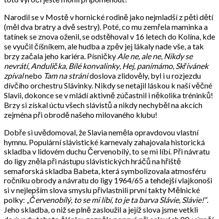
Narodil se v Mostě v hornické rodině jako nejmladší z pěti dětí
(měl dva bratry a dvě sestry). Poté, co mu zemřela maminka a
tatínek se znova oženil, se odstěhoval v 16 letech do Kolína, kde
se vyučil číšníkem, ale hudba a zpěv jej lákaly nade vše, a tak
brzy začala jeho kariéra. Písničky
Ale ne, ale ne
,
Nikdy se
nevrátí
,
Andulička
,
Bílé konvalinky
,
Hej, panímámo
,
Skřivánek
zpíval
nebo
Tam na stráni
doslova zlidověly, byl i u rozjezdu
dívčího orchestru Slávinky. Nikdy se netajil láskou k naší věčné
Slavii, dokonce se v mládí aktivně zúčastnil i několika tréninků!
Brzy si získal úctu všech slávistů a nikdy nechyběl na akcích
zejména při obrodě našeho milovaného klubu!
Dobře si uvědomoval, že Slavia neměla opravdovou vlastní
hymnu. Populární slávistické karnevaly zahajovala historická
skladba v lidovém duchu Červenobílý, to se mi líbí. Při návratu
do ligy zněla při nástupu slávistických hráčů na hřiště
semaforská skladba Babeta, která symbolizovala atmosféru
ročníku obrody a návratu do ligy 1964/65 a tehdejší vlajkonoši
si v nejlepším slova smyslu přivlastnili první takty Mělnické
polky: „
Červenobílý, to se mi líbí, to je ta barva Slávie, Slávie!“
.
Jeho skladba, o niž se plně zasloužil a jejíž slova jsme vetkli