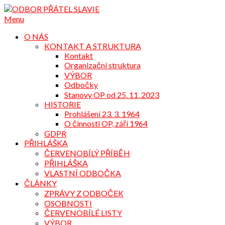
Přejdi
na
Menu
obsah
O NÁS
KONTAKT A STRUKTURA
Kontakt
Organizační struktura
VÝBOR
Odbočky
Stanovy OP od 25. 11. 2023
HISTORIE
Prohlášení 23. 3. 1964
O činnosti OP, září 1964
GDPR
PŘIHLÁŠKA
ČERVENOBÍLÝ PŘÍBĚH
PŘIHLÁŠKA
VLASTNÍ ODBOČKA
ČLÁNKY
ZPRÁVY Z ODBOČEK
OSOBNOSTI
ČERVENOBÍLÉ LISTY
VÝBOR