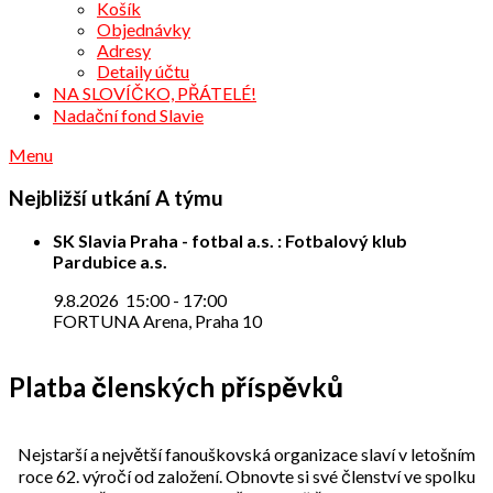
Košík
Objednávky
Adresy
Detaily účtu
NA SLOVÍČKO, PŘÁTELÉ!
Nadační fond Slavie
Menu
Nejbližší utkání A týmu
SK Slavia Praha - fotbal a.s. : Fotbalový klub
Pardubice a.s.
9.8.2026
15:00
-
17:00
FORTUNA Arena, Praha 10
Platba členských příspěvků
Nejstarší a největší fanouškovská organizace slaví v letošním
roce 62. výročí od založení. Obnovte si své členství ve spolku