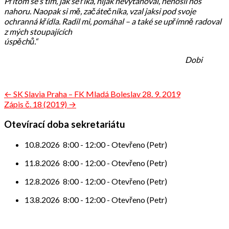
Přitom se s tím, jak se říká, nijak nevytahoval, nenosil nos
nahoru. Naopak si mě, začátečníka, vzal jaksi pod svoje
ochranná křídla. Radil mi, pomáhal – a také se upřímně radoval
z mých stoupajících
úspěchů.“
Dobi
Navigace
← SK Slavia Praha – FK Mladá Boleslav 28. 9. 2019
Zápis č. 18 (2019) →
pro
příspěvek
Otevírací doba sekretariátu
10.8.2026
8:00
-
12:00
-
Otevřeno (Petr)
11.8.2026
8:00
-
12:00
-
Otevřeno (Petr)
12.8.2026
8:00
-
12:00
-
Otevřeno (Petr)
13.8.2026
8:00
-
12:00
-
Otevřeno (Petr)