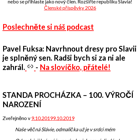
nebo se přihlaste jako nový člen. Rozšiřte republiku Slavia!
Členské příspěvky 2026
Poslechněte si náš podcast
Pavel Fuksa: Navrhnout dresy pro Slavii
je splněný sen. Radši bych si za ni ale
zahrál.
-
Na slovíčko, přátelé!
STANDA PROCHÁZKA – 100. VÝROČÍ
NAROZENÍ
Zveřejněno v
9.10.2019
9.10.2019
od
Odbor
Naše věčná Slávie, odmalička už je v srdci mém
přátel