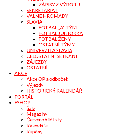
ZÁPISY Z VÝBORU
SEKRETARIÁT
VALNÉ HROMADY
SLAVIA
FOTBAL „A“ TÝM
FOTBAL JUNIORKA
FOTBAL ŽENY
OSTATNÍ TÝMY
UNIVERZITA SLAVIA
CELOSTÁTNÍ SETKÁNÍ
ZÁJEZDY
OSTATNÍ
AKCE
Akce OP a odboček
Výjezdy
HISTORICKÝ KALENDÁŘ
PORTÁL
ESHOP
Šály
Magazíny
Červenobílé listy
Kalendáře
Kupóny