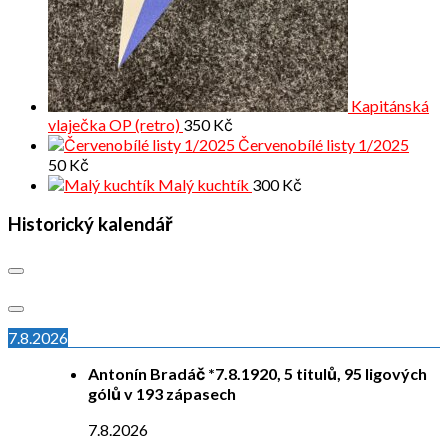
Kapitánská
vlaječka OP (retro)
350
Kč
Červenobílé listy 1/2025
50
Kč
Malý kuchtík
300
Kč
Historický kalendář
7.8.2026
Antonín Bradáč *7.8.1920, 5 titulů, 95 ligových
gólů v 193 zápasech
7.8.2026