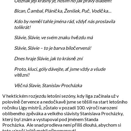
Odznak její krásný je, nosím ho jak pravý diadém!
Bican, Čambal, Plánička, Ženíšek, Puč, Vodička…
Kdo by neměl tahle jména rád, vždyť nás proslavila
tolikrát!
Slávie, Slávie, ve svém znaku hvězdu má
Slávie, Slávie – to je barva bíločervená!
Dnes hraje Slávie, jak to krásně zní
Proto, kluci, góly dávejte, ať jsme vždy a všude
vítězní!
Věčná Slavie, Stanislav Procházka
V hektickém rozjezdu letošní sezóny, kdy liga začínala už v
polovině července a nedočkavě jsme se těšili na start letošního
ročníku Ligy mistrů, zůstalo v pozadí 100. výročí narození
oblíbeného zpěváka a velkého slávisty Stanislava Procházky,
který byl znám a vystupoval pod jménem Standa
Procházka. Ale snad prodleva není příliš dlouhá, abychom si
toto výročí ještě mohli připomenout!