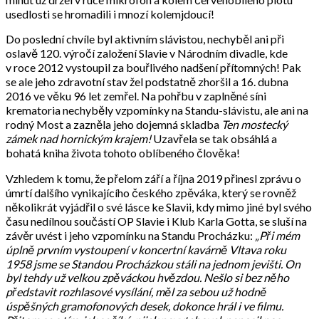
usedlosti se hromadili i mnozí kolemjdoucí!
Do poslední chvíle byl aktivním slávistou, nechyběl ani při
oslavě 120. výročí založení Slavie v Národním divadle, kde
v roce 2012 vystoupil za bouřlivého nadšení přítomných! Pak
se ale jeho zdravotní stav žel podstatně zhoršil a 16. dubna
2016 ve věku 96 let zemřel. Na pohřbu v zaplněné síni
krematoria nechyběly vzpomínky na Standu-slávistu, ale ani na
rodný Most a zazněla jeho dojemná skladba
Ten mostecký
zámek nad hornickým krajem!
Uzavřela se tak obsáhlá a
bohatá kniha života tohoto oblíbeného člověka!
Vzhledem k tomu, že přelom září a října 2019 přinesl zprávu o
úmrtí dalšího vynikajícího českého zpěváka, který se rovněž
několikrát vyjádřil o své lásce ke Slavii, kdy mimo jiné byl svého
času nedílnou součástí OP Slavie i Klub Karla Gotta, se sluší na
závěr uvést i jeho vzpomínku na Standu Procházku:
„Při mém
úplně prvním vystoupení v koncertní kavárně Vltava roku
1958 jsme se Standou Procházkou stáli na jednom jevišti. On
byl tehdy už velkou zpěváckou hvězdou. Nešlo si bez něho
představit rozhlasové vysílání, měl za sebou už hodně
úspěšných gramofonových desek, dokonce hrál i ve filmu.