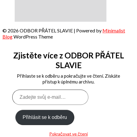
© 2026 ODBOR PŘÁTEL SLAVIE
| Powered by
Minimalist
Blog
WordPress Theme
Zjistěte více z ODBOR PŘÁTEL
SLAVIE
Přihlaste se k odběru a pokračujte ve čtení. Získáte
přístup k úplnému archivu.
Zadejte
svůj
e-
mail…
Přihlásit se k odběru
Pokračovat ve čtení