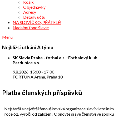
Košík
Objednávky
Adresy
Detaily účtu
NA SLOVÍČKO, PŘÁTELÉ!
Nadační fond Slavie
Menu
Nejbližší utkání A týmu
SK Slavia Praha - fotbal a.s. : Fotbalový klub
Pardubice a.s.
9.8.2026
15:00
-
17:00
FORTUNA Arena, Praha 10
Platba členských příspěvků
Nejstarší a největší fanouškovská organizace slaví v letošním
roce 62. výročí od založení. Obnovte si své členství ve spolku