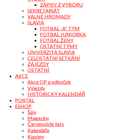
ZÁPISY Z VÝBORU
SEKRETARIÁT
VALNÉ HROMADY
SLAVIA
FOTBAL „A“ TÝM
FOTBAL JUNIORKA
FOTBAL ŽENY
OSTATNÍ TÝMY
UNIVERZITA SLAVIA
CELOSTÁTNÍ SETKÁNÍ
ZÁJEZDY
OSTATNÍ
AKCE
Akce OP a odboček
Výjezdy
HISTORICKÝ KALENDÁŘ
PORTÁL
ESHOP
Šály
Magazíny
Červenobílé listy
Kalendáře
Kupóny