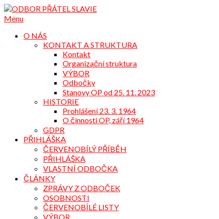
Přejdi
na
Menu
obsah
O NÁS
KONTAKT A STRUKTURA
Kontakt
Organizační struktura
VÝBOR
Odbočky
Stanovy OP od 25. 11. 2023
HISTORIE
Prohlášení 23. 3. 1964
O činnosti OP, září 1964
GDPR
PŘIHLÁŠKA
ČERVENOBÍLÝ PŘÍBĚH
PŘIHLÁŠKA
VLASTNÍ ODBOČKA
ČLÁNKY
ZPRÁVY Z ODBOČEK
OSOBNOSTI
ČERVENOBÍLÉ LISTY
VÝBOR