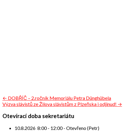
Navigace
← DOBŘÍČ – 2.ročník Memoriálu Petra Dünghübela
Výzva slávistů ze Žilova slávistům z Plzeňska i odjinud! →
pro
příspěvek
Otevírací doba sekretariátu
10.8.2026
8:00
-
12:00
-
Otevřeno (Petr)