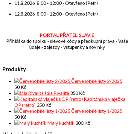
11.8.2026
8:00
-
12:00
-
Otevřeno (Petr)
12.8.2026
8:00
-
12:00
-
Otevřeno (Petr)
PORTÁL PŘÁTEL SLAVIE
Přihláška do spolku - slevové kódy a předkupní práva - Vaše
údaje - zájezdy - vstupenky a novinky
Produkty
Červenobílé listy 2/2025
50
Kč
šála Rivalita
350
Kč
Kapitánská vlaječka
OP (retro)
350
Kč
Červenobílé listy 1/2025
50
Kč
Malý kuchtík
300
Kč