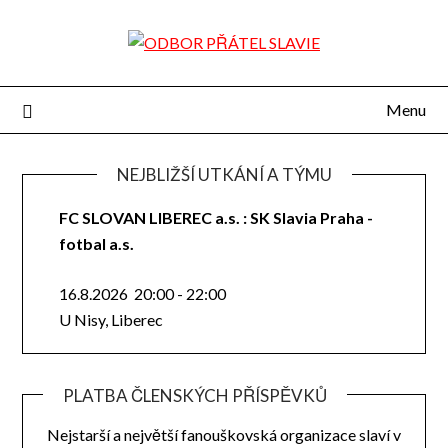
Přejdi
na
obsah
Menu
NEJBLIŽŠÍ UTKÁNÍ A TÝMU
FC SLOVAN LIBEREC a.s. : SK Slavia Praha -
fotbal a.s.
16.8.2026
20:00
-
22:00
U Nisy, Liberec
PLATBA ČLENSKÝCH PŘÍSPĚVKŮ
Nejstarší a největší fanouškovská organizace slaví v