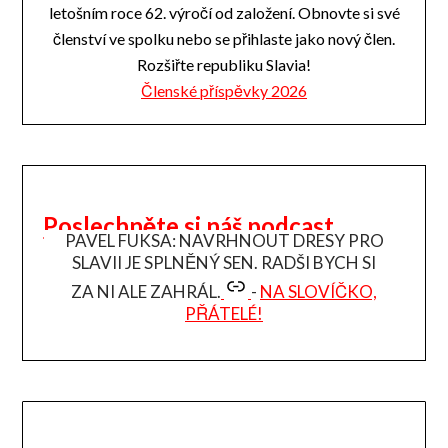
letošním roce 62. výročí od založení. Obnovte si své
členství ve spolku nebo se přihlaste jako nový člen.
Rozšiřte republiku Slavia!
Členské příspěvky 2026
Poslechněte si náš podcast
PAVEL FUKSA: NAVRHNOUT DRESY PRO
SLAVII JE SPLNĚNÝ SEN. RADŠI BYCH SI
ZA NI ALE ZAHRÁL.
-
NA SLOVÍČKO,
PŘÁTELÉ!