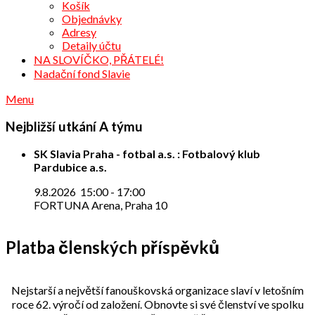
Košík
Objednávky
Adresy
Detaily účtu
NA SLOVÍČKO, PŘÁTELÉ!
Nadační fond Slavie
Menu
Nejbližší utkání A týmu
SK Slavia Praha - fotbal a.s. : Fotbalový klub
Pardubice a.s.
9.8.2026
15:00
-
17:00
FORTUNA Arena, Praha 10
Platba členských příspěvků
Nejstarší a největší fanouškovská organizace slaví v letošním
roce 62. výročí od založení. Obnovte si své členství ve spolku