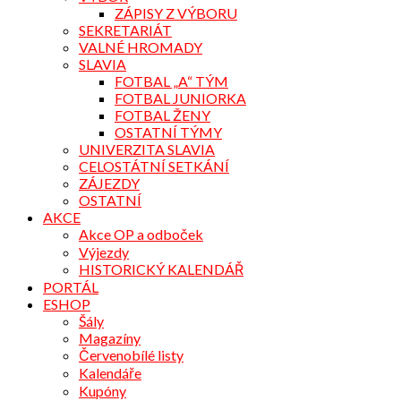
ZÁPISY Z VÝBORU
SEKRETARIÁT
VALNÉ HROMADY
SLAVIA
FOTBAL „A“ TÝM
FOTBAL JUNIORKA
FOTBAL ŽENY
OSTATNÍ TÝMY
UNIVERZITA SLAVIA
CELOSTÁTNÍ SETKÁNÍ
ZÁJEZDY
OSTATNÍ
AKCE
Akce OP a odboček
Výjezdy
HISTORICKÝ KALENDÁŘ
PORTÁL
ESHOP
Šály
Magazíny
Červenobílé listy
Kalendáře
Kupóny