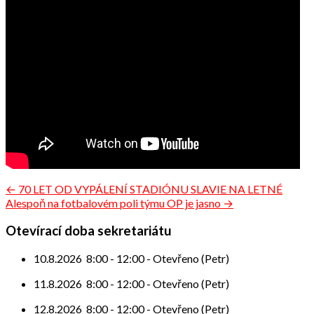
Navigace
← 70 LET OD VYPÁLENÍ STADIÓNU SLAVIE NA LETNÉ
Alespoň na fotbalovém poli týmu OP je jasno →
pro
příspěvek
Otevírací doba sekretariátu
10.8.2026
8:00
-
12:00
-
Otevřeno (Petr)
11.8.2026
8:00
-
12:00
-
Otevřeno (Petr)
12.8.2026
8:00
-
12:00
-
Otevřeno (Petr)