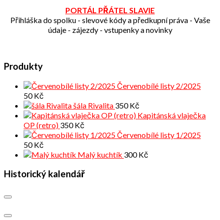
PORTÁL PŘÁTEL SLAVIE
Přihláška do spolku - slevové kódy a předkupní práva - Vaše
údaje - zájezdy - vstupenky a novinky
Produkty
Červenobílé listy 2/2025
50
Kč
šála Rivalita
350
Kč
Kapitánská vlaječka
OP (retro)
350
Kč
Červenobílé listy 1/2025
50
Kč
Malý kuchtík
300
Kč
Historický kalendář