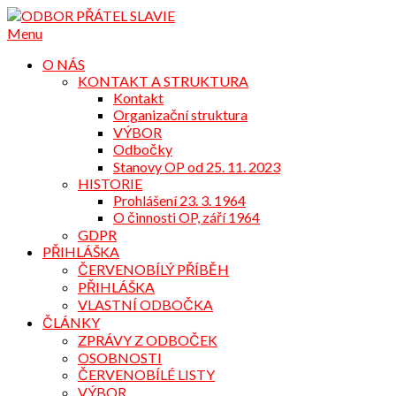
Přejdi
na
Menu
obsah
O NÁS
KONTAKT A STRUKTURA
Kontakt
Organizační struktura
VÝBOR
Odbočky
Stanovy OP od 25. 11. 2023
HISTORIE
Prohlášení 23. 3. 1964
O činnosti OP, září 1964
GDPR
PŘIHLÁŠKA
ČERVENOBÍLÝ PŘÍBĚH
PŘIHLÁŠKA
VLASTNÍ ODBOČKA
ČLÁNKY
ZPRÁVY Z ODBOČEK
OSOBNOSTI
ČERVENOBÍLÉ LISTY
VÝBOR