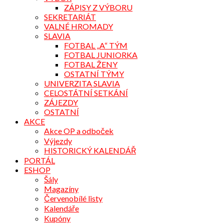
ZÁPISY Z VÝBORU
SEKRETARIÁT
VALNÉ HROMADY
SLAVIA
FOTBAL „A“ TÝM
FOTBAL JUNIORKA
FOTBAL ŽENY
OSTATNÍ TÝMY
UNIVERZITA SLAVIA
CELOSTÁTNÍ SETKÁNÍ
ZÁJEZDY
OSTATNÍ
AKCE
Akce OP a odboček
Výjezdy
HISTORICKÝ KALENDÁŘ
PORTÁL
ESHOP
Šály
Magazíny
Červenobílé listy
Kalendáře
Kupóny