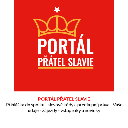
PORTÁL PŘÁTEL SLAVIE
Přihláška do spolku - slevové kódy a předkupní práva - Vaše
údaje - zájezdy - vstupenky a novinky