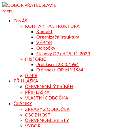
Přejdi
na
Menu
obsah
O NÁS
KONTAKT A STRUKTURA
Kontakt
Organizační struktura
VÝBOR
Odbočky
Stanovy OP od 25. 11. 2023
HISTORIE
Prohlášení 23. 3. 1964
O činnosti OP, září 1964
GDPR
PŘIHLÁŠKA
ČERVENOBÍLÝ PŘÍBĚH
PŘIHLÁŠKA
VLASTNÍ ODBOČKA
ČLÁNKY
ZPRÁVY Z ODBOČEK
OSOBNOSTI
ČERVENOBÍLÉ LISTY
VÝBOR