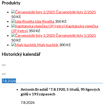
Produkty
Červenobílé listy 2/2025
50
Kč
šála Rivalita
350
Kč
Kapitánská vlaječka
OP (retro)
350
Kč
Červenobílé listy 1/2025
50
Kč
Malý kuchtík
300
Kč
Historický kalendář
7.8.2026
Antonín Bradáč *7.8.1920, 5 titulů, 95 ligových
gólů v 193 zápasech
7.8.2026