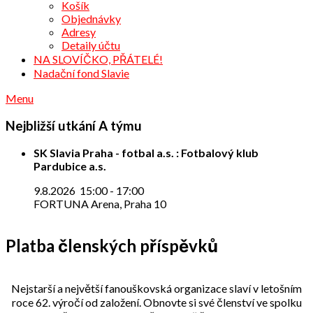
Košík
Objednávky
Adresy
Detaily účtu
NA SLOVÍČKO, PŘÁTELÉ!
Nadační fond Slavie
Menu
Nejbližší utkání A týmu
SK Slavia Praha - fotbal a.s. : Fotbalový klub
Pardubice a.s.
9.8.2026
15:00
-
17:00
FORTUNA Arena, Praha 10
Platba členských příspěvků
Nejstarší a největší fanouškovská organizace slaví v letošním
roce 62. výročí od založení. Obnovte si své členství ve spolku