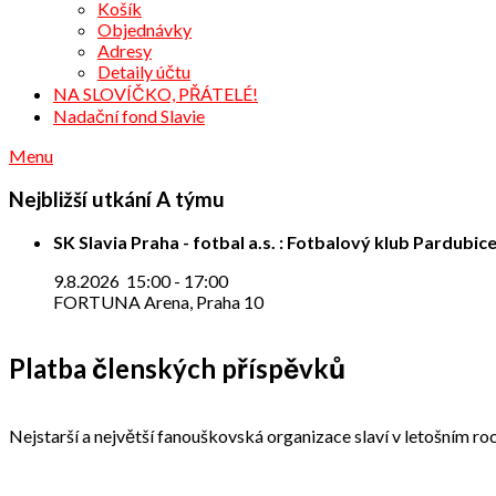
Košík
Objednávky
Adresy
Detaily účtu
NA SLOVÍČKO, PŘÁTELÉ!
Nadační fond Slavie
Menu
Nejbližší utkání A týmu
SK Slavia Praha - fotbal a.s. : Fotbalový klub Pardubice
9.8.2026
15:00
-
17:00
FORTUNA Arena, Praha 10
Platba členských příspěvků
Nejstarší a největší fanouškovská organizace slaví v letošním roc