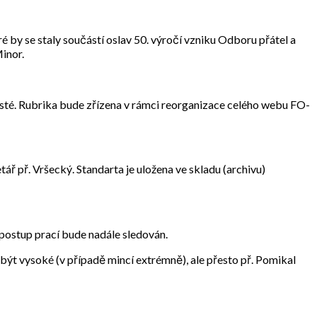
é by se staly součástí oslav 50. výročí vzniku Odboru přátel a
inor.
visté. Rubrika bude zřízena v rámci reorganizace celého webu FO-
tář př. Vršecký. Standarta je uložena ve skladu (archivu)
postup prací bude nadále sledován.
 být vysoké (v případě mincí extrémně), ale přesto př. Pomikal