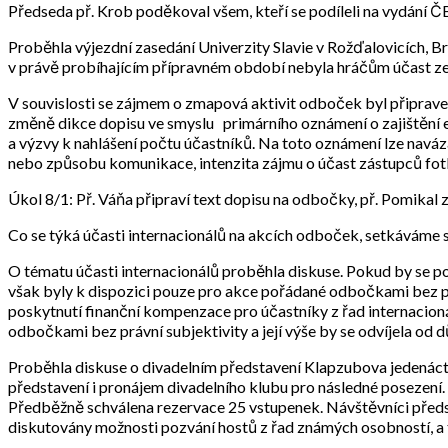
Předseda př. Krob poděkoval všem, kteří se podíleli na vydání Č
Proběhla výjezdní zasedání Univerzity Slavie v Rožďalovicích, Bra
v právě probíhajícím přípravném období nebyla hráčům účast ze s
V souvislosti se zájmem o zmapová aktivit odboček byl připrave
změně dikce dopisu ve smyslu primárního oznámení o zajištění ex
a výzvy k nahlášení počtu účastníků. Na toto oznámení lze naváz
nebo způsobu komunikace, intenzita zájmu o účast zástupců fotb
Úkol 8/1: Př. Váňa připraví text dopisu na odbočky, př. Pomikal
Co se týká účasti internacionálů na akcích odboček, setkáváme s
O tématu účasti internacionálů proběhla diskuse. Pokud by se p
však byly k dispozici pouze pro akce pořádané odbočkami bez právn
poskytnutí finanční kompenzace pro účastníky z řad internacio
odbočkami bez právní subjektivity a její výše by se odvíjela od 
Proběhla diskuse o divadelním představení Klapzubova jedenáctk
představení i pronájem divadelního klubu pro následné posezení. 
Předběžně schválena rezervace 25 vstupenek. Návštěvníci předst
diskutovány možnosti pozvání hostů z řad známých osobností, a