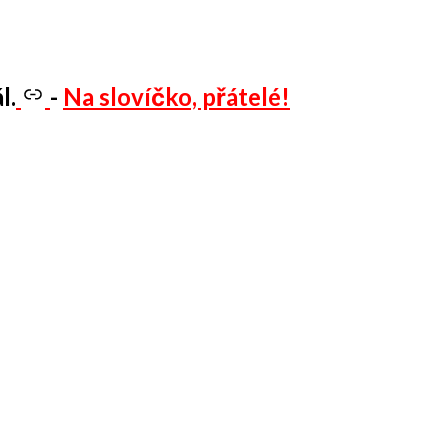
l.
-
Na slovíčko, přátelé!