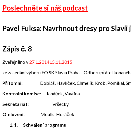
Poslechněte si náš podcast
Pavel Fuksa: Navrhnout dresy pro Slavii je
Zápis č. 8
Zveřejněno v
27.1.2014
15.11.2015
od
admin
ze zasedání výboru FO SK Slavia Praha – Odboru přátel konaného
Přítomni:
Dobiáš, Havlíček, Chmelík, Krob, Pomikal, Sme
Kontrolní komise:
Janáček, Vavřina
Sekretariát:
Vršecký
Omluveni:
Moulis, Horáček
1.
Schválení programu