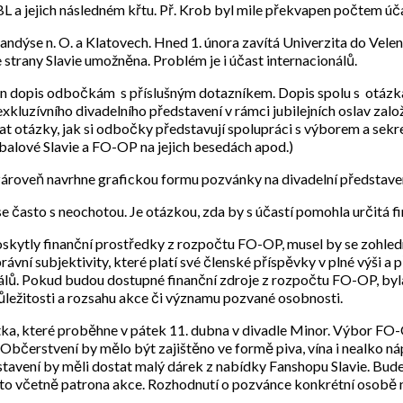
BL a jejich následném křtu. Př. Krob byl mile překvapen počtem úč
ndýse n. O. a Klatovech. Hned 1. února zavítá Univerzita do Veleně
trany Slavie umožněna. Problém je i účast internacionálů.
n dopis odbočkám s příslušným dotazníkem. Dopis spolu s otázkam
kluzívního divadelního představení v rámci jubilejních oslav zal
at otázky, jak si odbočky představují spolupráci s výborem a sek
alové Slavie a FO-OP na jejich besedách apod.)
 zároveň navrhne grafickou formu pozvánky na divadelní představe
e často s neochotou. Je otázkou, zda by s účastí pomohla určitá f
oskytly finanční prostředky z rozpočtu FO-OP, musel by se zohled
í subjektivity, které platí své členské příspěvky v plné výši a př
nálů. Pokud budou dostupné finanční zdroje z rozpočtu FO-OP, b
důležitosti a rozsahu akce či významu pozvané osobnosti.
a, které proběhne v pátek 11. dubna v divadle Minor. Výbor FO-OP 
Občerstvení by mělo být zajištěno ve formě piva, vína i nealko nápo
avení by měli dostat malý dárek z nabídky Fanshopu Slavie. Bude
 to včetně patrona akce. Rozhodnutí o pozvánce konkrétní osobě 