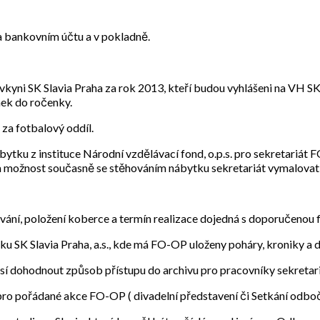
na bankovním účtu a v pokladně.
ovkyni SK Slavia Praha za rok 2013, kteří budou vyhlášeni na VH S
nek do ročenky.
 za fotbalový oddíl.
tku z instituce Národní vzdělávací fond, o.p.s. pro sekretariát 
 možnost současně se stěhováním nábytku sekretariát vymalovat a
ování, položení koberce a termín realizace dojedná s doporučenou 
u SK Slavia Praha, a.s., kde má FO-OP uloženy poháry, kroniky a dalš
zkusí dohodnout způsob přístupu do archivu pro pracovníky sekreta
ro pořádané akce FO-OP ( divadelní představení či Setkání odboč