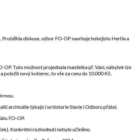
K. Proběhla diskuse, výbor FO-OP navrhuje hokejistu Hertla a
FO-OP. Tuto možnost projednala manželka př. Váni, nábytek lze
 položit nový koberec, to vše za cenu do 10.000 Kč.
firmou.
í archiválie týkající se historie Slavie i Odboru přátel.
riátu FO-OP.
ek). Konkrétní rozhodnutí nebylo učiněno.