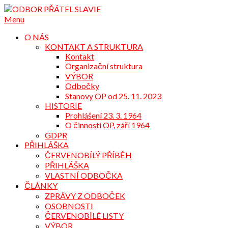
Přejdi
na
Menu
obsah
O NÁS
KONTAKT A STRUKTURA
Kontakt
Organizační struktura
VÝBOR
Odbočky
Stanovy OP od 25. 11. 2023
HISTORIE
Prohlášení 23. 3. 1964
O činnosti OP, září 1964
GDPR
PŘIHLÁŠKA
ČERVENOBÍLÝ PŘÍBĚH
PŘIHLÁŠKA
VLASTNÍ ODBOČKA
ČLÁNKY
ZPRÁVY Z ODBOČEK
OSOBNOSTI
ČERVENOBÍLÉ LISTY
VÝBOR