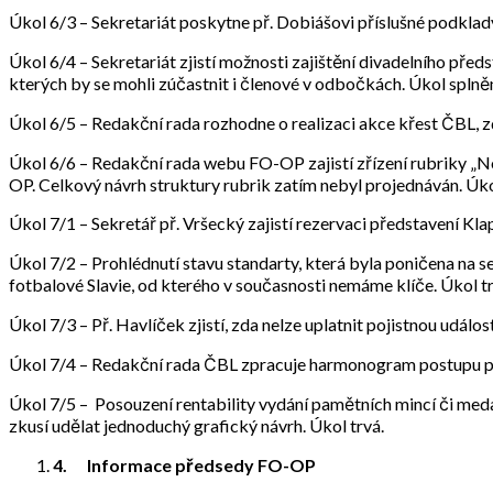
Úkol 6/3 – Sekretariát poskytne př. Dobiášovi příslušné podklady
Úkol 6/4 – Sekretariát zjistí možnosti zajištění divadelního před
kterých by se mohli zúčastnit i členové v odbočkách. Úkol spln
Úkol 6/5 – Redakční rada rozhodne o realizaci akce křest ČBL, zd
Úkol 6/6 – Redakční rada webu FO-OP zajistí zřízení rubriky „No
OP. Celkový návrh struktury rubrik zatím nebyl projednáván. Úko
Úkol 7/1 – Sekretář př. Vršecký zajistí rezervaci představení Kla
Úkol 7/2 – Prohlédnutí stavu standarty, která byla poničena na se
fotbalové Slavie, od kterého v současnosti nemáme klíče. Úkol tr
Úkol 7/3 – Př. Havlíček zjistí, zda nelze uplatnit pojistnou událo
Úkol 7/4 – Redakční rada ČBL zpracuje harmonogram postupu prac
Úkol 7/5 – Posouzení rentability vydání pamětních mincí či medail
zkusí udělat jednoduchý grafický návrh. Úkol trvá.
4.
Informace předsedy FO-OP