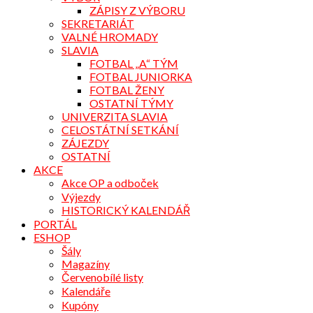
ZÁPISY Z VÝBORU
SEKRETARIÁT
VALNÉ HROMADY
SLAVIA
FOTBAL „A“ TÝM
FOTBAL JUNIORKA
FOTBAL ŽENY
OSTATNÍ TÝMY
UNIVERZITA SLAVIA
CELOSTÁTNÍ SETKÁNÍ
ZÁJEZDY
OSTATNÍ
AKCE
Akce OP a odboček
Výjezdy
HISTORICKÝ KALENDÁŘ
PORTÁL
ESHOP
Šály
Magazíny
Červenobílé listy
Kalendáře
Kupóny