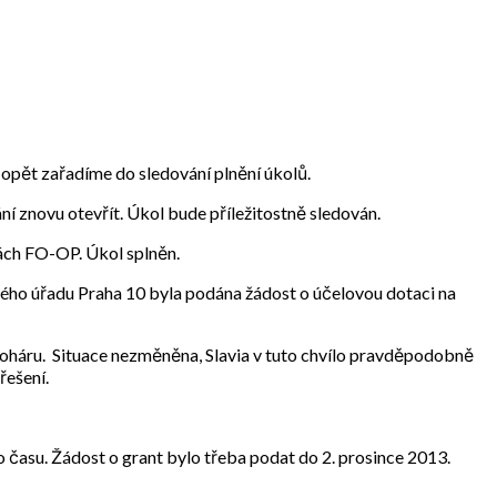
opět zařadíme do sledování plnění úkolů.
í znovu otevřít. Úkol bude příležitostně sledován.
ách FO-OP. Úkol splněn.
ského úřadu Praha 10 byla podána žádost o účelovou dotaci na
poháru. Situace nezměněna, Slavia v tuto chvílo pravděpodobně
řešení.
 času. Žádost o grant bylo třeba podat do 2. prosince 2013.