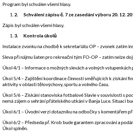
Program byl schválen všemi hlasy.
2.
Schválení zápisu č. 7 ze zasedání výboru 20. 12. 2
Zápis byl schválen všemi hlasy.
3.
Kontrola úkolů
Instalace zvonku na chodbě k sekretariátu OP – zvonek zatím in
Sleva při nájmu šaten pro rekreační tým FO-OP – zatím nelze doj
Úkol 4/1 – Informace o možných slevách a volných vstupenkách p
Úkol 5/4 – Zajištění koordinace činností směřujících k získání f
aktivity v oblasti tělovýchovy, sportu a volného času.
Úkol 5/6 – Získání stanoviska fotbalové Slavie v souvislosti s
nemá zájem o sehrání přátelského utkání v Banja Luce. Situaci b
Úkol 6/1 – Úvodní verzi dotazníku na odbočky s komentářem při
Úkol 6/2 – Předseda př. Krob bude garantem zpracování a podání 
Úkol splněn.