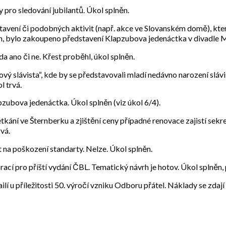
 pro sledování jubilantů. Úkol splněn.
stavení či podobných aktivit (např. akce ve Slovanském domě), kter
ěn, bylo zakoupeno představení Klapzubova jedenáctka v divadle M
a ano či ne. Křest proběhl, úkol splněn.
vý slávista“, kde by se představovali mladí nedávno narození slá
l trvá.
pzubova jedenáctka. Úkol splněn (viz úkol 6/4).
tkání ve Šternberku a zjištění ceny případné renovace zajistí sekre
vá.
st na poškození standarty. Nelze. Úkol splněn.
í pro příští vydání ČBL. Tematický návrh je hotov. Úkol splněn, 
í u příležitosti 50. výročí vzniku Odboru přátel. Náklady se zdají