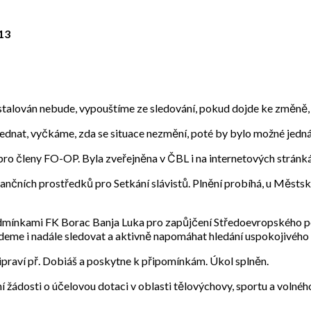
013
stalován nebude, vypouštíme ze sledování, pokud dojde ke změně, 
ednat, vyčkáme, zda se situace nezmění, poté by bylo možné jednán
ro členy FO-OP. Byla zveřejněna v ČBL i na internetových stránk
inančních prostředků pro Setkání slávistů. Plnění probíhá, u Měst
 podmínkami FK Borac Banja Luka pro zapůjčení Středoevropského 
udeme i nadále sledovat a aktivně napomáhat hledání uspokojivého 
praví př. Dobiáš a poskytne k připomínkám. Úkol splněn.
žádosti o účelovou dotaci v oblasti tělovýchovy, sportu a volného