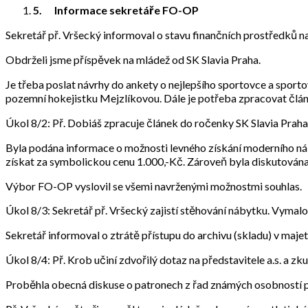
5.
Informace sekretáře FO-OP
Sekretář př. Vršecký informoval o stavu finančních prostředků 
Obdrželi jsme příspěvek na mládež od SK Slavia Praha.
Je třeba poslat návrhy do ankety o nejlepšího sportovce a sport
pozemní hokejistku Mejzlíkovou. Dále je potřeba zpracovat člá
Úkol 8/2: Př. Dobiáš zpracuje článek do ročenky SK Slavia Praha
Byla podána informace o možnosti levného získání moderního náby
získat za symbolickou cenu 1.000,-Kč. Zároveň byla diskutována
Výbor FO-OP vyslovil se všemi navrženými možnostmi souhlas.
Úkol 8/3: Sekretář př. Vršecký zajistí stěhování nábytku. Vymal
Sekretář informoval o ztrátě přístupu do archivu (skladu) v majetk
Úkol 8/4: Př. Krob učiní zdvořilý dotaz na představitele a.s. a 
Proběhla obecná diskuse o patronech z řad známých osobností p