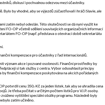
astníků, diskusí i pochvalnou odezvou mezi účastníky.
. Bylo by vhodné, aby se výjezdů zúčastňovali i hráči Slavie, ale
i zatím nebyl odeslán. Této skutečnosti se dá nyní využít ke
ožení FO-OP včetně sdělení souvisejících organizačních informací
retariátem FO-OP (např. představa o otevírací době sekretariátu
ní.
inanční kompenzace pro účastníky z řad internacionálů.
nit význam akce i pozvané osobnosti. Finanční prostředky by
edplácejí si tak služby z centra. Výbor odsouhlasil principy
yla by finanční kompenzace poskytována na akcích pořádaných
potvrdil cenu 350,-Kč za jeden lístek, tak aby se uhradila cena
jů. Je třeba počítat s určitým počtem lístků pro V.I.P. osoby.
 zváženo vytištění speciální obálky programu. Následně byly
nebylo zatím učiněno.